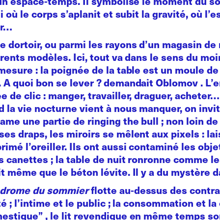
l un espace-temps. Il symbolise le moment du s
 où le corps s’aplanit et subit la gravité, où l’es
ir…
e dortoir, ou parmi les rayons d’un magasin de
férents modèles. Ici, tout va dans le sens du moi
mesure : la poignée de la table est un moule de l
. A quoi bon se lever ? demandait Oblomov . L’e
 de clic : manger, travailler, draguer, acheter… 
 la vie nocturne vient à nous manquer, on invit
me une partie de ringing the bull ; non loin de 
ses draps, les miroirs se mêlent aux pixels : la
imé l’oreiller. Ils ont aussi contaminé les objet
s canettes ; la table de nuit ronronne comme l
it même que le béton lévite. Il y a du mystère
ndrome du sommier
flotte au-dessus des contrai
té ; l’intime et le public ; la consommation et la
estique” , le lit revendique en même temps son