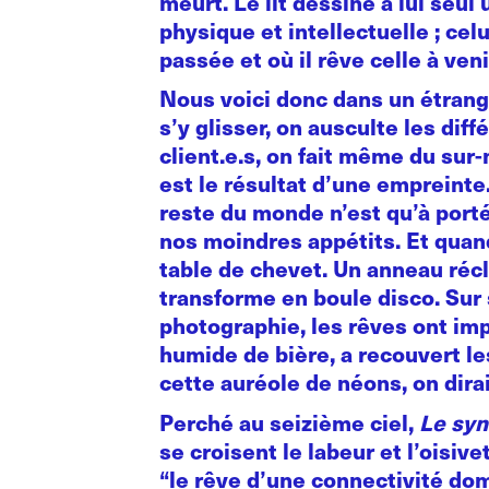
meurt. Le lit dessine à lui seu
physique et intellectuelle ; celui
passée et où il rêve celle à ven
Nous voici donc dans un étrang
s’y glisser, on ausculte les dif
client.e.s, on fait même du sur-
est le résultat d’une empreinte
reste du monde n’est qu’à portée
nos moindres appétits. Et quand
table de chevet. Un anneau récla
transforme en boule disco. Sur 
photographie, les rêves ont impr
humide de bière, a recouvert le
cette auréole de néons, on dira
Perché au seizième ciel,
Le sy
se croisent le labeur et l’oisive
“le rêve d’une connectivité dom