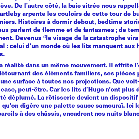
ève. De l’autre côté, la baie vitrée nous rappell
Bartleby arpente les couloirs de cette tour de
miers. Histoires à dormir debout, bedtime stor
 nous parlent de flemme et de fantasmes ; de te
ent. Devenus “le visage de la catastrophe viral
 : celui d’un monde où les lits manquent aux h
s.
 réalité dans un même mouvement. Il effrite l’
 détournant des éléments familiers, ses pièces
s une surface à toutes nos projections. Que voi
ease, peut-être. Car les lits d’Hugo n’ont plus 
té déplumé. La rôtisserie devient un dispositif 
 qu’on digère une palette sauce samouraï. Ici 
eils à des châssis, encadrent nos nuits blanch