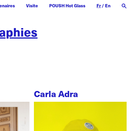
enaires
Visite
POUSH Hot Glass
Fr
/
En
raphies
Carla Adra