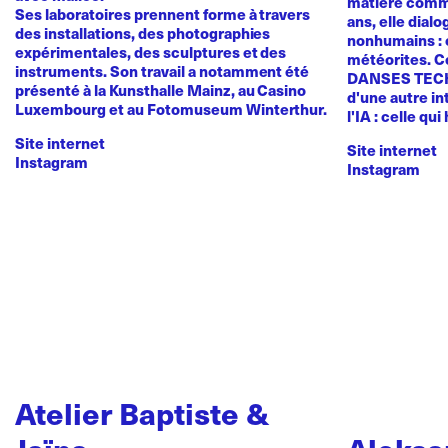
matière comme
Ses laboratoires prennent forme à travers
ans, elle dial
des installations, des photographies
nonhumains : o
expérimentales, des sculptures et des
météorites. C
instruments. Son travail a notamment été
DANSES TEC
présenté à la Kunsthalle Mainz, au Casino
d'une autre in
Luxembourg et au Fotomuseum Winterthur.
l'IA : celle qui
Site internet
Site internet
Instagram
Instagram
Atelier Baptiste &