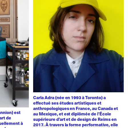
Carla Adra (née en 1993 à Toronto) a
effectué ses études artistiques et
anthropologiques en France, au Canada et
nnion) est
au Mexique, et est diplômée de l’École
art de
supérieure d’art et de design de Reims en
uellement à
2017. À travers la forme performative, elle