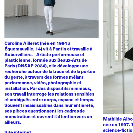
Caroline Ailleret (née en 1994 à
Équemauville, 14) vit à Pantin et travaille à
Aubervilliers. Artiste performeuse et
plasticienne, formée aux Beaux-Arts de
Paris (DNSAP 2024), elle développe une
recherche autour de la trace et de la portée
du geste, à travers des formes mêlant
performance, vidéo, photographie et
installation. Par des dispositifs minimaux,
son travail interroge les relations sensibles
et ambiguës entre corps, espace et temps.
Souvent insaisissables dans leur entièreté,
ses pièces questionnent les cadres de
monstration et ouvrent l’attention vers un
Mathilde Albou
ailleurs.
née en 1997. T
science-fictio
Site internet