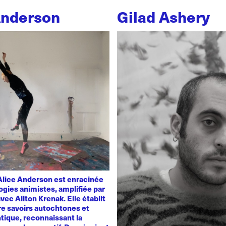
Anderson
Gilad Ashery
'Alice Anderson est enracinée
ogies animistes, amplifiée par
vec Ailton Krenak. Elle établit
re savoirs autochtones et
tique, reconnaissant la