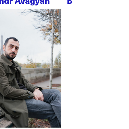
ndr Avagyan
B