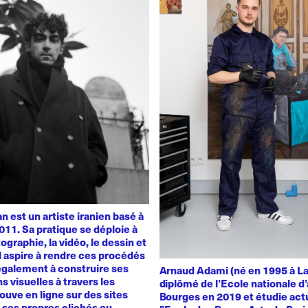
 est un artiste iranien basé à
011. Sa pratique se déploie à
ographie, la vidéo, le dessin et
 Il aspire à rendre ces procédés
également à construire ses
Arnaud Adami (né en 1995 à La
s visuelles à travers les
diplômé de l’Ecole nationale d’
rouve en ligne sur des sites
Bourges en 2019 et étudie act
t ses propres clichés ou