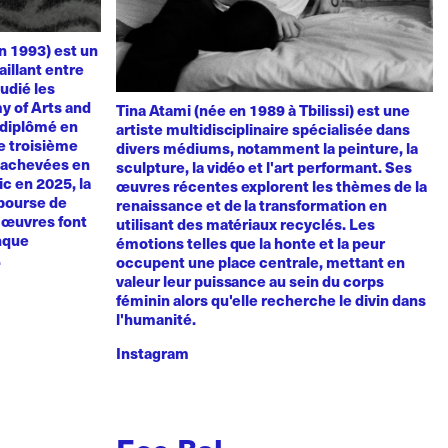
n 1993) est un
aillant entre
udié les
y of Arts and
Tina Atami (née en 1989 à Tbilissi) est une
t diplômé en
artiste multidisciplinaire spécialisée dans
de troisième
divers médiums, notamment la peinture, la
, achevées en
sculpture, la vidéo et l'art performant. Ses
vic en 2025, la
œuvres récentes explorent les thèmes de la
 bourse de
renaissance et de la transformation en
s œuvres font
utilisant des matériaux recyclés. Les
anque
émotions telles que la honte et la peur
.
occupent une place centrale, mettant en
valeur leur puissance au sein du corps
féminin alors qu'elle recherche le divin dans
l'humanité.
Instagram