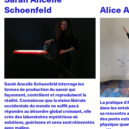
Schoenfeld
Alice 
Sarah Ancelle Schoenfeld interroge les
formes de production du savoir qui
façonnent, contrôlent et reproduisent la
réalité. Convaincue que la vision libérale
La pratique d
occidentale du monde ne suffit pas à
dans les ontol
répondre au désordre global croissant, elle
sa rencontre a
crée des laboratoires mystérieux où
des ponts ent
solutions, guérisons et sens sont réinventés
physique quan
avec malice.