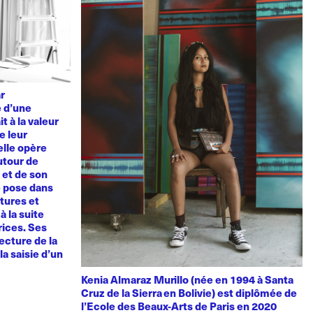
ar
e d’une
t à la valeur
e leur
elle opère
utour de
u et de son
e pose dans
tures et
à la suite
rices. Ses
ecture de la
la saisie d’un
Kenia Almaraz Murillo (née en 1994 à Santa
Cruz de la Sierra en Bolivie) est diplômée de
l’Ecole des Beaux-Arts de Paris en 2020