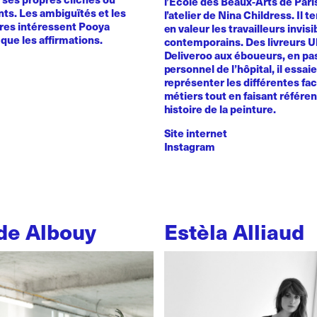
l’Ecole des Beaux-Arts de Pari
ts. Les ambiguïtés et les
l’atelier de Nina Childress. Il 
ires intéressent Pooya
en valeur les travailleurs invisi
que les affirmations.
contemporains. Des livreurs 
Deliveroo aux éboueurs, en pas
personnel de l’hôpital, il essai
représenter les différentes fa
métiers tout en faisant référe
histoire de la peinture.
Site internet
Instagram
de Albouy
Estèla Alliaud