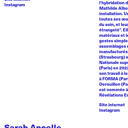
l’hybridation d
Instagram
Mathilde Albou
installation. 
toutes ses œuvr
du soin, et le
étrangeté”. El
matériaux et l
gestes simples
assemblages d
manufacturés
(Strasbourg) e
Nationale sup
(Paris) en 20
son travail à l
à FORMA (Paris
Derouillon (Pa
est nommée à 
Révélations E
Site internet
Instagram
Sarah Ancelle