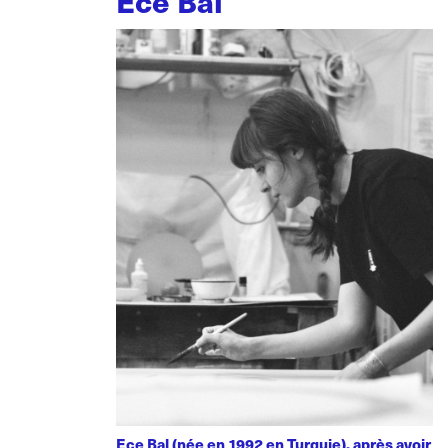
Ece Bal
Ece Bal (née en 1992 en Turquie), après avoir