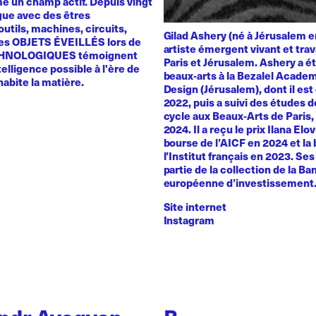
 un champ actif. Depuis vingt
ogue avec des êtres
utils, machines, circuits,
Gilad Ashery (né à Jérusalem e
es OBJETS ÉVEILLÉS lors de
artiste émergent vivant et trav
HNOLOGIQUES témoignent
Paris et Jérusalem. Ashery a ét
telligence possible à l'ère de
beaux-arts à la Bezalel Academ
 habite la matière.
Design (Jérusalem), dont il es
2022, puis a suivi des études 
cycle aux Beaux-Arts de Paris
2024. Il a reçu le prix Ilana Elo
bourse de l’AICF en 2024 et la
l’Institut français en 2023. Se
partie de la collection de la B
européenne d’investissement
Site internet
Instagram