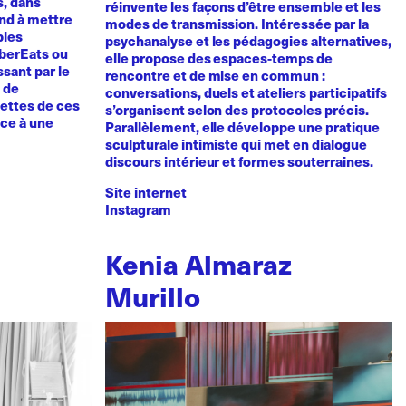
s, dans
réinvente les façons d’être ensemble et les
tend à mettre
modes de transmission. Intéressée par la
bles
psychanalyse et les pédagogies alternatives,
UberEats ou
elle propose des espaces-temps de
sant par le
rencontre et de mise en commun :
e de
conversations, duels et ateliers participatifs
cettes de ces
s’organisent selon des protocoles précis.
nce à une
Parallèlement, elle développe une pratique
sculpturale intimiste qui met en dialogue
discours intérieur et formes souterraines.
Site internet
Instagram
Kenia Almaraz
Murillo