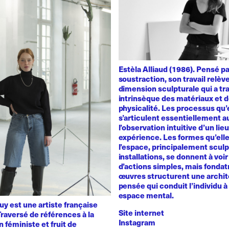
Estèla Alliaud (1986). Pensé p
soustraction, son travail relèv
dimension sculpturale qui a trai
intrinsèque des matériaux et d
physicalité. Les processus qu’
s’articulent essentiellement a
l’observation intuitive d’un lie
expérience. Les formes qu’ell
l’espace, principalement sculp
installations, se donnent à voir 
d’actions simples, mais fondat
œuvres structurent une archit
pensée qui conduit l’individu à 
espace mental.
y est une artiste française
Site internet
raversé de références à la
Instagram
n féministe et fruit de