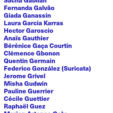
Fernanda Galvão
Giada Ganassin
Laura Garcia Karras
Hector Garoscio
Anaïs Gauthier
Bérénice Gaça Courtin
Clémence Gbonon
Quentin Germain
Federico González (Suricata)
Jerome Grivel
Misha Gudwin
Pauline Guerrier
Cécile Guettier
Raphaël Guez