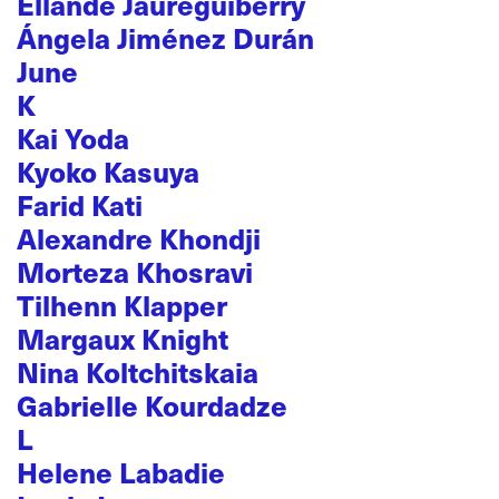
Ellande Jaureguiberry
Ángela Jiménez Durán
June
K
Kai Yoda
Kyoko Kasuya
Farid Kati
Alexandre Khondji
Morteza Khosravi
Tilhenn Klapper
Margaux Knight
Nina Koltchitskaia
Gabrielle Kourdadze
L
Helene Labadie