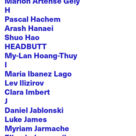
Marion Artense Gely
H
Pascal Hachem
Arash Hanaei
Shuo Hao
HEADBUTT
My-Lan Hoang-Thuy
I
Maria Ibanez Lago
Lev Ilizirov
Clara Imbert
J
Daniel Jablonski
Luke James
Myriam Jarmache