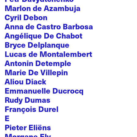
Marlon de Azambuja
Cyril Debon
Anna de Castro Barbosa
Angélique De Chabot
Bryce Delplanque
Lucas de Montalembert
Antonin Detemple
Marie De Villepin
Aliou Diack
Emmanuelle Ducrocq
Rudy Dumas
François Durel
E
Pieter Eliëns
Morgane Ely