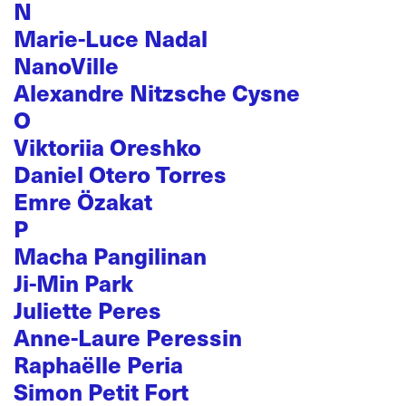
N
Marie-Luce Nadal
NanoVille
Alexandre Nitzsche Cysne
O
Viktoriia Oreshko
Daniel Otero Torres
Emre Özakat
P
Macha Pangilinan
Ji-Min Park
Juliette Peres
Anne-Laure Peressin
Raphaëlle Peria
Simon Petit Fort