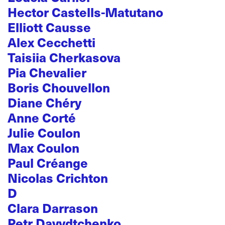
Hector Castells-Matutano
Elliott Causse
Alex Cecchetti
Taisiia Cherkasova
Pia Chevalier
Boris Chouvellon
Diane Chéry
Anne Corté
Julie Coulon
Max Coulon
Paul Créange
Nicolas Crichton
D
Clara Darrason
Petr Davydtchenko