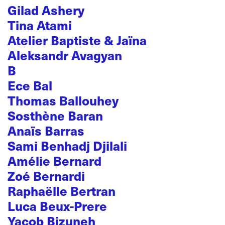
Gilad Ashery
Tina Atami
Atelier Baptiste & Jaïna
Aleksandr Avagyan
B
Ece Bal
Thomas Ballouhey
Sosthène Baran
Anaïs Barras
Sami Benhadj Djilali
Amélie Bernard
Zoé Bernardi
Raphaëlle Bertran
Luca Beux-Prere
Yacob Bizuneh