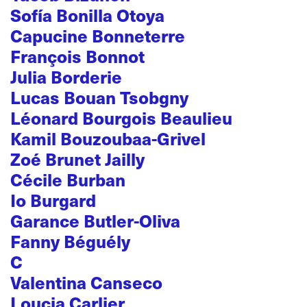
Sofía Bonilla Otoya
Capucine Bonneterre
François Bonnot
Julia Borderie
Lucas Bouan Tsobgny
Léonard Bourgois Beaulieu
Kamil Bouzoubaa-Grivel
Zoé Brunet Jailly
Cécile Burban
Io Burgard
Garance Butler-Oliva
Fanny Béguély
C
Valentina Canseco
Loucia Carlier