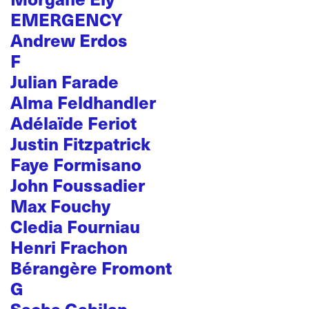
EMERGENCY
Andrew Erdos
F
Julian Farade
Alma Feldhandler
Adélaïde Feriot
Justin Fitzpatrick
Faye Formisano
John Foussadier
Max Fouchy
Cledia Fourniau
Henri Frachon
Bérangère Fromont
G
Sacha Gabilan