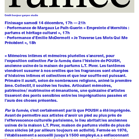
Crédit bonjour garçon studio
Finissage samedi 14 décembre, 17h — 21h
- Performance de Margaux Le Paih-Guerin « Empreinte d’éternités :
parfums et héritage culturel », 17h
- Performance d’Emilie McDermott « Je Traverse Les Mots Qui Me
Précèdent », 18h
« Mémoires intimes et mémoires plurielles s’ancrent, pour
l’exposition collective
Par la fumée
, dans l’histoire de POUSH,
ancienne usine de la maison de parfums L.T. Piver. Les fantômes
viendront susurrer à nos oreilles que les fragrances sont chargées
d’histoires intimes et collectives et que leur souffle est puissant.
Primaire il aurait, selon de nombreuses religions, animé la première
âme. Collectif, il soulève les foules. Articulant mémoires,
patrimoine/ matrimoine et émanations, une quinzaine d’artistes
tisseront des ponts sensibles entre les imprégnations passées et
l’aura des choses présentes.
Par la fumée
, c’est certainement par là que POUSH a été imprégnée.
Avant de permettre aux artistes d’avoir un pied au plus près de
l’effervescence culturelle parisienne, le lieu abritait les anciennes
usines de la maison L.T. Piver, maison de parfums vieille de plus de
deux siècles (et par ailleurs toujours en activité). Fermée en 1976,
l’établissement a accueilli jusqu’à 1500 employé.e.s enflaconnant