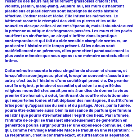
l’essence des fleurs majoritairement grassoises d’alors : iris,
violette, jasmin, ylang-ylang. Aujourd’hui, les murs qu’habitent
plasticiens et plasticiennes sont imprégnés de cette histoire
olfactive. L’odeur reste et tâche. Elle infuse les mémoires. Le
bâtiment raconte le réemploi des vieilles pierres et les mille
nouvelles vies que celles-ci voient s’épanouir, mais il chuchote aussi
la présence auratique des fragrances passées. Les murs et les pavés
soufflent un air d’antan, un air qui s’infiltre dans la pratique
contemporaine et qui fait du vide sensible chargé de senteurs, un
pont entre l’histoire et le temps présent. Si les odeurs sont
matériellement non pérennes, elles permettent paradoxalement la
plus vaste mémoire que nous ayons : une mémoire contextuelle et
intime.
Cette mémoire raconte le vécu singulier de chacun et chacune, et
lorsqu’elle se conjugue au pluriel, lorsqu’un souvenir s’accole à un
autre, c’est toute l’histoire d’une société qui prend vie. Du premier
souffle originel, primaire et essentiel qui selon la majorité des
religions monothéistes aurait permis à un dieu de donner la vie au
premier être humain, à celui, tonitruant du souffle révolutionnaire
qui emporte les foules et fait déplacer des montagnes, il suffit d’une
brise pour qu’apparaisse du sens et du partage. Alors, par la fumée,
pourra être exhumée aussi bien la naissance du parfum (per fumum
en latin) que pourra être matérialisé l’esprit des lieux. Par la fumée,
l’intimité de ce qui se transmet silencieusement de génération en
génération pourra surgir pour tisser une expérience commune, celle
qui, comme l’envisage Marielle Macé se traduit en une respiration : «
La respiration, c’est le contraire exact, et suffisant de la séparation.