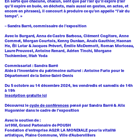
En sorte que chacune, chacun, sent que par l’air qu’il expire (l’air
qu’il expire en buée, en déchets, mais aussi en gestes, en actes, et
encore en phrases), il concourt à produire ce qu’on appelle “l’air du
temps”. »
– Sandra Barré, commissaire de l’exposition
Avec Io Burgard, Anna de Castro Barbosa, Clément Cogitore, Anne
Commet, Morgan Courtois, Kenny Dunkan, Anaïs Gauthier, Haonan
He, Éli Lotar & Jacques Prévert, Émilie McDermott, Roman Moriceau,
Laure Prouvost, Antoine Renard, Adrien Tinchi, Morgane
Tschiember, Ittah Yoda
Commissariat : Sandra Barré
Aide à l'inventaire du patrimoine culturel : Antoine Furio pour le
Département de la Seine-Saint-Denis
Du 5 octobre au 14 décembre 2024, les vendredis et samedis de 14h
à 19h
Inscription gratuite ici
Découvrez le
cycle de conférences
pensé par Sandra Barré & Alix
Hugonnier dans le cadre de l'exposition
Avec le soutien de :
le
19M, Grand Partenaire de POUSH
Fondation d’entreprise AG2R LA MONDIALE pour la vitalité
artistique, Plaine Commune, Ville d'Aubervilliers