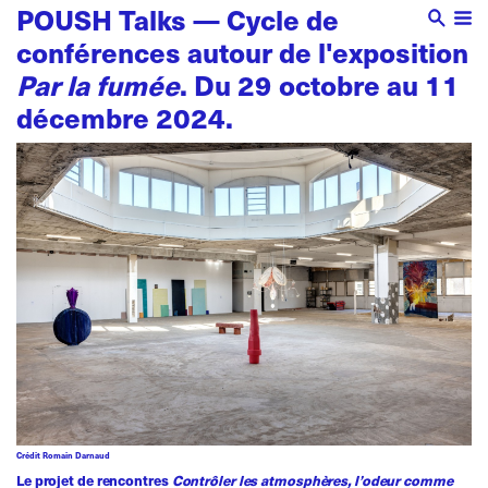
POUSH Talks — Cycle de
conférences autour de l'exposition
Par la fumée
. Du 29 octobre au 11
décembre 2024.
Crédit Romain Darnaud
Le projet de rencontres
Contrôler les atmosphères, l’odeur comme