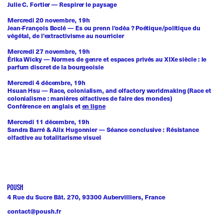
Julie C. Fortier
—
Respirer le paysage
Mercredi 20 novembre, 19h
Jean-François Boclé
—
Es ou prenn l'odèa ? Poétique/politique du
végétal, de l'extractivisme au nourricier
Mercredi 27 novembre, 19h
Érika Wicky
—
Normes de genre et espaces privés au XIXe siècle : le
parfum discret de la bourgeoisie
Mercredi 4 décembre, 19h
Hsuan Hsu
—
Race, colonialism, and olfactory worldmaking (Race et
colonialisme : manières olfactives de faire des mondes)
Conférence en anglais et
en ligne
Mercredi 11 décembre, 19h
Sandra Barré & Alix Hugonnier
—
Séance conclusive : Résistance
olfactive au totalitarisme visuel
4 Rue du Sucre Bât. 270, 93300 Aubervilliers, France
contact@poush.fr