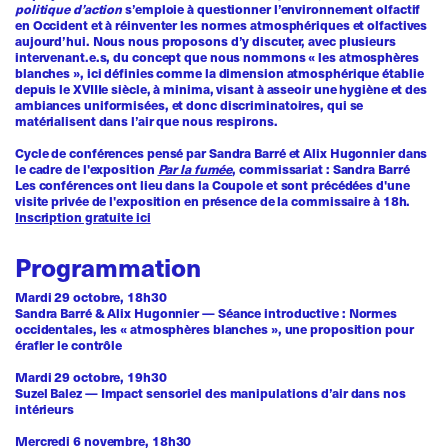
politique d’action
s’emploie à questionner l’environnement olfactif
en Occident et à réinventer les normes atmosphériques et olfactives
aujourd’hui. Nous nous proposons d’y discuter, avec plusieurs
intervenant.e.s, du concept que nous nommons « les atmosphères
blanches », ici définies comme la dimension atmosphérique établie
depuis le XVIIIe siècle, à minima, visant à asseoir une hygiène et des
ambiances uniformisées, et donc discriminatoires, qui se
matérialisent dans l’air que nous respirons.
Cycle de conférences pensé par Sandra Barré et Alix Hugonnier dans
le cadre de l'exposition
Par la fumée
, commissariat : Sandra Barré
Les conférences ont lieu dans la Coupole et sont précédées d'une
visite privée de l'exposition en présence de la commissaire à 18h.
Inscription gratuite ici
Programmation
Mardi 29 octobre, 18h30
Sandra Barré & Alix Hugonnier
—
Séance introductive : Normes
occidentales, les « atmosphères blanches », une proposition pour
érafler le contrôle
Mardi 29 octobre, 19h30
Suzel Balez
—
Impact sensoriel des manipulations d’air dans nos
intérieurs
Mercredi 6 novembre, 18h30