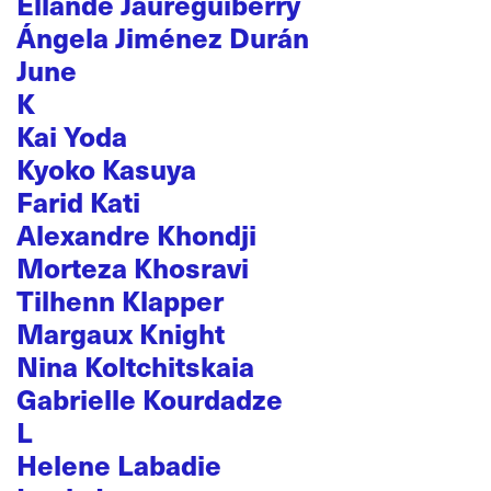
Ellande Jaureguiberry
Ángela Jiménez Durán
June
K
Kai Yoda
Kyoko Kasuya
Farid Kati
Alexandre Khondji
Morteza Khosravi
Tilhenn Klapper
Margaux Knight
Nina Koltchitskaia
Gabrielle Kourdadze
L
Helene Labadie