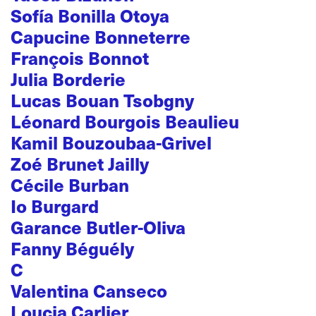
Sofía Bonilla Otoya
Capucine Bonneterre
François Bonnot
Julia Borderie
Lucas Bouan Tsobgny
Léonard Bourgois Beaulieu
Kamil Bouzoubaa-Grivel
Zoé Brunet Jailly
Cécile Burban
Io Burgard
Garance Butler-Oliva
Fanny Béguély
C
Valentina Canseco
Loucia Carlier