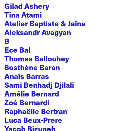
Gilad Ashery
Tina Atami
Atelier Baptiste & Jaïna
Aleksandr Avagyan
B
Ece Bal
Thomas Ballouhey
Sosthène Baran
Anaïs Barras
Sami Benhadj Djilali
Amélie Bernard
Zoé Bernardi
Raphaëlle Bertran
Luca Beux-Prere
Yacob Bizuneh