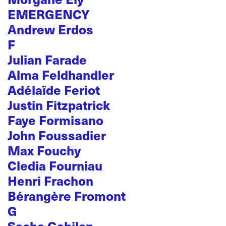
EMERGENCY
Andrew Erdos
F
Julian Farade
Alma Feldhandler
Adélaïde Feriot
Justin Fitzpatrick
Faye Formisano
John Foussadier
Max Fouchy
Cledia Fourniau
Henri Frachon
Bérangère Fromont
G
Sacha Gabilan