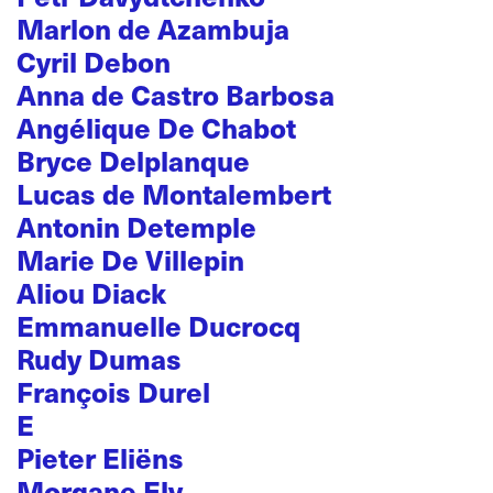
Marlon de Azambuja
Cyril Debon
Anna de Castro Barbosa
Angélique De Chabot
Bryce Delplanque
Lucas de Montalembert
Antonin Detemple
Marie De Villepin
Aliou Diack
Emmanuelle Ducrocq
Rudy Dumas
François Durel
E
Pieter Eliëns
Morgane Ely