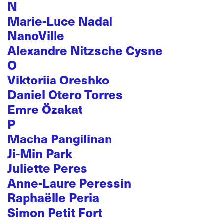
N
Marie-Luce Nadal
NanoVille
Alexandre Nitzsche Cysne
O
Viktoriia Oreshko
Daniel Otero Torres
Emre Özakat
P
Macha Pangilinan
Ji-Min Park
Juliette Peres
Anne-Laure Peressin
Raphaëlle Peria
Simon Petit Fort