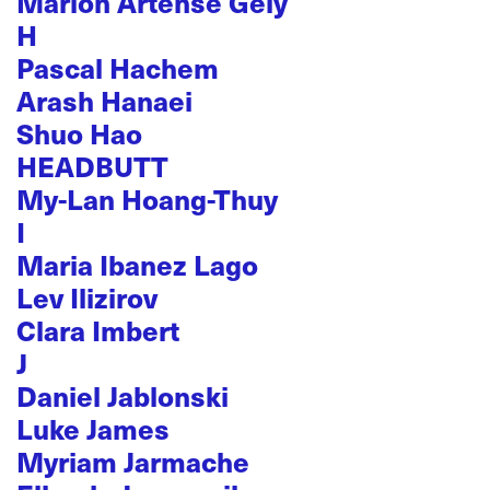
Marion Artense Gely
H
Pascal Hachem
Arash Hanaei
Shuo Hao
HEADBUTT
My-Lan Hoang-Thuy
I
Maria Ibanez Lago
Lev Ilizirov
Clara Imbert
J
Daniel Jablonski
Luke James
Myriam Jarmache