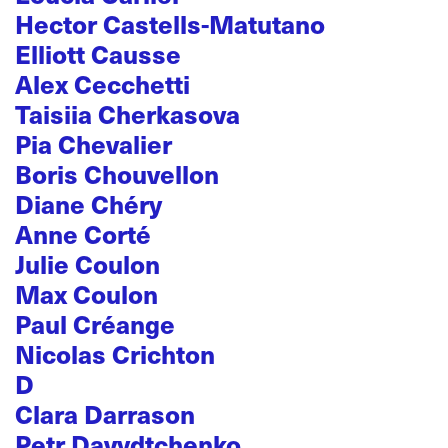
Hector Castells-Matutano
Elliott Causse
Alex Cecchetti
Taisiia Cherkasova
Pia Chevalier
Boris Chouvellon
Diane Chéry
Anne Corté
Julie Coulon
Max Coulon
Paul Créange
Nicolas Crichton
D
Clara Darrason
Petr Davydtchenko