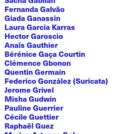
Fernanda Galvão
Giada Ganassin
Laura Garcia Karras
Hector Garoscio
Anaïs Gauthier
Bérénice Gaça Courtin
Clémence Gbonon
Quentin Germain
Federico González (Suricata)
Jerome Grivel
Misha Gudwin
Pauline Guerrier
Cécile Guettier
Raphaël Guez