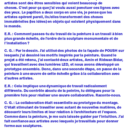
artistes sont des êtres sensibles qui voient beaucoup de
choses. C’est pour ça que j’ai voulu aussi ponctuer ces lignes avec
des yeux. Le papillon a deux corps en une vie, je pense que les
artistes opèrent pareil, ils/elles transforment des choses
immatérielles (les idées) en objets qui existent physiquement dans
le monde.
E.R. : Comment passes-tu du travail de la peinture à un travail à bien
plus grande échelle, de l’ordre de la sculpture monumentale et de
l’installation ?
C. G. : Par le dessin. J’ai utilisé des photos de la façade de POUSH sur
lesquels j’ai dessiné les motifs inspirés par la peinture. Quand le
projet a été retenu, j’ai contacté deux artistes, Amin et Ridwan Bidar,
qui travaillent avec des lumières LED, et nous avons développé un
prototype ensemble. Donc, dans une seconde étape, on passe de la
peinture à une œuvre de cette échelle grâce à la collaboration avec
d’autres artistes.
E.R. : Cela implique une dynamique de travail radicalement
différente. Du contrôle absolu de la peintre, tu délègues pour la
première fois pour réaliser une œuvre collaborative. Raconte-nous.
C. G. : La collaboration était essentielle au prototype du montage.
C’était stimulant de travailler avec autant de nouvelles matières, de
découvrir leurs limites et leur relation à l’architecture et l’espace.
Comme dans la peinture, je me suis laissée guider par l’intuition. J’ai
fait confiance aux artistes avec lesquels je travaillais pour donner
forme aux sculptures.