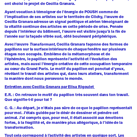
ont choisi le projet de Cecilia Granara.
Ayant vocation à témoigner de l’énergie de POUSH comme de
l’implication de ses artistes sur le territoire de Clichy, l’œuvre de
Cecilia Granara adresse un signal poétique et aérien témoignant de
la vitalité continue des artistes en cette période de crise. Pensée
depuis l’intérieur du bâtiment, l’œuvre est visible jusqu’à la fin de
l’année sur la façade vitrée sud, côté boulevard périphérique.
Avec l’œuvre
Transformant
, Cecilia Granara façonne des formes de
papillons sur la surface intérieure de chaque fenêtre sur plusieurs
étages non occupés. Emblème de la métamorphose et de
l’éphémère, le papillon représente l’activité et l’évolution des
artistes, mais aussi l’énergie créative de cette occupation temporaire
au cœur du Grand Paris. Le motif du papillon est ponctué d’yeux,
révélant le travail des artistes qui, dans leurs ateliers, transforment
la manière dont nous percevons le monde.
Entretien avec Cecilia Granara par Elisa Rigoulet
E.R. : On retrouve le motif du papillon très souvent dans ton travail.
Que signifie-t-il pour toi ?
C. G. : Au départ, je n’étais pas sûre de ce que le papillon représentait
pour moi. J’étais guidée par le désir de dessiner et peindre cet
animal. J’ai compris que, pour moi, il était associé aux émotions
fortes, à la fragilité et, de manière plus allégorique, à l’idée de la
transformation.
Tout cela correspond à l’activité des artistes en quelque sort. Les