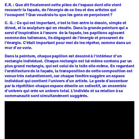
E.R. : Que dit finalement cette pièce de l’espace dont elle vient
recouvrir la façade, de l’énergie de ce lieu et des artistes qui
l’occupent ? Que voudrais-tu que les gens en perçoivent ?
C. G. : Ce qui est important, c’est le lien entre le dessin, simple et
direct, et la sculpture qui en résulte. Dans la grande peinture qui a
servi d’inspiration à l’œuvre de la façade, les papillons agissent
comme des talismans, ils dégagent de l’énergie et procurent de
l’énergie. C’était important pour moi de les répéter, comme dans un
mur d’
ex-voto.
Dans la peinture, chaque papillon est dessiné à l’intérieur d’un
rectangle individuel. Chaque rectangle est lui-même contenu par un
plus grand rectangle, qui est celui de la toile elle-même. En regardant
l’architecture de la façade, la transposition de cette composition est
venue très naturellement, car chaque fenêtre suggère un espace
individuel qui contient l’univers d’un artiste. Le geste d’accentuer
par la répétition chaque espace dévoile un collectif, un ensemble
d’univers qui crée un univers total. L’individu et sa relation à sa
communauté sont simultanément suggérés.