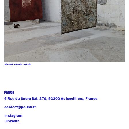
Ma chair monde, prélude
4 Rue du Sucre Bât. 270, 93300 Aubervilliers, France
contact@poush.fr
Instagram
LinkedIn