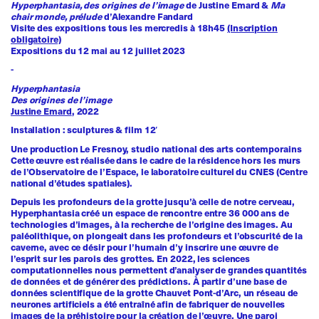
Hyperphantasia, des origines de l’image
de Justine Emard &
Ma
chair monde, prélude
d’Alexandre Fandard
Visite des expositions tous les mercredis à 18h45
(Inscription
obligatoire)
Expositions du 12 mai au 12 juillet 2023
-
Hyperphantasia
Des origines de l’image
Justine Emard
, 2022
Installation : sculptures & film 12′
Une production Le Fresnoy, studio national des arts contemporains
Cette œuvre est réalisée dans le cadre de la résidence hors les murs
de l’Observatoire de l’Espace, le laboratoire culturel du CNES (Centre
national d’études spatiales).
Depuis les profondeurs de la grotte jusqu’à celle de notre cerveau,
Hyperphantasia créé un espace de rencontre entre 36 000 ans de
technologies d’images, à la recherche de l’origine des images. Au
paléolithique, on plongeait dans les profondeurs et l’obscurité de la
caverne, avec ce désir pour l’humain d’y inscrire une œuvre de
l’esprit sur les parois des grottes. En 2022, les sciences
computationnelles nous permettent d’analyser de grandes quantités
de données et de générer des prédictions. À partir d’une base de
données scientifique de la grotte Chauvet Pont-d’Arc, un réseau de
neurones artificiels a été entraîné afin de fabriquer de nouvelles
images de la préhistoire pour la création de l’œuvre. Une paroi