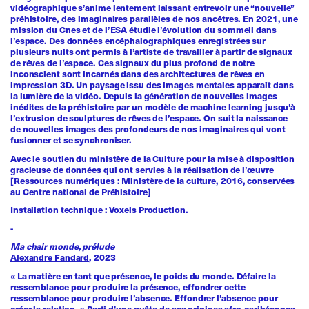
vidéographique s’anime lentement laissant entrevoir une “nouvelle”
préhistoire, des imaginaires parallèles de nos ancêtres. En 2021, une
mission du Cnes et de l’ESA étudie l’évolution du sommeil dans
l’espace. Des données encéphalographiques enregistrées sur
plusieurs nuits ont permis à l’artiste de travailler à partir de signaux
de rêves de l’espace. Ces signaux du plus profond de notre
inconscient sont incarnés dans des architectures de rêves en
impression 3D. Un paysage issu des images mentales apparaît dans
la lumière de la vidéo. Depuis la génération de nouvelles images
inédites de la préhistoire par un modèle de machine learning jusqu’à
l’extrusion de sculptures de rêves de l’espace. On suit la naissance
de nouvelles images des profondeurs de nos imaginaires qui vont
fusionner et se synchroniser.
Avec le soutien du ministère de la Culture pour la mise à disposition
gracieuse de données qui ont servies à la réalisation de l’œuvre
[Ressources numériques : Ministère de la culture, 2016, conservées
au Centre national de Préhistoire]
Installation technique : Voxels Production.
-
Ma chair monde, prélude
Alexandre Fandard
,
2023
« La matière en tant que présence, le poids du monde. Défaire la
ressemblance pour produire la présence, effondrer cette
ressemblance pour produire l’absence. Effondrer l’absence pour
créer la relation. » Parti d'une quête de ses origines afro-caribéennes