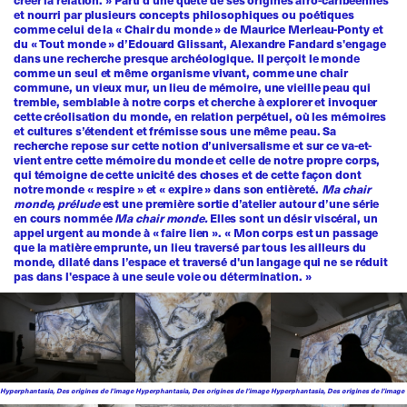
et nourri par plusieurs concepts philosophiques ou poétiques
comme celui de la « Chair du monde » de Maurice Merleau-Ponty et
du « Tout monde » d’Edouard Glissant, Alexandre Fandard s'engage
dans une recherche presque archéologique. Il perçoit le monde
comme un seul et même organisme vivant, comme une chair
commune, un vieux mur, un lieu de mémoire, une vieille peau qui
tremble, semblable à notre corps et cherche à explorer et invoquer
cette créolisation du monde, en relation perpétuel, où les mémoires
et cultures s’étendent et frémisse sous une même peau. Sa
recherche repose sur cette notion d’universalisme et sur ce va-et-
vient entre cette mémoire du monde et celle de notre propre corps,
qui témoigne de cette unicité des choses et de cette façon dont
notre monde « respire » et « expire » dans son entièreté.
Ma chair
monde, prélude
est une première sortie d’atelier autour d’une série
en cours nommée
Ma chair monde.
Elles sont un désir viscéral, un
appel urgent au monde à « faire lien ». « Mon corps est un passage
que la matière emprunte, un lieu traversé par tous les ailleurs du
monde, dilaté dans l’espace et traversé d'un langage qui ne se réduit
pas dans l'espace à une seule voie ou détermination. »
Hyperphantasia, Des origines de l’image
Hyperphantasia, Des origines de l’image
Hyperphantasia, Des origines de l’image