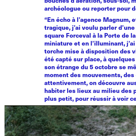
bouches d’aération, sous-sol, m
archéologue ou reporter pour d
“En écho à l’agence Magnum, et 
tragique, j’ai voulu parler d’u
square Forceval à la Porte de l
miniature et en l’illuminant, j’
torche mise à disposition des vi
été capté sur place, à quelqu
son étrange du 5 octobre se mêl
moment des mouvements, des éch
attentivement, on découvre aus
habiter les lieux au milieu des p
plus petit, pour réussir à voir