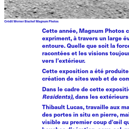
Crédit Werner Bischof Magnum Photos
Cette année, Magnum Photos cé
expriment, à travers un large é
entoure. Quelle que soit la for
racontées et les visions toujour
vers l’extérieur.
Cette exposition a été produi
création de sites web et de c
Dans le cadre de cette expositio
Residents)
, dans les extérieu
Thibault Lucas, travaille aux m
des portes in situ en pierre, m
visible au premier coup d’œil q