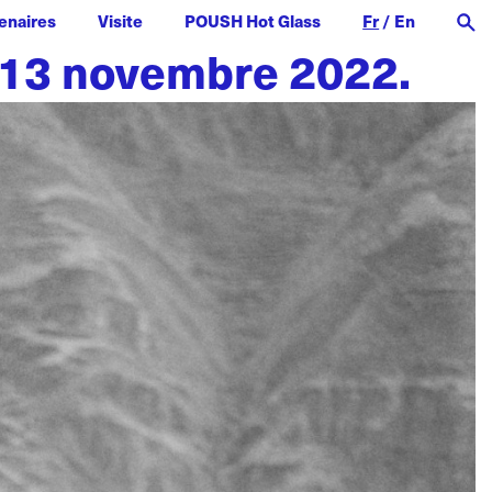
enaires
Visite
POUSH Hot Glass
Fr
/
En
 13 novembre 2022.