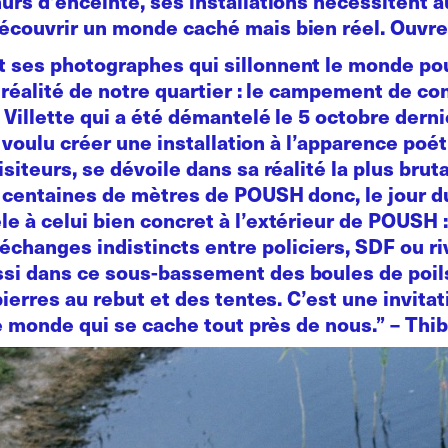
urs d’enceinte, ses installations nécessitent au
écouvrir un monde caché mais bien réel. Ouvrez
ses photographes qui sillonnent le monde pour 
ne réalité de notre quartier : le campement de 
a Villette qui a été démantelé le 5 octobre dern
ai voulu créer une installation à l’apparence poé
siteurs, se dévoile dans sa réalité la plus bruta
es centaines de mètres de POUSH donc, le jour
e à celui bien concret à l’extérieur de POUSH 
anges indistincts entre policiers, SDF ou riv
si dans ce sous-bassement des boules de poils
ierres au rebut et des tentes. C’est une invitati
 ce monde qui se cache tout près de nous.” – Thi