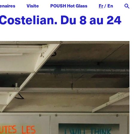
enaires
Visite
POUSH Hot Glass
Fr
/
En
 Costelian. Du 8 au 24