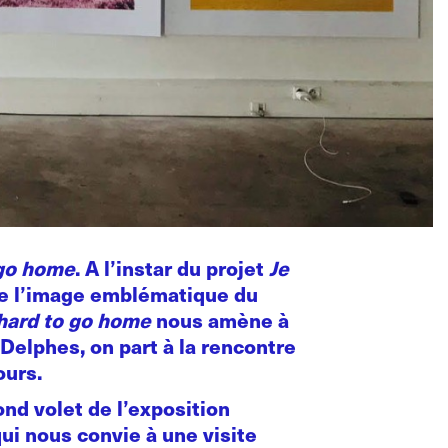
 go home
. A l’instar du projet
Je
elle l’image emblématique du
 hard to go home
nous amène à
Delphes, on part à la rencontre
ours.
nd volet de l’exposition
qui nous convie à une visite