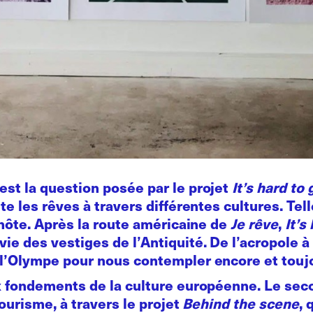
st la question posée par le projet
It’s hard to
te les rêves à travers différentes cultures. T
 hôte. Après la route américaine de
Je rêve
,
It’s
e des vestiges de l’Antiquité. De l’acropole à 
l’Olympe pour nous contempler encore et touj
x fondements de la culture européenne. Le seco
tourisme, à travers le projet
Behind the scene
, 