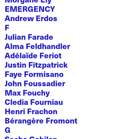
EMERGENCY
Andrew Erdos
F
Julian Farade
Alma Feldhandler
Adélaïde Feriot
Justin Fitzpatrick
Faye Formisano
John Foussadier
Max Fouchy
Cledia Fourniau
Henri Frachon
Bérangère Fromont
G
Sacha Gabilan