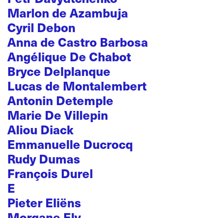
Marlon de Azambuja
Cyril Debon
Anna de Castro Barbosa
Angélique De Chabot
Bryce Delplanque
Lucas de Montalembert
Antonin Detemple
Marie De Villepin
Aliou Diack
Emmanuelle Ducrocq
Rudy Dumas
François Durel
E
Pieter Eliëns
Morgane Ely