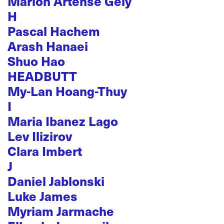
Marion Artense Gely
H
Pascal Hachem
Arash Hanaei
Shuo Hao
HEADBUTT
My-Lan Hoang-Thuy
I
Maria Ibanez Lago
Lev Ilizirov
Clara Imbert
J
Daniel Jablonski
Luke James
Myriam Jarmache