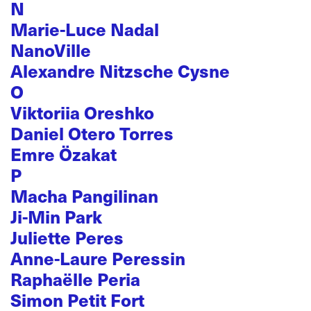
N
Marie-Luce Nadal
NanoVille
Alexandre Nitzsche Cysne
O
Viktoriia Oreshko
Daniel Otero Torres
Emre Özakat
P
Macha Pangilinan
Ji-Min Park
Juliette Peres
Anne-Laure Peressin
Raphaëlle Peria
Simon Petit Fort