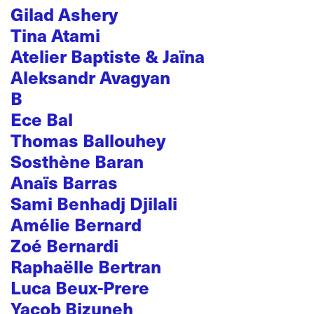
Gilad Ashery
Tina Atami
Atelier Baptiste & Jaïna
Aleksandr Avagyan
B
Ece Bal
Thomas Ballouhey
Sosthène Baran
Anaïs Barras
Sami Benhadj Djilali
Amélie Bernard
Zoé Bernardi
Raphaëlle Bertran
Luca Beux-Prere
Yacob Bizuneh