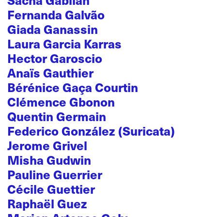
Fernanda Galvão
Giada Ganassin
Laura Garcia Karras
Hector Garoscio
Anaïs Gauthier
Bérénice Gaça Courtin
Clémence Gbonon
Quentin Germain
Federico González (Suricata)
Jerome Grivel
Misha Gudwin
Pauline Guerrier
Cécile Guettier
Raphaël Guez