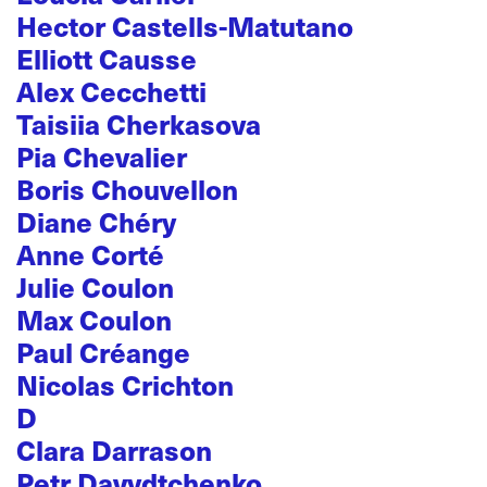
Hector Castells-Matutano
Elliott Causse
Alex Cecchetti
Taisiia Cherkasova
Pia Chevalier
Boris Chouvellon
Diane Chéry
Anne Corté
Julie Coulon
Max Coulon
Paul Créange
Nicolas Crichton
D
Clara Darrason
Petr Davydtchenko