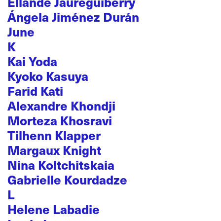
Ellande Jaureguiberry
Ángela Jiménez Durán
June
K
Kai Yoda
Kyoko Kasuya
Farid Kati
Alexandre Khondji
Morteza Khosravi
Tilhenn Klapper
Margaux Knight
Nina Koltchitskaia
Gabrielle Kourdadze
L
Helene Labadie