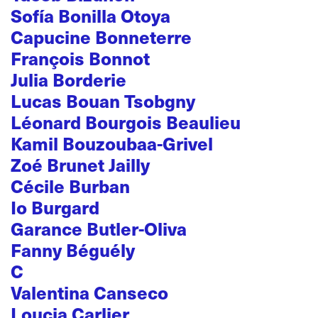
Sofía Bonilla Otoya
Capucine Bonneterre
François Bonnot
Julia Borderie
Lucas Bouan Tsobgny
Léonard Bourgois Beaulieu
Kamil Bouzoubaa-Grivel
Zoé Brunet Jailly
Cécile Burban
Io Burgard
Garance Butler-Oliva
Fanny Béguély
C
Valentina Canseco
Loucia Carlier