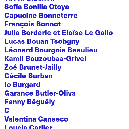
Sofía Bonilla Otoya
Capucine Bonneterre
François Bonnot
Julia Borderie et Eloïse Le Gallo
Lucas Bouan Tsobgny
Léonard Bourgois Beaulieu
Kamil Bouzoubaa-Grivel
Zoé Brunet-Jailly
Cécile Burban
Io Burgard
Garance Butler-Oliva
Fanny Béguély
C
Valentina Canseco
Loucia Carlier