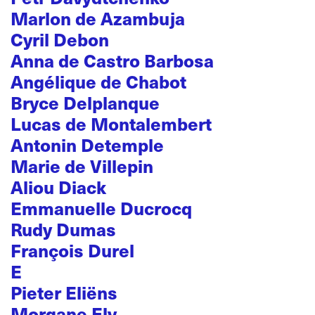
Marlon de Azambuja
Cyril Debon
Anna de Castro Barbosa
Angélique de Chabot
Bryce Delplanque
Lucas de Montalembert
Antonin Detemple
Marie de Villepin
Aliou Diack
Emmanuelle Ducrocq
Rudy Dumas
François Durel
E
Pieter Eliëns
Morgane Ely