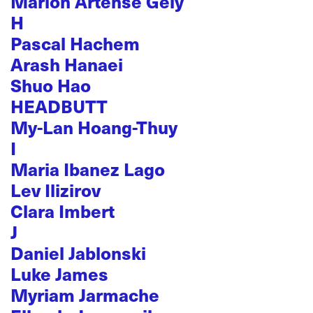
Marion Artense Gély
H
Pascal Hachem
Arash Hanaei
Shuo Hao
HEADBUTT
My-Lan Hoang-Thuy
I
Maria Ibanez Lago
Lev Ilizirov
Clara Imbert
J
Daniel Jablonski
Luke James
Myriam Jarmache