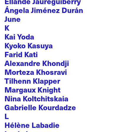
Ellande Jaureguiberry
Ángela Jiménez Durán
June
K
Kai Yoda
Kyoko Kasuya
Farid Kati
Alexandre Khondji
Morteza Khosravi
Tilhenn Klapper
Margaux Knight
Nina Koltchitskaia
Gabrielle Kourdadze
L
Hélène Labadie