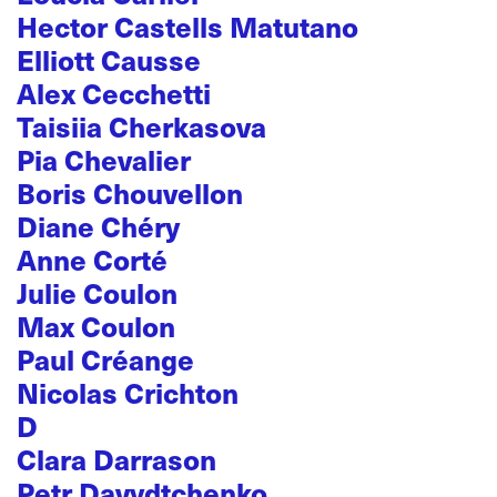
Hector Castells Matutano
Elliott Causse
Alex Cecchetti
Taisiia Cherkasova
Pia Chevalier
Boris Chouvellon
Diane Chéry
Anne Corté
Julie Coulon
Max Coulon
Paul Créange
Nicolas Crichton
D
Clara Darrason
Petr Davydtchenko