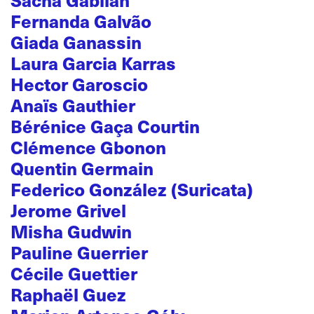
Fernanda Galvão
Giada Ganassin
Laura Garcia Karras
Hector Garoscio
Anaïs Gauthier
Bérénice Gaça Courtin
Clémence Gbonon
Quentin Germain
Federico González (Suricata)
Jerome Grivel
Misha Gudwin
Pauline Guerrier
Cécile Guettier
Raphaël Guez