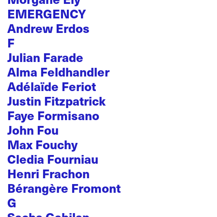
EMERGENCY
Andrew Erdos
F
Julian Farade
Alma Feldhandler
Adélaïde Feriot
Justin Fitzpatrick
Faye Formisano
John Fou
Max Fouchy
Cledia Fourniau
Henri Frachon
Bérangère Fromont
G
Sacha Gabilan