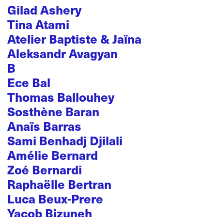
Gilad Ashery
Tina Atami
Atelier Baptiste & Jaïna
Aleksandr Avagyan
B
Ece Bal
Thomas Ballouhey
Sosthène Baran
Anaïs Barras
Sami Benhadj Djilali
Amélie Bernard
Zoé Bernardi
Raphaëlle Bertran
Luca Beux-Prere
Yacob Bizuneh