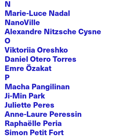
N
Marie-Luce Nadal
NanoVille
Alexandre Nitzsche Cysne
O
Viktoriia Oreshko
Daniel Otero Torres
Emre Özakat
P
Macha Pangilinan
Ji-Min Park
Juliette Peres
Anne-Laure Peressin
Raphaëlle Peria
Simon Petit Fort