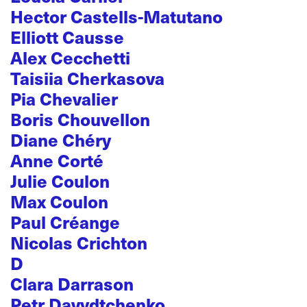
Hector Castells-Matutano
Elliott Causse
Alex Cecchetti
Taisiia Cherkasova
Pia Chevalier
Boris Chouvellon
Diane Chéry
Anne Corté
Julie Coulon
Max Coulon
Paul Créange
Nicolas Crichton
D
Clara Darrason
Petr Davydtchenko