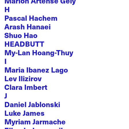
Marion Artense Gely
H
Pascal Hachem
Arash Hanaei
Shuo Hao
HEADBUTT
My-Lan Hoang-Thuy
I
Maria Ibanez Lago
Lev Ilizirov
Clara Imbert
J
Daniel Jablonski
Luke James
Myriam Jarmache