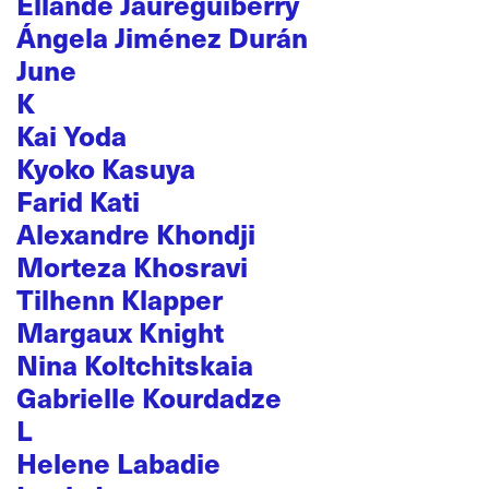
Ellande Jaureguiberry
Ángela Jiménez Durán
June
K
Kai Yoda
Kyoko Kasuya
Farid Kati
Alexandre Khondji
Morteza Khosravi
Tilhenn Klapper
Margaux Knight
Nina Koltchitskaia
Gabrielle Kourdadze
L
Helene Labadie