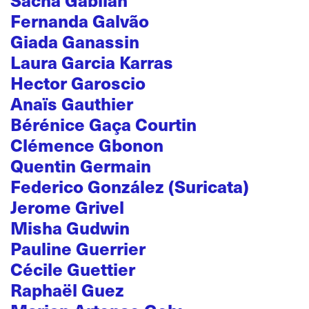
Sacha Gabilan
Fernanda Galvão
Giada Ganassin
Laura Garcia Karras
Hector Garoscio
Anaïs Gauthier
Bérénice Gaça Courtin
Clémence Gbonon
Quentin Germain
Federico González (Suricata)
Jerome Grivel
Misha Gudwin
Pauline Guerrier
Cécile Guettier
Raphaël Guez