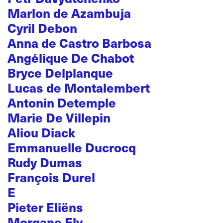
Marlon de Azambuja
Cyril Debon
Anna de Castro Barbosa
Angélique De Chabot
Bryce Delplanque
Lucas de Montalembert
Antonin Detemple
Marie De Villepin
Aliou Diack
Emmanuelle Ducrocq
Rudy Dumas
François Durel
E
Pieter Eliëns
Morgane Ely