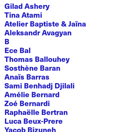
Gilad Ashery
Tina Atami
Atelier Baptiste & Jaïna
Aleksandr Avagyan
B
Ece Bal
Thomas Ballouhey
Sosthène Baran
Anaïs Barras
Sami Benhadj Djilali
Amélie Bernard
Zoé Bernardi
Raphaëlle Bertran
Luca Beux-Prere
Yacob Bizuneh