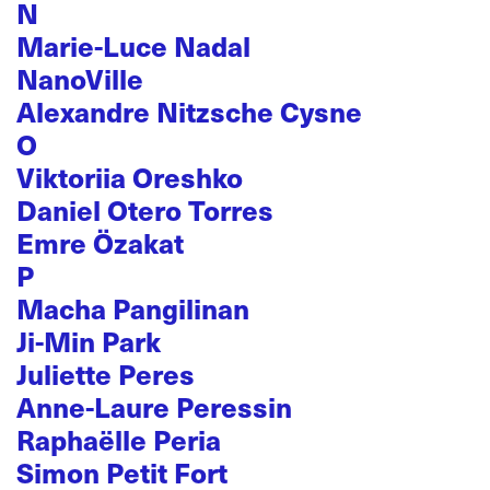
N
Marie-Luce Nadal
NanoVille
Alexandre Nitzsche Cysne
O
Viktoriia Oreshko
Daniel Otero Torres
Emre Özakat
P
Macha Pangilinan
Ji-Min Park
Juliette Peres
Anne-Laure Peressin
Raphaëlle Peria
Simon Petit Fort