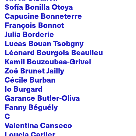
Sofía Bonilla Otoya
Capucine Bonneterre
François Bonnot
Julia Borderie
Lucas Bouan Tsobgny
Léonard Bourgois Beaulieu
Kamil Bouzoubaa-Grivel
Zoé Brunet Jailly
Cécile Burban
Io Burgard
Garance Butler-Oliva
Fanny Béguély
C
Valentina Canseco
Loucia Carlier