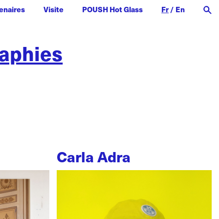
enaires
Visite
POUSH Hot Glass
Fr
/
En
raphies
Carla Adra