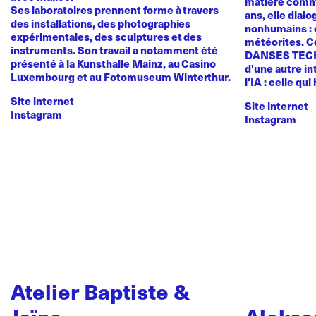
matière comme
Ses laboratoires prennent forme à travers
ans, elle dial
des installations, des photographies
nonhumains : o
expérimentales, des sculptures et des
météorites. C
instruments. Son travail a notamment été
DANSES TEC
présenté à la Kunsthalle Mainz, au Casino
d'une autre in
Luxembourg et au Fotomuseum Winterthur.
l'IA : celle qui
Site internet
Site internet
Instagram
Instagram
Atelier Baptiste &