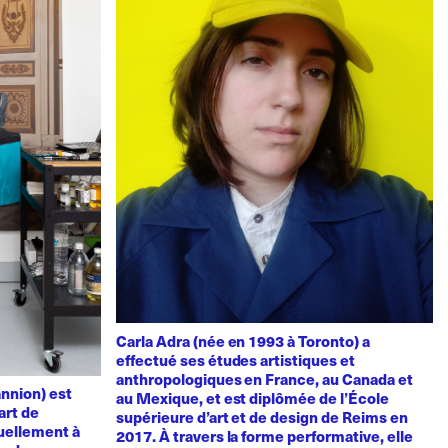
Carla Adra (née en 1993 à Toronto) a
effectué ses études artistiques et
anthropologiques en France, au Canada et
nnion) est
au Mexique, et est diplômée de l’École
art de
supérieure d’art et de design de Reims en
uellement à
2017. À travers la forme performative, elle