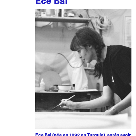
Ece Bal
Ece Bal (née en 1992 en Turquie), après avoir