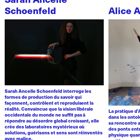
Schoenfeld
Alice 
Sarah Ancelle Schoenfeld interroge les
formes de production du savoir qui
façonnent, contrôlent et reproduisent la
réalité. Convaincue que la vision libérale
La pratique d
occidentale du monde ne suffit pas à
dans les ontol
répondre au désordre global croissant, elle
sa rencontre a
crée des laboratoires mystérieux où
des ponts ent
solutions, guérisons et sens sont réinventés
physique quan
avec malice.