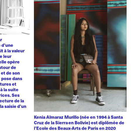
ar
e d’une
t à la valeur
e leur
elle opère
utour de
u et de son
e pose dans
tures et
à la suite
rices. Ses
ecture de la
la saisie d’un
Kenia Almaraz Murillo (née en 1994 à Santa
Cruz de la Sierra en Bolivie) est diplômée de
l’Ecole des Beaux-Arts de Paris en 2020