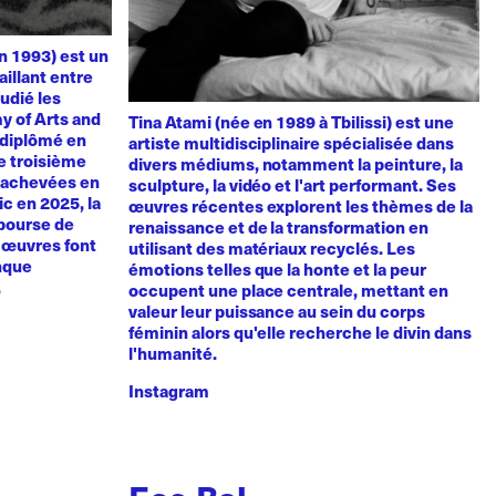
n 1993) est un
aillant entre
udié les
y of Arts and
Tina Atami (née en 1989 à Tbilissi) est une
t diplômé en
artiste multidisciplinaire spécialisée dans
de troisième
divers médiums, notamment la peinture, la
, achevées en
sculpture, la vidéo et l'art performant. Ses
vic en 2025, la
œuvres récentes explorent les thèmes de la
 bourse de
renaissance et de la transformation en
s œuvres font
utilisant des matériaux recyclés. Les
anque
émotions telles que la honte et la peur
.
occupent une place centrale, mettant en
valeur leur puissance au sein du corps
féminin alors qu'elle recherche le divin dans
l'humanité.
Instagram