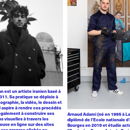
 est un artiste iranien basé à
011. Sa pratique se déploie à
ographie, la vidéo, le dessin et
 Il aspire à rendre ces procédés
également à construire ses
Arnaud Adami (né en 1995 à La
s visuelles à travers les
diplômé de l’Ecole nationale d’
rouve en ligne sur des sites
Bourges en 2019 et étudie act
t ses propres clichés ou