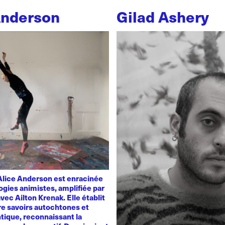
Anderson
Gilad Ashery
'Alice Anderson est enracinée
ogies animistes, amplifiée par
vec Ailton Krenak. Elle établit
re savoirs autochtones et
tique, reconnaissant la