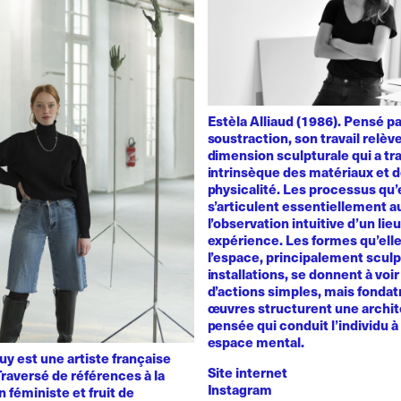
Estèla Alliaud (1986). Pensé p
soustraction, son travail relèv
dimension sculpturale qui a trai
intrinsèque des matériaux et d
physicalité. Les processus qu’
s’articulent essentiellement a
l’observation intuitive d’un lie
expérience. Les formes qu’ell
l’espace, principalement sculp
installations, se donnent à voir 
d’actions simples, mais fondat
œuvres structurent une archit
pensée qui conduit l’individu à 
espace mental.
y est une artiste française
Site internet
raversé de références à la
Instagram
n féministe et fruit de