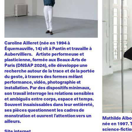
Caroline Ailleret (née en 1994 à
Équemauville, 14) vit à Pantin et travaille à
Aubervilliers. Artiste performeuse et
plasticienne, formée aux Beaux-Arts de
Paris (DNSAP 2024), elle développe une
recherche autour de la trace et de la portée
du geste, à travers des formes mêlant
performance, vidéo, photographie et
installation. Par des dispositifs minimaux,
son travail interroge les relations sensibles
et ambiguës entre corps, espace et temps.
Souvent insaisissables dans leur entièreté,
ses pièces questionnent les cadres de
monstration et ouvrent l’attention vers un
Mathilde Albou
ailleurs.
née en 1997. T
science-fictio
Site internet