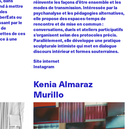
s, dans
réinvente les façons d’être ensemble et les
tend à mettre
modes de transmission. Intéressée par la
bles
psychanalyse et les pédagogies alternatives,
UberEats ou
elle propose des espaces-temps de
sant par le
rencontre et de mise en commun :
e de
conversations, duels et ateliers participatifs
cettes de ces
s’organisent selon des protocoles précis.
nce à une
Parallèlement, elle développe une pratique
sculpturale intimiste qui met en dialogue
discours intérieur et formes souterraines.
Site internet
Instagram
Kenia Almaraz
Murillo