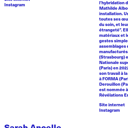
l’hybridation d
Instagram
Mathilde Albou
installation. 
toutes ses œuvr
du soin, et le
étrangeté”. El
matériaux et l
gestes simples
assemblages d
manufacturés
(Strasbourg) e
Nationale sup
(Paris) en 20
son travail à l
à FORMA (Paris
Derouillon (Pa
est nommée à 
Révélations E
Site internet
Instagram
Sarah Ancelle