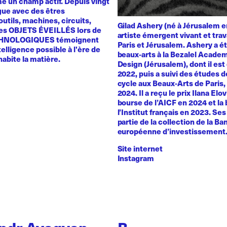
 un champ actif. Depuis vingt
ogue avec des êtres
utils, machines, circuits,
Gilad Ashery (né à Jérusalem e
es OBJETS ÉVEILLÉS lors de
artiste émergent vivant et trav
HNOLOGIQUES témoignent
Paris et Jérusalem. Ashery a ét
telligence possible à l'ère de
beaux-arts à la Bezalel Academ
 habite la matière.
Design (Jérusalem), dont il es
2022, puis a suivi des études 
cycle aux Beaux-Arts de Paris
2024. Il a reçu le prix Ilana Elo
bourse de l’AICF en 2024 et la
l’Institut français en 2023. Se
partie de la collection de la B
européenne d’investissement
Site internet
Instagram