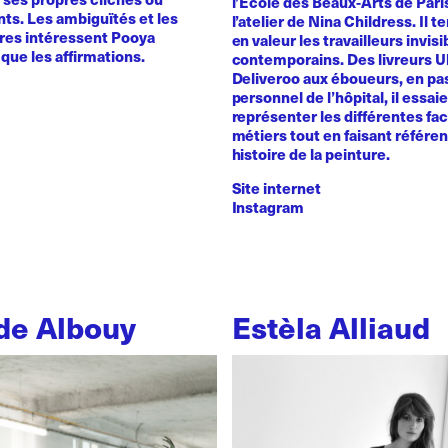
l’Ecole des Beaux-Arts de Pari
ts. Les ambiguïtés et les
l’atelier de Nina Childress. Il 
ires intéressent Pooya
en valeur les travailleurs invisi
que les affirmations.
contemporains. Des livreurs 
Deliveroo aux éboueurs, en pas
personnel de l’hôpital, il essai
représenter les différentes fa
métiers tout en faisant référe
histoire de la peinture.
Site internet
Instagram
de Albouy
Estèla Alliaud