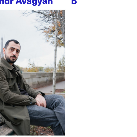
ndr Avagyan
B