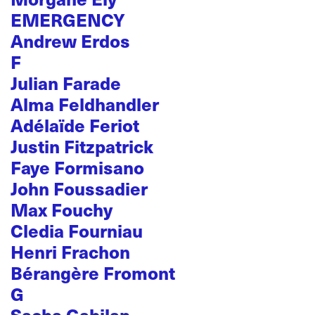
EMERGENCY
Andrew Erdos
F
Julian Farade
Alma Feldhandler
Adélaïde Feriot
Justin Fitzpatrick
Faye Formisano
John Foussadier
Max Fouchy
Cledia Fourniau
Henri Frachon
Bérangère Fromont
G
Sacha Gabilan