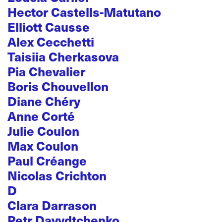
Hector Castells-Matutano
Elliott Causse
Alex Cecchetti
Taisiia Cherkasova
Pia Chevalier
Boris Chouvellon
Diane Chéry
Anne Corté
Julie Coulon
Max Coulon
Paul Créange
Nicolas Crichton
D
Clara Darrason
Petr Davydtchenko