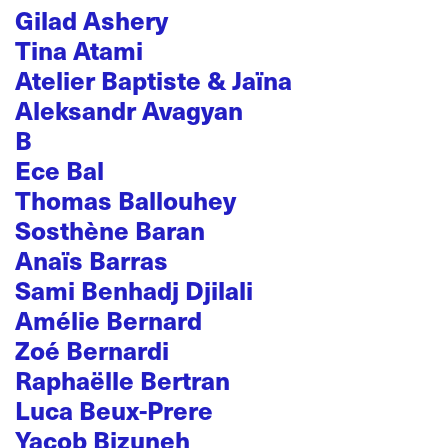
Gilad Ashery
Tina Atami
Atelier Baptiste & Jaïna
Aleksandr Avagyan
B
Ece Bal
Thomas Ballouhey
Sosthène Baran
Anaïs Barras
Sami Benhadj Djilali
Amélie Bernard
Zoé Bernardi
Raphaëlle Bertran
Luca Beux-Prere
Yacob Bizuneh