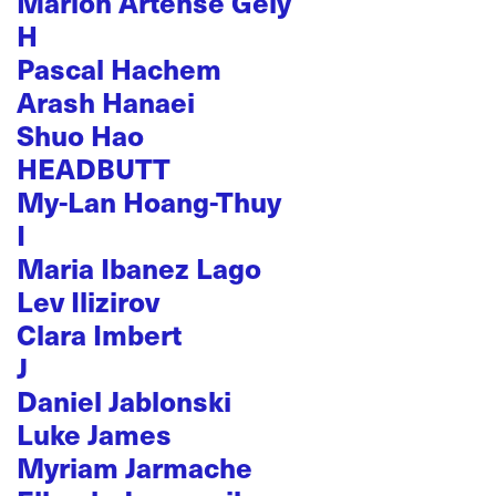
Marion Artense Gely
H
Pascal Hachem
Arash Hanaei
Shuo Hao
HEADBUTT
My-Lan Hoang-Thuy
I
Maria Ibanez Lago
Lev Ilizirov
Clara Imbert
J
Daniel Jablonski
Luke James
Myriam Jarmache