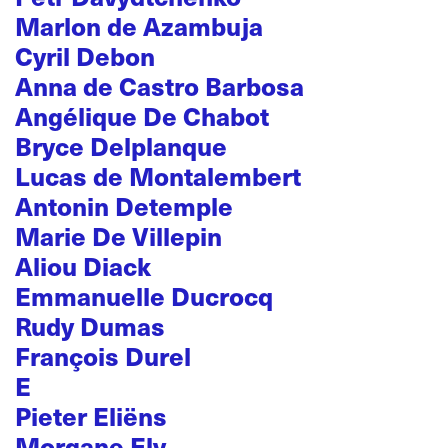
Marlon de Azambuja
Cyril Debon
Anna de Castro Barbosa
Angélique De Chabot
Bryce Delplanque
Lucas de Montalembert
Antonin Detemple
Marie De Villepin
Aliou Diack
Emmanuelle Ducrocq
Rudy Dumas
François Durel
E
Pieter Eliëns
Morgane Ely