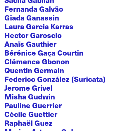
Fernanda Galvão
Giada Ganassin
Laura Garcia Karras
Hector Garoscio
Anaïs Gauthier
Bérénice Gaça Courtin
Clémence Gbonon
Quentin Germain
Federico González (Suricata)
Jerome Grivel
Misha Gudwin
Pauline Guerrier
Cécile Guettier
Raphaël Guez