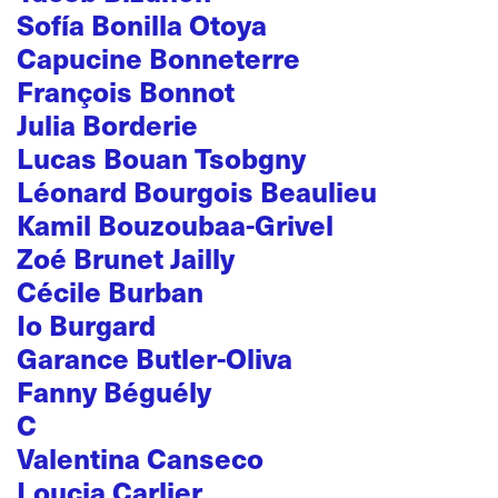
Sofía Bonilla Otoya
Capucine Bonneterre
François Bonnot
Julia Borderie
Lucas Bouan Tsobgny
Léonard Bourgois Beaulieu
Kamil Bouzoubaa-Grivel
Zoé Brunet Jailly
Cécile Burban
Io Burgard
Garance Butler-Oliva
Fanny Béguély
C
Valentina Canseco
Loucia Carlier