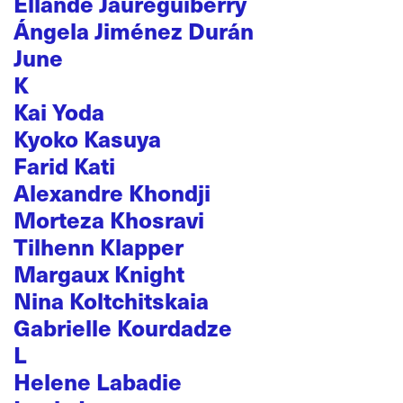
Ellande Jaureguiberry
Ángela Jiménez Durán
June
K
Kai Yoda
Kyoko Kasuya
Farid Kati
Alexandre Khondji
Morteza Khosravi
Tilhenn Klapper
Margaux Knight
Nina Koltchitskaia
Gabrielle Kourdadze
L
Helene Labadie