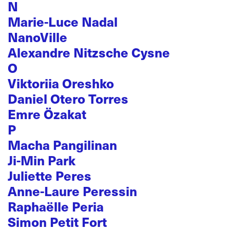
N
Marie-Luce Nadal
NanoVille
Alexandre Nitzsche Cysne
O
Viktoriia Oreshko
Daniel Otero Torres
Emre Özakat
P
Macha Pangilinan
Ji-Min Park
Juliette Peres
Anne-Laure Peressin
Raphaëlle Peria
Simon Petit Fort