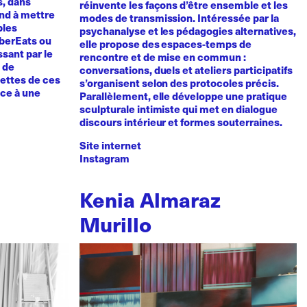
s, dans
réinvente les façons d’être ensemble et les
tend à mettre
modes de transmission. Intéressée par la
bles
psychanalyse et les pédagogies alternatives,
UberEats ou
elle propose des espaces-temps de
sant par le
rencontre et de mise en commun :
e de
conversations, duels et ateliers participatifs
cettes de ces
s’organisent selon des protocoles précis.
nce à une
Parallèlement, elle développe une pratique
sculpturale intimiste qui met en dialogue
discours intérieur et formes souterraines.
Site internet
Instagram
Kenia Almaraz
Murillo