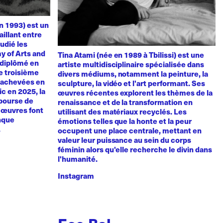
n 1993) est un
aillant entre
udié les
y of Arts and
Tina Atami (née en 1989 à Tbilissi) est une
t diplômé en
artiste multidisciplinaire spécialisée dans
de troisième
divers médiums, notamment la peinture, la
, achevées en
sculpture, la vidéo et l'art performant. Ses
vic en 2025, la
œuvres récentes explorent les thèmes de la
 bourse de
renaissance et de la transformation en
s œuvres font
utilisant des matériaux recyclés. Les
anque
émotions telles que la honte et la peur
.
occupent une place centrale, mettant en
valeur leur puissance au sein du corps
féminin alors qu'elle recherche le divin dans
l'humanité.
Instagram