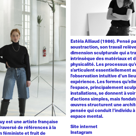
Estèla Alliaud (1986). Pensé p
soustraction, son travail relèv
dimension sculpturale qui a trai
intrinsèque des matériaux et d
physicalité. Les processus qu’
s’articulent essentiellement a
l’observation intuitive d’un lie
expérience. Les formes qu’ell
l’espace, principalement sculp
installations, se donnent à voir 
d’actions simples, mais fondat
œuvres structurent une archit
pensée qui conduit l’individu à 
espace mental.
y est une artiste française
Site internet
raversé de références à la
Instagram
n féministe et fruit de