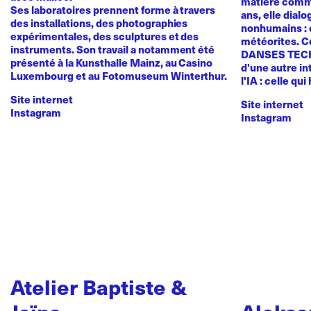
matière comme
Ses laboratoires prennent forme à travers
ans, elle dial
des installations, des photographies
nonhumains : o
expérimentales, des sculptures et des
météorites. C
instruments. Son travail a notamment été
DANSES TEC
présenté à la Kunsthalle Mainz, au Casino
d'une autre in
Luxembourg et au Fotomuseum Winterthur.
l'IA : celle qui
Site internet
Site internet
Instagram
Instagram
Atelier Baptiste &