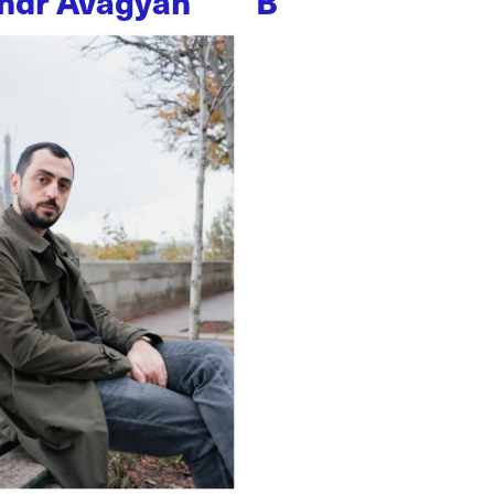
ndr Avagyan
B