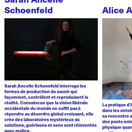
Schoenfeld
Alice 
Sarah Ancelle Schoenfeld interroge les
formes de production du savoir qui
façonnent, contrôlent et reproduisent la
réalité. Convaincue que la vision libérale
La pratique d
occidentale du monde ne suffit pas à
dans les ontol
répondre au désordre global croissant, elle
sa rencontre a
crée des laboratoires mystérieux où
des ponts ent
solutions, guérisons et sens sont réinventés
physique quan
avec malice.