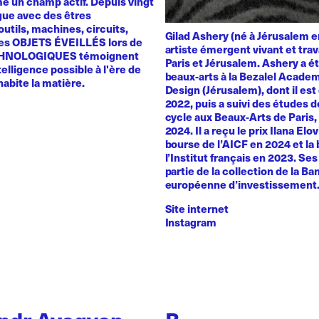
 un champ actif. Depuis vingt
ogue avec des êtres
utils, machines, circuits,
Gilad Ashery (né à Jérusalem e
es OBJETS ÉVEILLÉS lors de
artiste émergent vivant et trav
HNOLOGIQUES témoignent
Paris et Jérusalem. Ashery a ét
telligence possible à l'ère de
beaux-arts à la Bezalel Academ
 habite la matière.
Design (Jérusalem), dont il es
2022, puis a suivi des études 
cycle aux Beaux-Arts de Paris
2024. Il a reçu le prix Ilana Elo
bourse de l’AICF en 2024 et la
l’Institut français en 2023. Se
partie de la collection de la B
européenne d’investissement
Site internet
Instagram