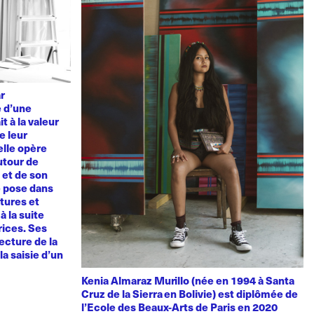
ar
e d’une
t à la valeur
e leur
elle opère
utour de
u et de son
e pose dans
tures et
à la suite
rices. Ses
ecture de la
la saisie d’un
Kenia Almaraz Murillo (née en 1994 à Santa
Cruz de la Sierra en Bolivie) est diplômée de
l’Ecole des Beaux-Arts de Paris en 2020