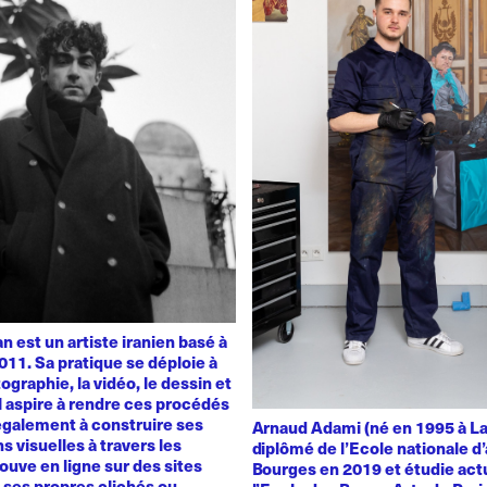
 est un artiste iranien basé à
011. Sa pratique se déploie à
ographie, la vidéo, le dessin et
 Il aspire à rendre ces procédés
également à construire ses
Arnaud Adami (né en 1995 à La
s visuelles à travers les
diplômé de l’Ecole nationale d’
rouve en ligne sur des sites
Bourges en 2019 et étudie act
t ses propres clichés ou