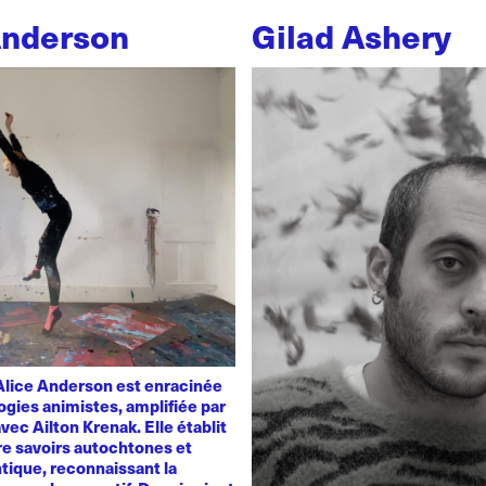
Anderson
Gilad Ashery
'Alice Anderson est enracinée
ogies animistes, amplifiée par
vec Ailton Krenak. Elle établit
re savoirs autochtones et
tique, reconnaissant la