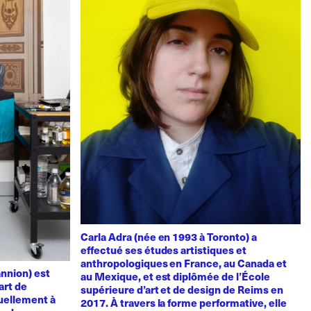
Carla Adra (née en 1993 à Toronto) a
effectué ses études artistiques et
anthropologiques en France, au Canada et
nnion) est
au Mexique, et est diplômée de l’École
art de
supérieure d’art et de design de Reims en
uellement à
2017. À travers la forme performative, elle