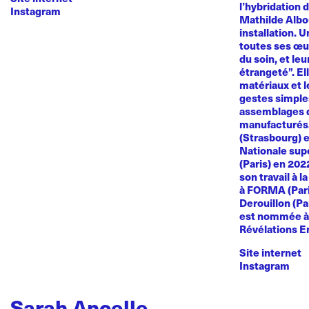
l’hybridation d
Instagram
Mathilde Albou
installation. 
toutes ses œuvr
du soin, et le
étrangeté”. El
matériaux et l
gestes simples
assemblages d
manufacturés
(Strasbourg) e
Nationale sup
(Paris) en 20
son travail à l
à FORMA (Paris
Derouillon (Pa
est nommée à 
Révélations E
Site internet
Instagram
Sarah Ancelle