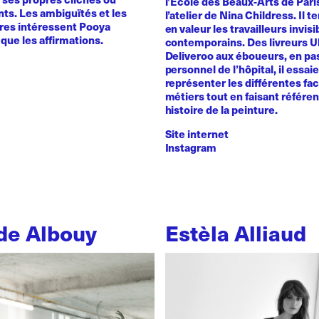
l’Ecole des Beaux-Arts de Pari
ts. Les ambiguïtés et les
l’atelier de Nina Childress. Il 
ires intéressent Pooya
en valeur les travailleurs invisi
que les affirmations.
contemporains. Des livreurs 
Deliveroo aux éboueurs, en pas
personnel de l’hôpital, il essai
représenter les différentes fa
métiers tout en faisant référe
histoire de la peinture.
Site internet
Instagram
de Albouy
Estèla Alliaud