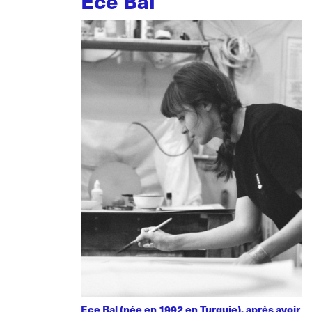
Ece Bal
Ece Bal (née en 1992 en Turquie), après avoir