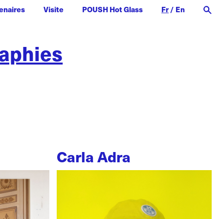
enaires
Visite
POUSH Hot Glass
Fr
/
En
raphies
Carla Adra