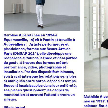
Caroline Ailleret (née en 1994 à
Équemauville, 14) vit à Pantin et travaille à
Aubervilliers. Artiste performeuse et
plasticienne, formée aux Beaux-Arts de
Paris (DNSAP 2024), elle développe une
recherche autour de la trace et de la portée
du geste, à travers des formes mêlant
performance, vidéo, photographie et
installation. Par des dispositifs minimaux,
son travail interroge les relations sensibles
et ambiguës entre corps, espace et temps.
Souvent insaisissables dans leur entièreté,
ses pièces questionnent les cadres de
monstration et ouvrent l’attention vers un
Mathilde Albou
ailleurs.
née en 1997. T
science-fictio
Site internet