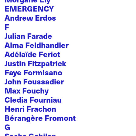
EMERGENCY
Andrew Erdos
F
Julian Farade
Alma Feldhandler
Adélaïde Feriot
Justin Fitzpatrick
Faye Formisano
John Foussadier
Max Fouchy
Cledia Fourniau
Henri Frachon
Bérangère Fromont
G
Sacha Gabilan