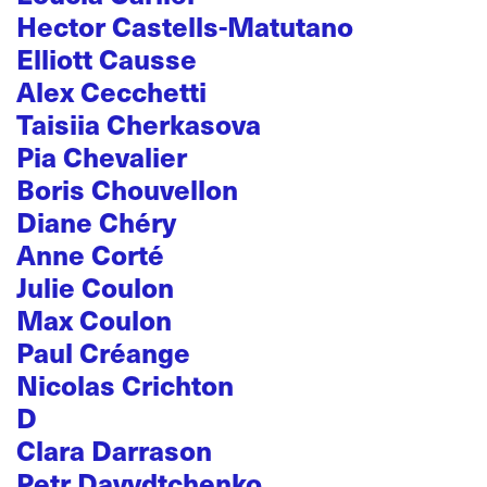
Hector Castells-Matutano
Elliott Causse
Alex Cecchetti
Taisiia Cherkasova
Pia Chevalier
Boris Chouvellon
Diane Chéry
Anne Corté
Julie Coulon
Max Coulon
Paul Créange
Nicolas Crichton
D
Clara Darrason
Petr Davydtchenko