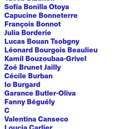
Sofía Bonilla Otoya
Capucine Bonneterre
François Bonnot
Julia Borderie
Lucas Bouan Tsobgny
Léonard Bourgois Beaulieu
Kamil Bouzoubaa-Grivel
Zoé Brunet Jailly
Cécile Burban
Io Burgard
Garance Butler-Oliva
Fanny Béguély
C
Valentina Canseco
Loucia Carlier