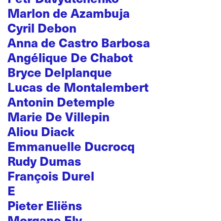
Marlon de Azambuja
Cyril Debon
Anna de Castro Barbosa
Angélique De Chabot
Bryce Delplanque
Lucas de Montalembert
Antonin Detemple
Marie De Villepin
Aliou Diack
Emmanuelle Ducrocq
Rudy Dumas
François Durel
E
Pieter Eliëns
Morgane Ely