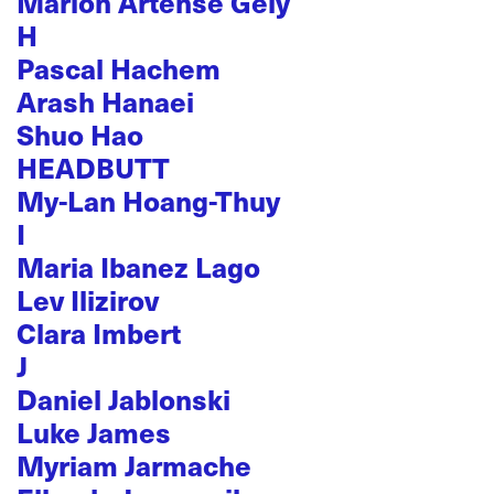
Marion Artense Gely
H
Pascal Hachem
Arash Hanaei
Shuo Hao
HEADBUTT
My-Lan Hoang-Thuy
I
Maria Ibanez Lago
Lev Ilizirov
Clara Imbert
J
Daniel Jablonski
Luke James
Myriam Jarmache