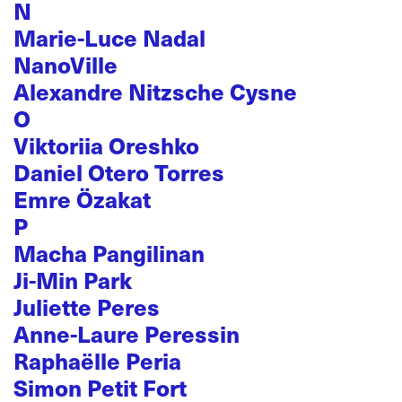
N
Marie-Luce Nadal
NanoVille
Alexandre Nitzsche Cysne
O
Viktoriia Oreshko
Daniel Otero Torres
Emre Özakat
P
Macha Pangilinan
Ji-Min Park
Juliette Peres
Anne-Laure Peressin
Raphaëlle Peria
Simon Petit Fort