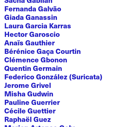
Fernanda Galvão
Giada Ganassin
Laura Garcia Karras
Hector Garoscio
Anaïs Gauthier
Bérénice Gaça Courtin
Clémence Gbonon
Quentin Germain
Federico González (Suricata)
Jerome Grivel
Misha Gudwin
Pauline Guerrier
Cécile Guettier
Raphaël Guez