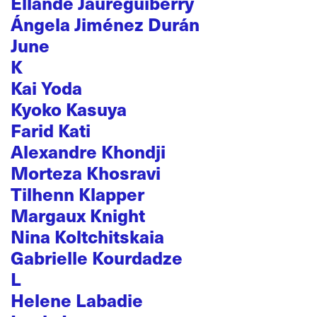
Ellande Jaureguiberry
Ángela Jiménez Durán
June
K
Kai Yoda
Kyoko Kasuya
Farid Kati
Alexandre Khondji
Morteza Khosravi
Tilhenn Klapper
Margaux Knight
Nina Koltchitskaia
Gabrielle Kourdadze
L
Helene Labadie