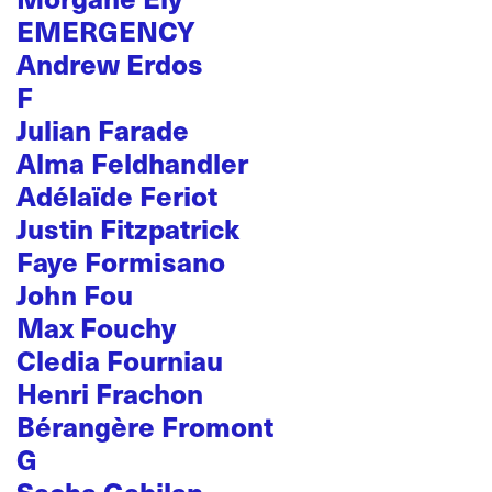
EMERGENCY
Andrew Erdos
F
Julian Farade
Alma Feldhandler
Adélaïde Feriot
Justin Fitzpatrick
Faye Formisano
John Fou
Max Fouchy
Cledia Fourniau
Henri Frachon
Bérangère Fromont
G
Sacha Gabilan