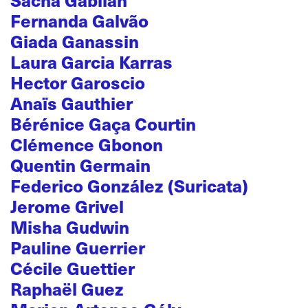
Fernanda Galvão
Giada Ganassin
Laura Garcia Karras
Hector Garoscio
Anaïs Gauthier
Bérénice Gaça Courtin
Clémence Gbonon
Quentin Germain
Federico González (Suricata)
Jerome Grivel
Misha Gudwin
Pauline Guerrier
Cécile Guettier
Raphaël Guez