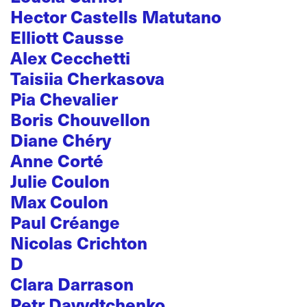
Hector Castells Matutano
Elliott Causse
Alex Cecchetti
Taisiia Cherkasova
Pia Chevalier
Boris Chouvellon
Diane Chéry
Anne Corté
Julie Coulon
Max Coulon
Paul Créange
Nicolas Crichton
D
Clara Darrason
Petr Davydtchenko