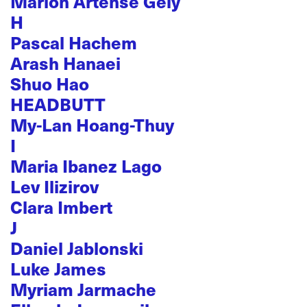
Marion Artense Gély
H
Pascal Hachem
Arash Hanaei
Shuo Hao
HEADBUTT
My-Lan Hoang-Thuy
I
Maria Ibanez Lago
Lev Ilizirov
Clara Imbert
J
Daniel Jablonski
Luke James
Myriam Jarmache