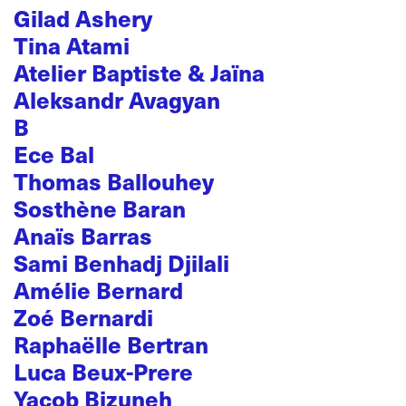
Gilad Ashery
Tina Atami
Atelier Baptiste & Jaïna
Aleksandr Avagyan
B
Ece Bal
Thomas Ballouhey
Sosthène Baran
Anaïs Barras
Sami Benhadj Djilali
Amélie Bernard
Zoé Bernardi
Raphaëlle Bertran
Luca Beux-Prere
Yacob Bizuneh