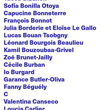
Sofía Bonilla Otoya
Capucine Bonneterre
François Bonnot
Julia Borderie et Eloïse Le Gallo
Lucas Bouan Tsobgny
Léonard Bourgois Beaulieu
Kamil Bouzoubaa-Grivel
Zoé Brunet-Jailly
Cécile Burban
Io Burgard
Garance Butler-Oliva
Fanny Béguély
C
Valentina Canseco
Loucia Carlier