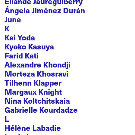
Ellande Jaureguiberry
Ángela Jiménez Durán
June
K
Kai Yoda
Kyoko Kasuya
Farid Kati
Alexandre Khondji
Morteza Khosravi
Tilhenn Klapper
Margaux Knight
Nina Koltchitskaia
Gabrielle Kourdadze
L
Hélène Labadie