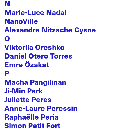
N
Marie-Luce Nadal
NanoVille
Alexandre Nitzsche Cysne
O
Viktoriia Oreshko
Daniel Otero Torres
Emre Özakat
P
Macha Pangilinan
Ji-Min Park
Juliette Peres
Anne-Laure Peressin
Raphaëlle Peria
Simon Petit Fort