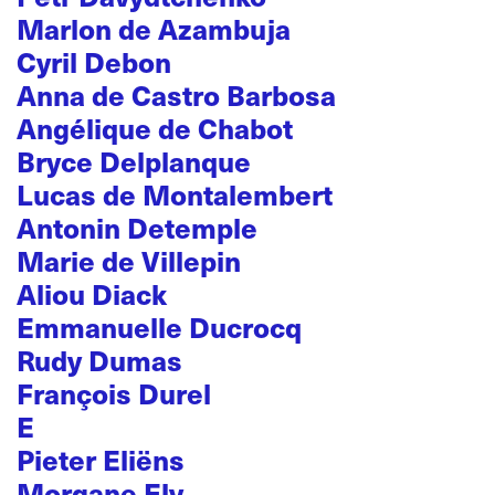
Marlon de Azambuja
Cyril Debon
Anna de Castro Barbosa
Angélique de Chabot
Bryce Delplanque
Lucas de Montalembert
Antonin Detemple
Marie de Villepin
Aliou Diack
Emmanuelle Ducrocq
Rudy Dumas
François Durel
E
Pieter Eliëns
Morgane Ely