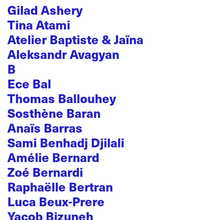
Gilad Ashery
Tina Atami
Atelier Baptiste & Jaïna
Aleksandr Avagyan
B
Ece Bal
Thomas Ballouhey
Sosthène Baran
Anaïs Barras
Sami Benhadj Djilali
Amélie Bernard
Zoé Bernardi
Raphaëlle Bertran
Luca Beux-Prere
Yacob Bizuneh