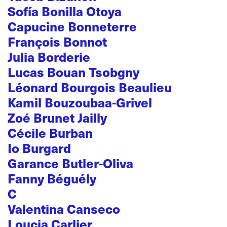
Sofía Bonilla Otoya
Capucine Bonneterre
François Bonnot
Julia Borderie
Lucas Bouan Tsobgny
Léonard Bourgois Beaulieu
Kamil Bouzoubaa-Grivel
Zoé Brunet Jailly
Cécile Burban
Io Burgard
Garance Butler-Oliva
Fanny Béguély
C
Valentina Canseco
Loucia Carlier