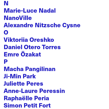
N
Marie-Luce Nadal
NanoVille
Alexandre Nitzsche Cysne
O
Viktoriia Oreshko
Daniel Otero Torres
Emre Özakat
P
Macha Pangilinan
Ji-Min Park
Juliette Peres
Anne-Laure Peressin
Raphaëlle Peria
Simon Petit Fort