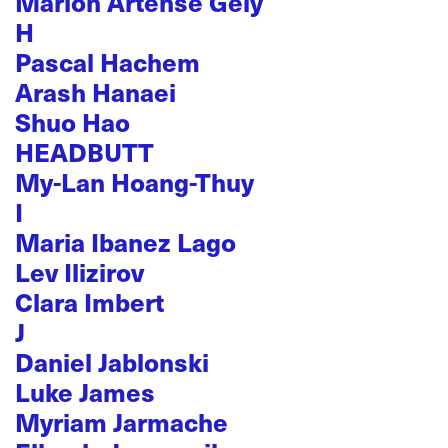
Marion Artense Gely
H
Pascal Hachem
Arash Hanaei
Shuo Hao
HEADBUTT
My-Lan Hoang-Thuy
I
Maria Ibanez Lago
Lev Ilizirov
Clara Imbert
J
Daniel Jablonski
Luke James
Myriam Jarmache