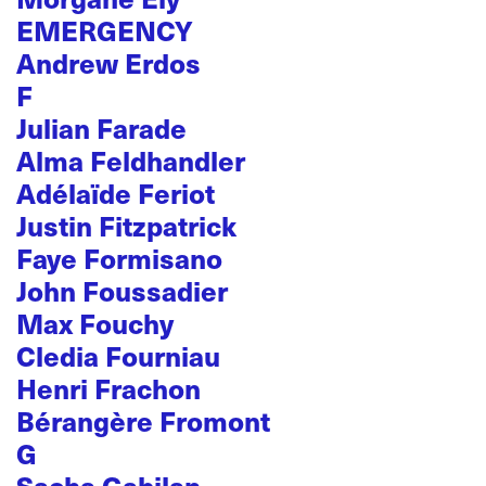
EMERGENCY
Andrew Erdos
F
Julian Farade
Alma Feldhandler
Adélaïde Feriot
Justin Fitzpatrick
Faye Formisano
John Foussadier
Max Fouchy
Cledia Fourniau
Henri Frachon
Bérangère Fromont
G
Sacha Gabilan