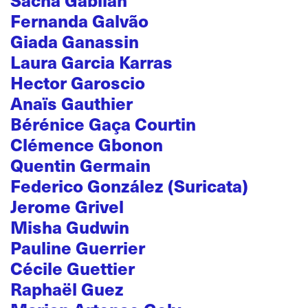
Fernanda Galvão
Giada Ganassin
Laura Garcia Karras
Hector Garoscio
Anaïs Gauthier
Bérénice Gaça Courtin
Clémence Gbonon
Quentin Germain
Federico González (Suricata)
Jerome Grivel
Misha Gudwin
Pauline Guerrier
Cécile Guettier
Raphaël Guez