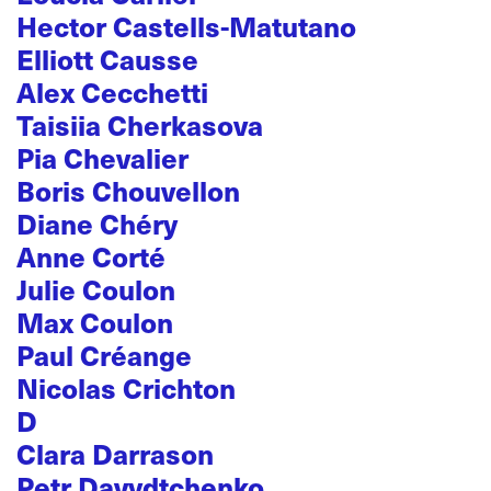
Hector Castells-Matutano
Elliott Causse
Alex Cecchetti
Taisiia Cherkasova
Pia Chevalier
Boris Chouvellon
Diane Chéry
Anne Corté
Julie Coulon
Max Coulon
Paul Créange
Nicolas Crichton
D
Clara Darrason
Petr Davydtchenko