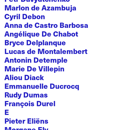
Marlon de Azambuja
Cyril Debon
Anna de Castro Barbosa
Angélique De Chabot
Bryce Delplanque
Lucas de Montalembert
Antonin Detemple
Marie De Villepin
Aliou Diack
Emmanuelle Ducrocq
Rudy Dumas
François Durel
E
Pieter Eliëns
Morgane Ely