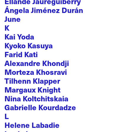
Ellande Jaureguiberry
Ángela Jiménez Durán
June
K
Kai Yoda
Kyoko Kasuya
Farid Kati
Alexandre Khondji
Morteza Khosravi
Tilhenn Klapper
Margaux Knight
Nina Koltchitskaia
Gabrielle Kourdadze
L
Helene Labadie