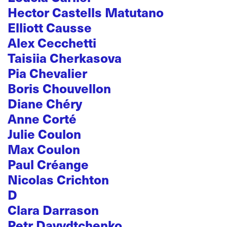
Hector Castells Matutano
Elliott Causse
Alex Cecchetti
Taisiia Cherkasova
Pia Chevalier
Boris Chouvellon
Diane Chéry
Anne Corté
Julie Coulon
Max Coulon
Paul Créange
Nicolas Crichton
D
Clara Darrason
Petr Davydtchenko