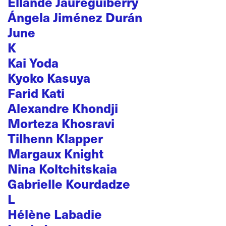
Ellande Jaureguiberry
Ángela Jiménez Durán
June
K
Kai Yoda
Kyoko Kasuya
Farid Kati
Alexandre Khondji
Morteza Khosravi
Tilhenn Klapper
Margaux Knight
Nina Koltchitskaia
Gabrielle Kourdadze
L
Hélène Labadie