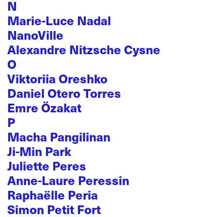
N
Marie-Luce Nadal
NanoVille
Alexandre Nitzsche Cysne
O
Viktoriia Oreshko
Daniel Otero Torres
Emre Özakat
P
Macha Pangilinan
Ji-Min Park
Juliette Peres
Anne-Laure Peressin
Raphaëlle Peria
Simon Petit Fort