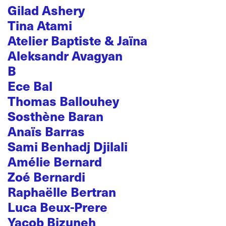
Gilad Ashery
Tina Atami
Atelier Baptiste & Jaïna
Aleksandr Avagyan
B
Ece Bal
Thomas Ballouhey
Sosthène Baran
Anaïs Barras
Sami Benhadj Djilali
Amélie Bernard
Zoé Bernardi
Raphaëlle Bertran
Luca Beux-Prere
Yacob Bizuneh