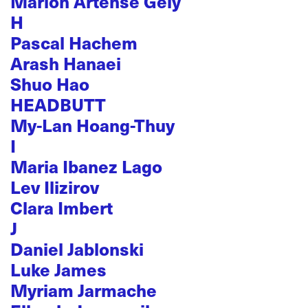
Marion Artense Gély
H
Pascal Hachem
Arash Hanaei
Shuo Hao
HEADBUTT
My-Lan Hoang-Thuy
I
Maria Ibanez Lago
Lev Ilizirov
Clara Imbert
J
Daniel Jablonski
Luke James
Myriam Jarmache