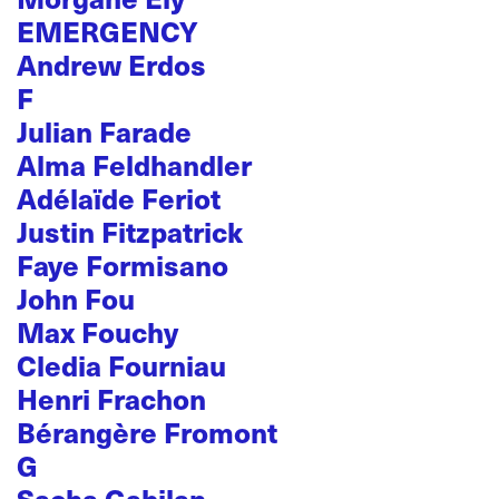
EMERGENCY
Andrew Erdos
F
Julian Farade
Alma Feldhandler
Adélaïde Feriot
Justin Fitzpatrick
Faye Formisano
John Fou
Max Fouchy
Cledia Fourniau
Henri Frachon
Bérangère Fromont
G
Sacha Gabilan