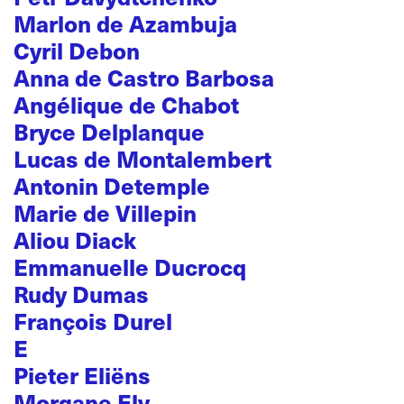
Marlon de Azambuja
Cyril Debon
Anna de Castro Barbosa
Angélique de Chabot
Bryce Delplanque
Lucas de Montalembert
Antonin Detemple
Marie de Villepin
Aliou Diack
Emmanuelle Ducrocq
Rudy Dumas
François Durel
E
Pieter Eliëns
Morgane Ely