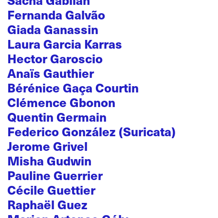
Fernanda Galvão
Giada Ganassin
Laura Garcia Karras
Hector Garoscio
Anaïs Gauthier
Bérénice Gaça Courtin
Clémence Gbonon
Quentin Germain
Federico González (Suricata)
Jerome Grivel
Misha Gudwin
Pauline Guerrier
Cécile Guettier
Raphaël Guez