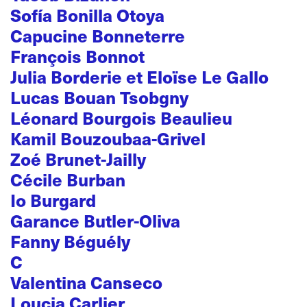
Sofía Bonilla Otoya
Capucine Bonneterre
François Bonnot
Julia Borderie et Eloïse Le Gallo
Lucas Bouan Tsobgny
Léonard Bourgois Beaulieu
Kamil Bouzoubaa-Grivel
Zoé Brunet-Jailly
Cécile Burban
Io Burgard
Garance Butler-Oliva
Fanny Béguély
C
Valentina Canseco
Loucia Carlier