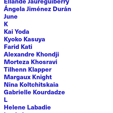
Ellande Jaureguiberry
Ángela Jiménez Durán
June
K
Kai Yoda
Kyoko Kasuya
Farid Kati
Alexandre Khondji
Morteza Khosravi
Tilhenn Klapper
Margaux Knight
Nina Koltchitskaia
Gabrielle Kourdadze
L
Helene Labadie