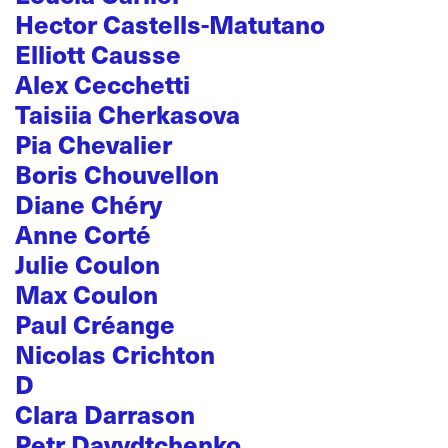
Hector Castells-Matutano
Elliott Causse
Alex Cecchetti
Taisiia Cherkasova
Pia Chevalier
Boris Chouvellon
Diane Chéry
Anne Corté
Julie Coulon
Max Coulon
Paul Créange
Nicolas Crichton
D
Clara Darrason
Petr Davydtchenko