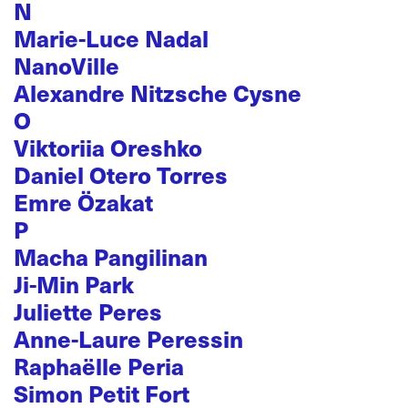
N
Marie-Luce Nadal
NanoVille
Alexandre Nitzsche Cysne
O
Viktoriia Oreshko
Daniel Otero Torres
Emre Özakat
P
Macha Pangilinan
Ji-Min Park
Juliette Peres
Anne-Laure Peressin
Raphaëlle Peria
Simon Petit Fort