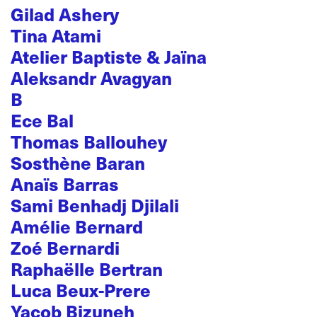
Gilad Ashery
Tina Atami
Atelier Baptiste & Jaïna
Aleksandr Avagyan
B
Ece Bal
Thomas Ballouhey
Sosthène Baran
Anaïs Barras
Sami Benhadj Djilali
Amélie Bernard
Zoé Bernardi
Raphaëlle Bertran
Luca Beux-Prere
Yacob Bizuneh