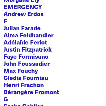
EMERGENCY
Andrew Erdos
F
Julian Farade
Alma Feldhandler
Adélaïde Feriot
Justin Fitzpatrick
Faye Formisano
John Foussadier
Max Fouchy
Cledia Fourniau
Henri Frachon
Bérangère Fromont
G
Sacha Gabilan