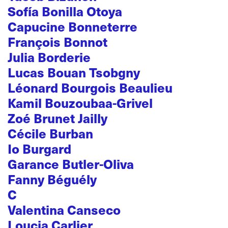
Sofía Bonilla Otoya
Capucine Bonneterre
François Bonnot
Julia Borderie
Lucas Bouan Tsobgny
Léonard Bourgois Beaulieu
Kamil Bouzoubaa-Grivel
Zoé Brunet Jailly
Cécile Burban
Io Burgard
Garance Butler-Oliva
Fanny Béguély
C
Valentina Canseco
Loucia Carlier