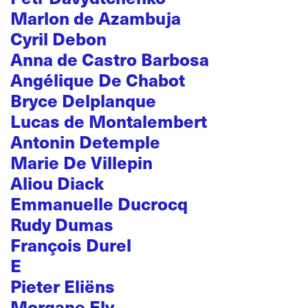
Marlon de Azambuja
Cyril Debon
Anna de Castro Barbosa
Angélique De Chabot
Bryce Delplanque
Lucas de Montalembert
Antonin Detemple
Marie De Villepin
Aliou Diack
Emmanuelle Ducrocq
Rudy Dumas
François Durel
E
Pieter Eliëns
Morgane Ely