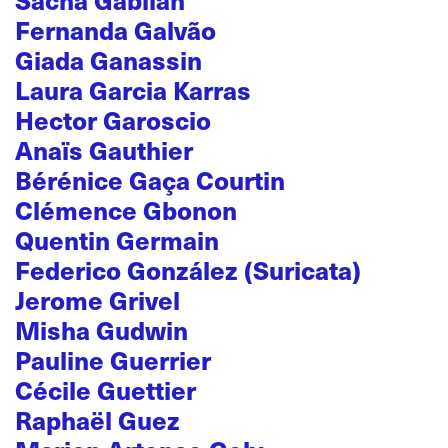
Fernanda Galvão
Giada Ganassin
Laura Garcia Karras
Hector Garoscio
Anaïs Gauthier
Bérénice Gaça Courtin
Clémence Gbonon
Quentin Germain
Federico González (Suricata)
Jerome Grivel
Misha Gudwin
Pauline Guerrier
Cécile Guettier
Raphaël Guez