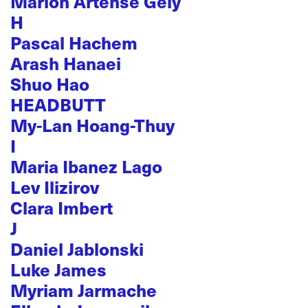
Marion Artense Gely
H
Pascal Hachem
Arash Hanaei
Shuo Hao
HEADBUTT
My-Lan Hoang-Thuy
I
Maria Ibanez Lago
Lev Ilizirov
Clara Imbert
J
Daniel Jablonski
Luke James
Myriam Jarmache