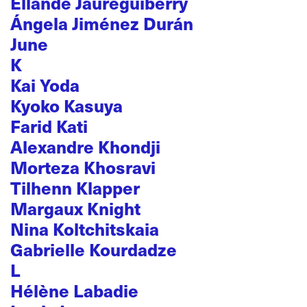
Ellande Jaureguiberry
Ángela Jiménez Durán
June
K
Kai Yoda
Kyoko Kasuya
Farid Kati
Alexandre Khondji
Morteza Khosravi
Tilhenn Klapper
Margaux Knight
Nina Koltchitskaia
Gabrielle Kourdadze
L
Hélène Labadie