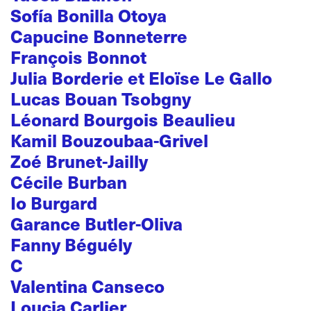
Sofía Bonilla Otoya
Capucine Bonneterre
François Bonnot
Julia Borderie et Eloïse Le Gallo
Lucas Bouan Tsobgny
Léonard Bourgois Beaulieu
Kamil Bouzoubaa-Grivel
Zoé Brunet-Jailly
Cécile Burban
Io Burgard
Garance Butler-Oliva
Fanny Béguély
C
Valentina Canseco
Loucia Carlier