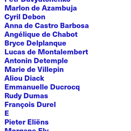
Marlon de Azambuja
Cyril Debon
Anna de Castro Barbosa
Angélique de Chabot
Bryce Delplanque
Lucas de Montalembert
Antonin Detemple
Marie de Villepin
Aliou Diack
Emmanuelle Ducrocq
Rudy Dumas
François Durel
E
Pieter Eliëns
Morgane Ely