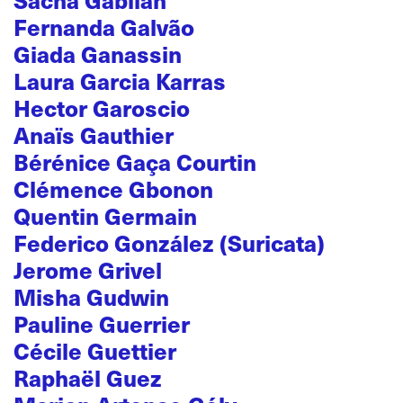
Fernanda Galvão
Giada Ganassin
Laura Garcia Karras
Hector Garoscio
Anaïs Gauthier
Bérénice Gaça Courtin
Clémence Gbonon
Quentin Germain
Federico González (Suricata)
Jerome Grivel
Misha Gudwin
Pauline Guerrier
Cécile Guettier
Raphaël Guez