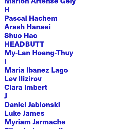
Marion Artense Gély
H
Pascal Hachem
Arash Hanaei
Shuo Hao
HEADBUTT
My-Lan Hoang-Thuy
I
Maria Ibanez Lago
Lev Ilizirov
Clara Imbert
J
Daniel Jablonski
Luke James
Myriam Jarmache