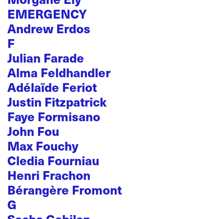
EMERGENCY
Andrew Erdos
F
Julian Farade
Alma Feldhandler
Adélaïde Feriot
Justin Fitzpatrick
Faye Formisano
John Fou
Max Fouchy
Cledia Fourniau
Henri Frachon
Bérangère Fromont
G
Sacha Gabilan