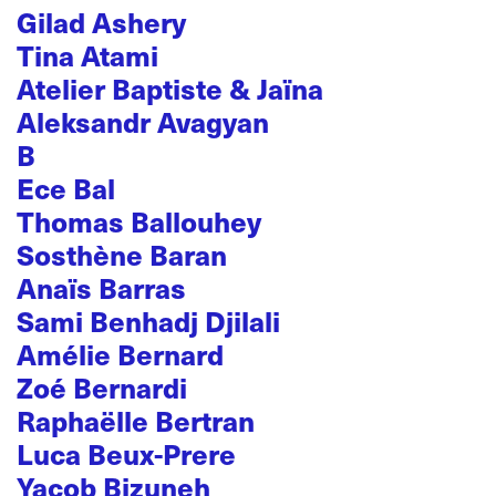
Gilad Ashery
Tina Atami
Atelier Baptiste & Jaïna
Aleksandr Avagyan
B
Ece Bal
Thomas Ballouhey
Sosthène Baran
Anaïs Barras
Sami Benhadj Djilali
Amélie Bernard
Zoé Bernardi
Raphaëlle Bertran
Luca Beux-Prere
Yacob Bizuneh