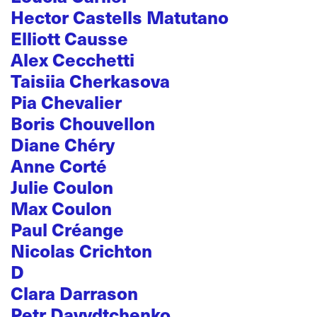
Hector Castells Matutano
Elliott Causse
Alex Cecchetti
Taisiia Cherkasova
Pia Chevalier
Boris Chouvellon
Diane Chéry
Anne Corté
Julie Coulon
Max Coulon
Paul Créange
Nicolas Crichton
D
Clara Darrason
Petr Davydtchenko