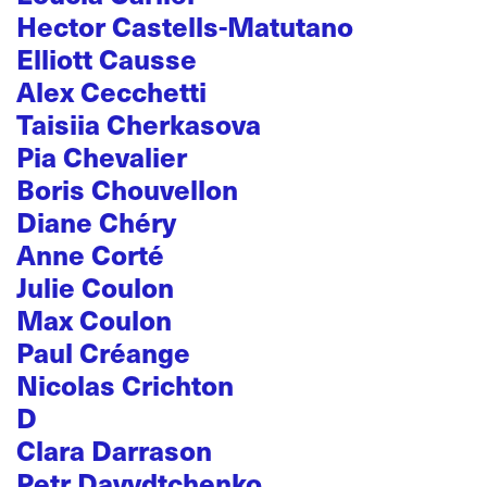
Hector Castells-Matutano
Elliott Causse
Alex Cecchetti
Taisiia Cherkasova
Pia Chevalier
Boris Chouvellon
Diane Chéry
Anne Corté
Julie Coulon
Max Coulon
Paul Créange
Nicolas Crichton
D
Clara Darrason
Petr Davydtchenko