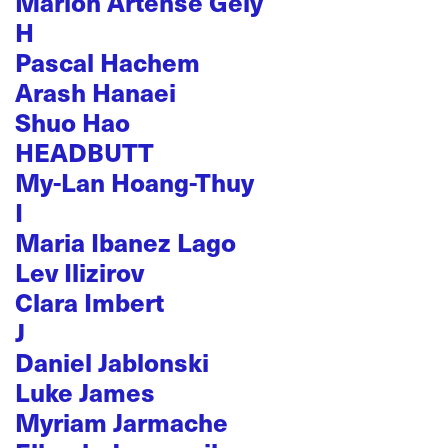
Marion Artense Gely
H
Pascal Hachem
Arash Hanaei
Shuo Hao
HEADBUTT
My-Lan Hoang-Thuy
I
Maria Ibanez Lago
Lev Ilizirov
Clara Imbert
J
Daniel Jablonski
Luke James
Myriam Jarmache