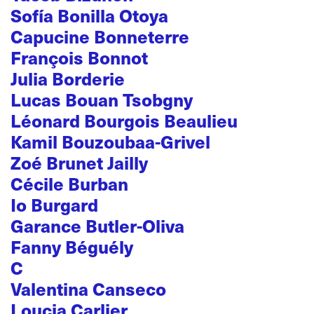
Sofía Bonilla Otoya
Capucine Bonneterre
François Bonnot
Julia Borderie
Lucas Bouan Tsobgny
Léonard Bourgois Beaulieu
Kamil Bouzoubaa-Grivel
Zoé Brunet Jailly
Cécile Burban
Io Burgard
Garance Butler-Oliva
Fanny Béguély
C
Valentina Canseco
Loucia Carlier