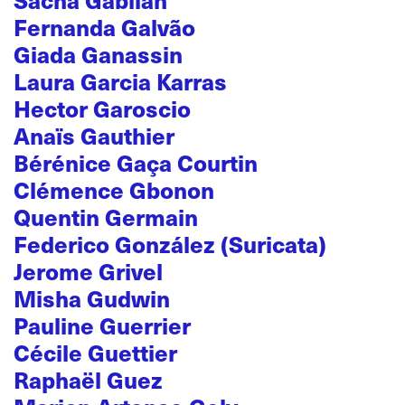
Fernanda Galvão
Giada Ganassin
Laura Garcia Karras
Hector Garoscio
Anaïs Gauthier
Bérénice Gaça Courtin
Clémence Gbonon
Quentin Germain
Federico González (Suricata)
Jerome Grivel
Misha Gudwin
Pauline Guerrier
Cécile Guettier
Raphaël Guez