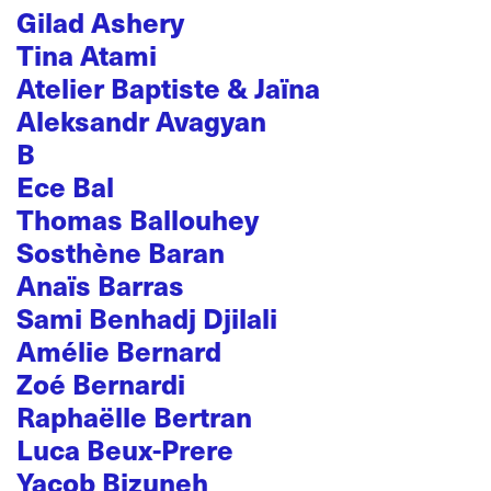
Gilad Ashery
Tina Atami
Atelier Baptiste & Jaïna
Aleksandr Avagyan
B
Ece Bal
Thomas Ballouhey
Sosthène Baran
Anaïs Barras
Sami Benhadj Djilali
Amélie Bernard
Zoé Bernardi
Raphaëlle Bertran
Luca Beux-Prere
Yacob Bizuneh