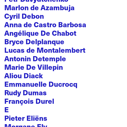
Marlon de Azambuja
Cyril Debon
Anna de Castro Barbosa
Angélique De Chabot
Bryce Delplanque
Lucas de Montalembert
Antonin Detemple
Marie De Villepin
Aliou Diack
Emmanuelle Ducrocq
Rudy Dumas
François Durel
E
Pieter Eliëns
Morgane Ely