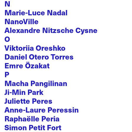
N
Marie-Luce Nadal
NanoVille
Alexandre Nitzsche Cysne
O
Viktoriia Oreshko
Daniel Otero Torres
Emre Özakat
P
Macha Pangilinan
Ji-Min Park
Juliette Peres
Anne-Laure Peressin
Raphaëlle Peria
Simon Petit Fort