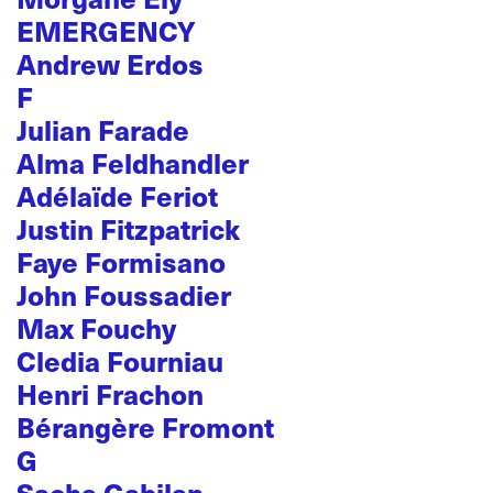
EMERGENCY
Andrew Erdos
F
Julian Farade
Alma Feldhandler
Adélaïde Feriot
Justin Fitzpatrick
Faye Formisano
John Foussadier
Max Fouchy
Cledia Fourniau
Henri Frachon
Bérangère Fromont
G
Sacha Gabilan