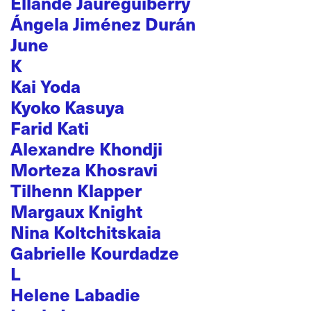
Ellande Jaureguiberry
Ángela Jiménez Durán
June
K
Kai Yoda
Kyoko Kasuya
Farid Kati
Alexandre Khondji
Morteza Khosravi
Tilhenn Klapper
Margaux Knight
Nina Koltchitskaia
Gabrielle Kourdadze
L
Helene Labadie