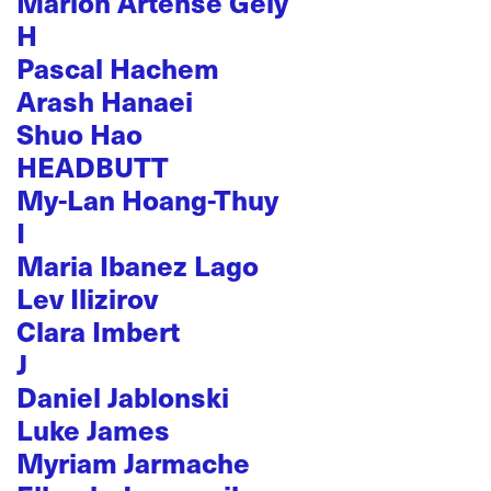
Marion Artense Gély
H
Pascal Hachem
Arash Hanaei
Shuo Hao
HEADBUTT
My-Lan Hoang-Thuy
I
Maria Ibanez Lago
Lev Ilizirov
Clara Imbert
J
Daniel Jablonski
Luke James
Myriam Jarmache