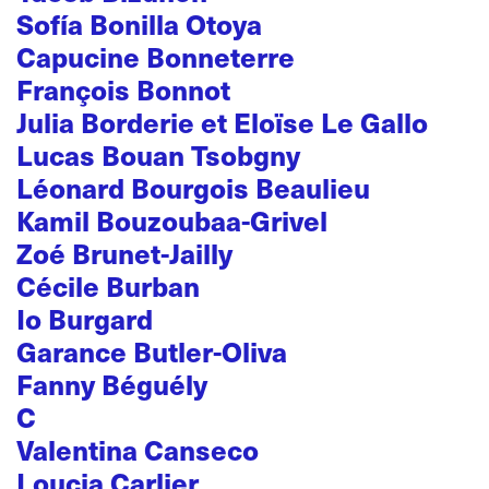
Sofía Bonilla Otoya
Capucine Bonneterre
François Bonnot
Julia Borderie et Eloïse Le Gallo
Lucas Bouan Tsobgny
Léonard Bourgois Beaulieu
Kamil Bouzoubaa-Grivel
Zoé Brunet-Jailly
Cécile Burban
Io Burgard
Garance Butler-Oliva
Fanny Béguély
C
Valentina Canseco
Loucia Carlier