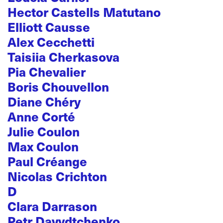
Hector Castells Matutano
Elliott Causse
Alex Cecchetti
Taisiia Cherkasova
Pia Chevalier
Boris Chouvellon
Diane Chéry
Anne Corté
Julie Coulon
Max Coulon
Paul Créange
Nicolas Crichton
D
Clara Darrason
Petr Davydtchenko