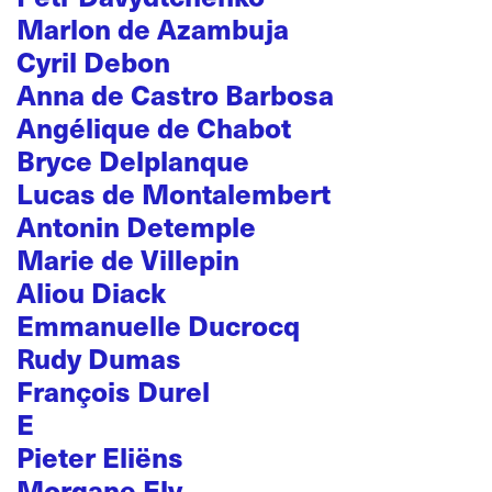
Marlon de Azambuja
Cyril Debon
Anna de Castro Barbosa
Angélique de Chabot
Bryce Delplanque
Lucas de Montalembert
Antonin Detemple
Marie de Villepin
Aliou Diack
Emmanuelle Ducrocq
Rudy Dumas
François Durel
E
Pieter Eliëns
Morgane Ely