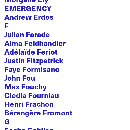
EMERGENCY
Andrew Erdos
F
Julian Farade
Alma Feldhandler
Adélaïde Feriot
Justin Fitzpatrick
Faye Formisano
John Fou
Max Fouchy
Cledia Fourniau
Henri Frachon
Bérangère Fromont
G
Sacha Gabilan