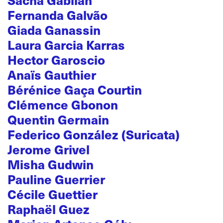
Fernanda Galvão
Giada Ganassin
Laura Garcia Karras
Hector Garoscio
Anaïs Gauthier
Bérénice Gaça Courtin
Clémence Gbonon
Quentin Germain
Federico González (Suricata)
Jerome Grivel
Misha Gudwin
Pauline Guerrier
Cécile Guettier
Raphaël Guez