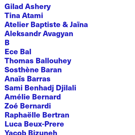
Gilad Ashery
Tina Atami
Atelier Baptiste & Jaïna
Aleksandr Avagyan
B
Ece Bal
Thomas Ballouhey
Sosthène Baran
Anaïs Barras
Sami Benhadj Djilali
Amélie Bernard
Zoé Bernardi
Raphaëlle Bertran
Luca Beux-Prere
Yacob Bizuneh