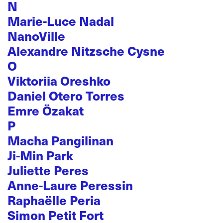
N
Marie-Luce Nadal
NanoVille
Alexandre Nitzsche Cysne
O
Viktoriia Oreshko
Daniel Otero Torres
Emre Özakat
P
Macha Pangilinan
Ji-Min Park
Juliette Peres
Anne-Laure Peressin
Raphaëlle Peria
Simon Petit Fort