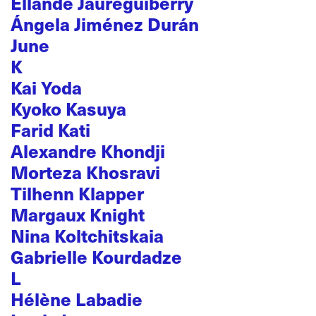
Ellande Jaureguiberry
Ángela Jiménez Durán
June
K
Kai Yoda
Kyoko Kasuya
Farid Kati
Alexandre Khondji
Morteza Khosravi
Tilhenn Klapper
Margaux Knight
Nina Koltchitskaia
Gabrielle Kourdadze
L
Hélène Labadie