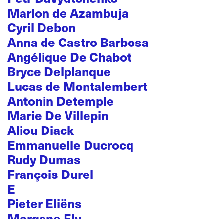
Marlon de Azambuja
Cyril Debon
Anna de Castro Barbosa
Angélique De Chabot
Bryce Delplanque
Lucas de Montalembert
Antonin Detemple
Marie De Villepin
Aliou Diack
Emmanuelle Ducrocq
Rudy Dumas
François Durel
E
Pieter Eliëns
Morgane Ely