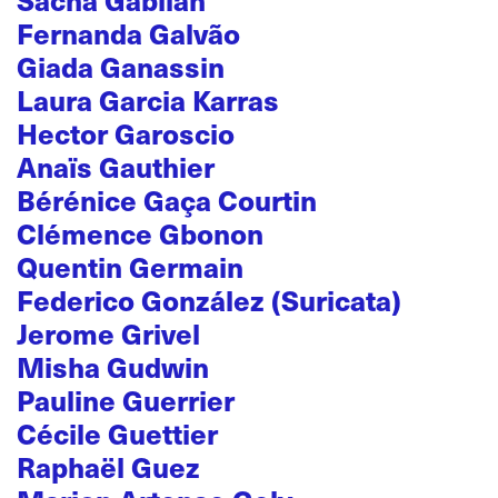
Fernanda Galvão
Giada Ganassin
Laura Garcia Karras
Hector Garoscio
Anaïs Gauthier
Bérénice Gaça Courtin
Clémence Gbonon
Quentin Germain
Federico González (Suricata)
Jerome Grivel
Misha Gudwin
Pauline Guerrier
Cécile Guettier
Raphaël Guez