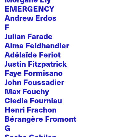
EMERGENCY
Andrew Erdos
F
Julian Farade
Alma Feldhandler
Adélaïde Feriot
Justin Fitzpatrick
Faye Formisano
John Foussadier
Max Fouchy
Cledia Fourniau
Henri Frachon
Bérangère Fromont
G
Sacha Gabilan