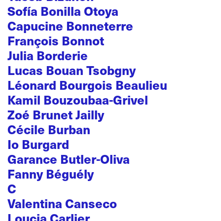
Sofía Bonilla Otoya
Capucine Bonneterre
François Bonnot
Julia Borderie
Lucas Bouan Tsobgny
Léonard Bourgois Beaulieu
Kamil Bouzoubaa-Grivel
Zoé Brunet Jailly
Cécile Burban
Io Burgard
Garance Butler-Oliva
Fanny Béguély
C
Valentina Canseco
Loucia Carlier