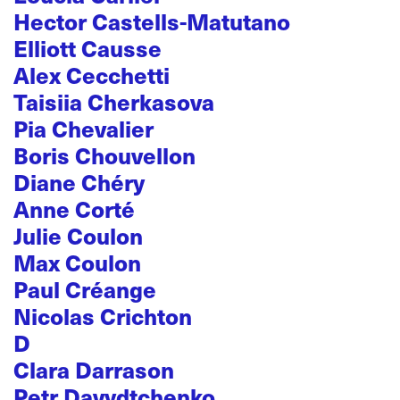
Hector Castells-Matutano
Elliott Causse
Alex Cecchetti
Taisiia Cherkasova
Pia Chevalier
Boris Chouvellon
Diane Chéry
Anne Corté
Julie Coulon
Max Coulon
Paul Créange
Nicolas Crichton
D
Clara Darrason
Petr Davydtchenko