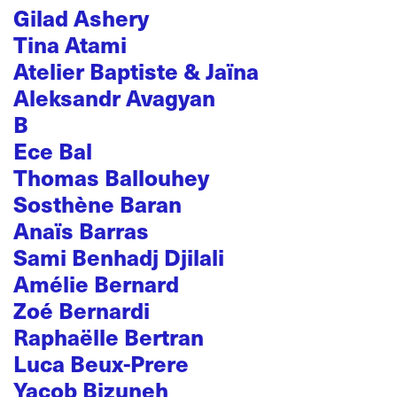
Gilad Ashery
Tina Atami
Atelier Baptiste & Jaïna
Aleksandr Avagyan
B
Ece Bal
Thomas Ballouhey
Sosthène Baran
Anaïs Barras
Sami Benhadj Djilali
Amélie Bernard
Zoé Bernardi
Raphaëlle Bertran
Luca Beux-Prere
Yacob Bizuneh