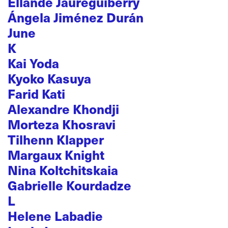
Ellande Jaureguiberry
Ángela Jiménez Durán
June
K
Kai Yoda
Kyoko Kasuya
Farid Kati
Alexandre Khondji
Morteza Khosravi
Tilhenn Klapper
Margaux Knight
Nina Koltchitskaia
Gabrielle Kourdadze
L
Helene Labadie