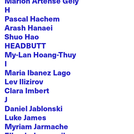
Marion Artense Gely
H
Pascal Hachem
Arash Hanaei
Shuo Hao
HEADBUTT
My-Lan Hoang-Thuy
I
Maria Ibanez Lago
Lev Ilizirov
Clara Imbert
J
Daniel Jablonski
Luke James
Myriam Jarmache