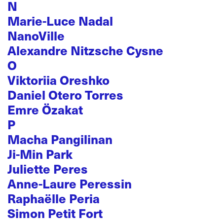
N
Marie-Luce Nadal
NanoVille
Alexandre Nitzsche Cysne
O
Viktoriia Oreshko
Daniel Otero Torres
Emre Özakat
P
Macha Pangilinan
Ji-Min Park
Juliette Peres
Anne-Laure Peressin
Raphaëlle Peria
Simon Petit Fort