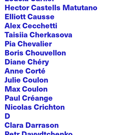
Hector Castells Matutano
Elliott Causse
Alex Cecchetti
Taisiia Cherkasova
Pia Chevalier
Boris Chouvellon
Diane Chéry
Anne Corté
Julie Coulon
Max Coulon
Paul Créange
Nicolas Crichton
D
Clara Darrason
Petr Davydtchenko