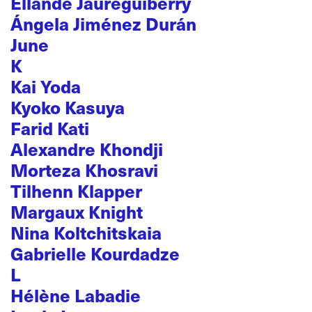
Ellande Jaureguiberry
Ángela Jiménez Durán
June
K
Kai Yoda
Kyoko Kasuya
Farid Kati
Alexandre Khondji
Morteza Khosravi
Tilhenn Klapper
Margaux Knight
Nina Koltchitskaia
Gabrielle Kourdadze
L
Hélène Labadie