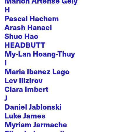
Marion Artense Gély
H
Pascal Hachem
Arash Hanaei
Shuo Hao
HEADBUTT
My-Lan Hoang-Thuy
I
Maria Ibanez Lago
Lev Ilizirov
Clara Imbert
J
Daniel Jablonski
Luke James
Myriam Jarmache