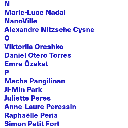
N
Marie-Luce Nadal
NanoVille
Alexandre Nitzsche Cysne
O
Viktoriia Oreshko
Daniel Otero Torres
Emre Özakat
P
Macha Pangilinan
Ji-Min Park
Juliette Peres
Anne-Laure Peressin
Raphaëlle Peria
Simon Petit Fort