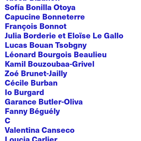
Sofía Bonilla Otoya
Capucine Bonneterre
François Bonnot
Julia Borderie et Eloïse Le Gallo
Lucas Bouan Tsobgny
Léonard Bourgois Beaulieu
Kamil Bouzoubaa-Grivel
Zoé Brunet-Jailly
Cécile Burban
Io Burgard
Garance Butler-Oliva
Fanny Béguély
C
Valentina Canseco
Loucia Carlier