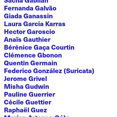
Fernanda Galvão
Giada Ganassin
Laura Garcia Karras
Hector Garoscio
Anaïs Gauthier
Bérénice Gaça Courtin
Clémence Gbonon
Quentin Germain
Federico González (Suricata)
Jerome Grivel
Misha Gudwin
Pauline Guerrier
Cécile Guettier
Raphaël Guez