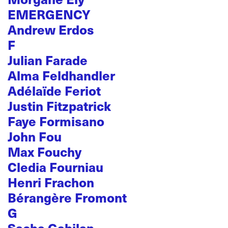
EMERGENCY
Andrew Erdos
F
Julian Farade
Alma Feldhandler
Adélaïde Feriot
Justin Fitzpatrick
Faye Formisano
John Fou
Max Fouchy
Cledia Fourniau
Henri Frachon
Bérangère Fromont
G
Sacha Gabilan