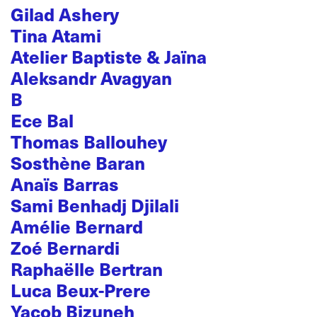
Gilad Ashery
Tina Atami
Atelier Baptiste & Jaïna
Aleksandr Avagyan
B
Ece Bal
Thomas Ballouhey
Sosthène Baran
Anaïs Barras
Sami Benhadj Djilali
Amélie Bernard
Zoé Bernardi
Raphaëlle Bertran
Luca Beux-Prere
Yacob Bizuneh