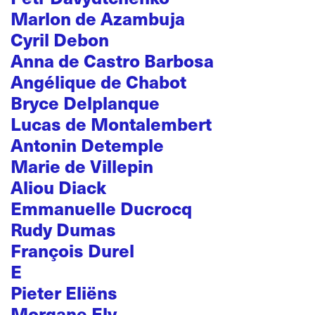
Marlon de Azambuja
Cyril Debon
Anna de Castro Barbosa
Angélique de Chabot
Bryce Delplanque
Lucas de Montalembert
Antonin Detemple
Marie de Villepin
Aliou Diack
Emmanuelle Ducrocq
Rudy Dumas
François Durel
E
Pieter Eliëns
Morgane Ely