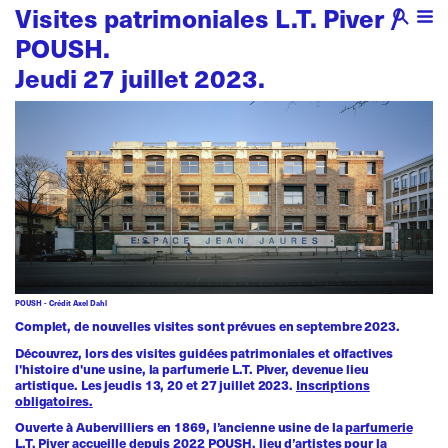
Visites patrimoniales L.T. Piver /
POUSH.
Jeudi 27 juillet 2023.
POUSH - Crédit Axel Dahl
Complet, de nouvelles visites sont prévues en septembre 2023.
Découvrez, lors des
visites guidées patrimoniales et olfactives
l'histoire d'une usine, la parfumerie L.T. Piver, devenue lieu
artistique. Les jeudis 13, 20 et 27 juillet 2023.
Inscriptions
obligatoires
.
Ouverte à Aubervilliers en 1869, l’ancienne usine de la
parfumerie
L.T. Piver
accueille depuis 2022 POUSH, lieu d’artistes pour la