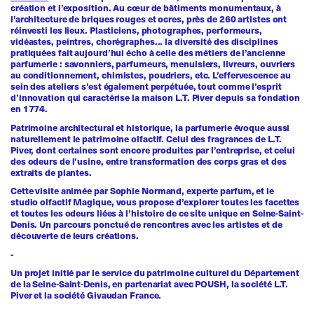
création et l’exposition. Au cœur de bâtiments monumentaux, à
l’architecture de briques rouges et ocres, près de 260 artistes ont
réinvesti les lieux. Plasticiens, photographes, performeurs,
vidéastes, peintres, chorégraphes... la diversité des disciplines
pratiquées fait aujourd’hui écho à celle des métiers de l’ancienne
parfumerie : savonniers, parfumeurs, menuisiers, livreurs, ouvriers
au conditionnement, chimistes, poudriers, etc. L’effervescence au
sein des ateliers s’est également perpétuée, tout comme l’esprit
d’innovation qui caractérise la maison L.T. Piver depuis sa fondation
en 1774.
Patrimoine architectural et historique, la parfumerie évoque aussi
naturellement le patrimoine olfactif. Celui des fragrances de L.T.
Piver, dont certaines sont encore produites par l’entreprise, et celui
des odeurs de l’usine, entre transformation des corps gras et des
extraits de plantes.
Cette visite animée par
Sophie Normand
, experte parfum, et le
studio olfactif Magique
, vous propose d’explorer toutes les facettes
et toutes les odeurs liées à l’histoire de ce site unique en Seine-Saint-
Denis.
Un parcours ponctué de rencontres avec les artistes et de
découverte de leurs créations.
-
Un projet initié par le service du patrimoine culturel du Département
de la Seine-Saint-Denis, en partenariat avec POUSH, la société L.T.
Piver et la société Givaudan France.