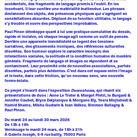
accidentels, des fragments de langage promis à l’oubli. En les
inscrivant, il leur confère une matérialité inattendue. Les phrases
deviennent des objets, des présences physiques qui s’agrègent en
constellations absurdes. Déplacé de sa fonction utilitaire, le langage
s’y trouble et ouvre des perspectives improbables.
Paul Pinon développe quant à lui une pratique cumulative du dessin,
rapide et incisive, où chaque image agit comme un outil de pensée.
Derrière une apparente immédiateté se logent des tensions
narratives, des glissements ironiques, des références culturelles
discrètes. Son humour explore le caractère incongru des
interactions sociales, la solitude et la condition humaine de manière
générale. Fragments de langage et images se répondent et se
contaminent. Leur proximité crée de nouvelles associations, parfois
discrètes, parfois plus évidentes. C’est dans cet espace entre l’image
et le texte, dans cette friction, qu’un nouveau sens, une nouvelle
forme éclate.
Ce projet s'inscrit dans l'exposition
Duwoshows
, qui réunit six
présentations de duos : Anne Le Troter & Margot Pietri, Io Burgard &
Jennifer Caubet, Bryce Delplanque & Morgane Ely, Yosra Mojtahedi &
Hamid Shams, Misha Gudwin & Ivan Volkov, Simmon Ballagny &
Paul Pinon.
Du mardi 24 au lundi 30 mars 2026
De 13h à 19h
Vernissage le mardi 24 mars, de 18h à 21h
À Galerie Joseph, 5-9 rue bailly, 75003 Paris