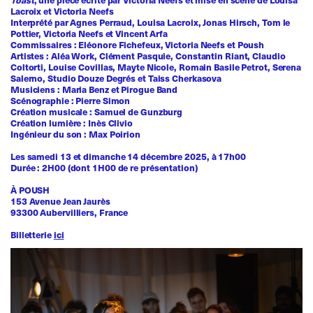
Lacroix et Victoria Neefs
Interprété par Agnes Perraud, Louisa Lacroix, Jonas Hirsch, Tom le
Pottier, Victoria Neefs et Vincent Arfa
Commissaires : Eléonore Fichefeux, Victoria Neefs et Poush
Artistes : Aléa Work, Clément Pasquie, Constantin Riant, Claudio
Coltorti, Louise Covillas, Mayte Nicole, Romain Basile Petrot, Serena
Salerno, Studio Douze Degrés et Taiss Cherkasova
Musiciens : Maria Benz et Pirogue Band
Scénographie : Pierre Simon
Création musicale : Samuel de Gunzburg
Création lumière : Inès Clivio
Ingénieur du son : Max Poirion
Les samedi 13 et dimanche 14 décembre 2025, à 17h00
Durée : 2H00 (dont 1H00 de re présentation)
À POUSH
153 Avenue Jean Jaurès
93300 Aubervilliers, France
Billetterie
ici