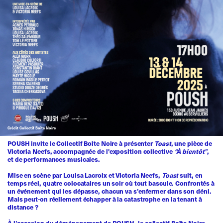
Crédit Collectif Boîte Noire
POUSH invite le Collectif Boîte Noire à présenter
Toast
, une pièce de
Victoria Neefs, accompagnée de l'exposition collective
“À bientôt”
,
et de performances musicales.
Mise en scène par Louisa Lacroix et Victoria Neefs,
Toast
suit, en
temps réel, quatre colocataires un soir où tout bascule. Confrontés à
un événement qui les dépasse, chacun va s’enfermer dans son déni.
Mais peut-on réellement échapper à la catastrophe en la tenant à
distance ?
À l’occasion du déménagement de POUSH, le collectif Boîte Noire