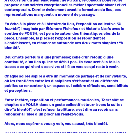
propose deux soirées exceptionnelles mêlant spectacle vivant et art
contemporain. Dernier événement avant la fermeture du lieu, ces
représentations marquent un moment de passage.
En écho à la pièce et à l’histoire du lieu, l’exposition collective
“À
bientôt”
, imaginée par Éléonore Fichefeux et Victoria Neefs avec le
soutien de POUSH, est pensée autour des thématiques clés de la
pièce. Ensemble, la pièce et l’exposition se répondent et
s’enrichissent, en résonance autour de ces deux mots simples : “à
bientôt”.
Deux mots porteurs d’une promesse; celle d’un retour, d’une
continuité, d’un lien qui ne se défait pas. Ils évoquent à la fois la
trace de ce qui vient de se vivre et l’élan vers ce qui reste à venir.
Chaque soirée aspire à être un moment de partage et de convivialité,
où les frontières entre les disciplines s’effacent et où différents
publics se rencontrent; un espace qui célèbre réflexions, sensibilités
et perceptions.
Entre théâtre, exposition et performances musicales,
Toast
clôt ce
chapitre de POUSH dans un geste collectif et tourné vers la suite :
dire “à bientôt”, c’est refuser la clôture, c’est dire au revoir sans
renoncer à l’idée d’un prochain rendez-vous.
Alors, nous espérons vous y voir, vous aussi, très bientôt.
Toast
, une pièce écrite par Victoria Neefs et mise en scène de Louisa