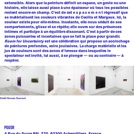
extensible. Alors que la peinture définit un espace, un geste ou une
histoire, elle laisse aussi place à une épaisseur où tous les possibles
restent encore en champ. C’est de cet e s p a c e m e n t régressif que
se matérialisent les couleurs vibrantes de Cecilia et Margaux. Ici, la
couleur existe pour elle-même. Insolante, elle nous séduit de ses
comportements, glisse et se répète; elle ouvre sur des présences
intimes et participe à un équilibre dissonant. C’est à partir de ces
zones puissantes et incertaines que se fait la place pour grandir.
Room for Uncertainty
est une célébration qui propose un accrochage
de peintures profondes, voire jouissives. La charge matérielle et les
jus de couleurs sont des zones d’ivresse dans lesquelles le
spectateur est invité, lui aussi, à se plonger — ou au contraire — à
respirer.
Crédit Romain Darnaud
4 Rue du Sucre Bât. 270, 93300 Aubervilliers, France