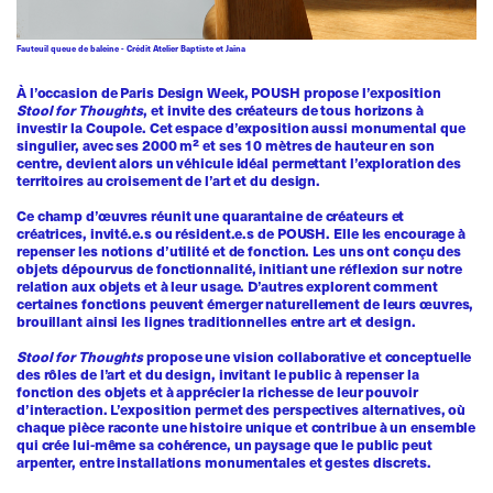
Fauteuil queue de baleine - Crédit Atelier Baptiste et Jaina
À l’occasion de Paris Design Week, POUSH propose l’exposition
Stool for Thoughts
, et invite des créateurs de tous horizons à
investir la Coupole. Cet espace d’exposition aussi monumental que
singulier, avec ses 2000 m² et ses 10 mètres de hauteur en son
centre, devient alors un véhicule idéal permettant l’exploration des
territoires au croisement de l’art et du design.
Ce champ d’œuvres réunit une quarantaine de créateurs et
créatrices, invité.e.s ou résident.e.s de POUSH. Elle les encourage à
repenser les notions d’utilité et de fonction. Les uns ont conçu des
objets dépourvus de fonctionnalité, initiant une réflexion sur notre
relation aux objets et à leur usage. D’autres explorent comment
certaines fonctions peuvent émerger naturellement de leurs œuvres,
brouillant ainsi les lignes traditionnelles entre art et design.
Stool for Thoughts
propose une vision collaborative et conceptuelle
des rôles de l’art et du design, invitant le public à repenser la
fonction des objets et à apprécier la richesse de leur pouvoir
d’interaction. L’exposition permet des perspectives alternatives, où
chaque pièce raconte une histoire unique et contribue à un ensemble
qui crée lui-même sa cohérence, un paysage que le public peut
arpenter, entre installations monumentales et gestes discrets.