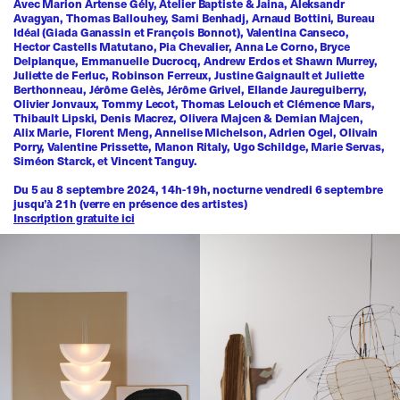
Avec Marion Artense Gély, Atelier Baptiste & Jaina, Aleksandr
Avagyan, Thomas Ballouhey, Sami Benhadj, Arnaud Bottini, Bureau
Idéal (Giada Ganassin et François Bonnot), Valentina Canseco,
Hector Castells Matutano, Pia Chevalier, Anna Le Corno, Bryce
Delplanque, Emmanuelle Ducrocq, Andrew Erdos et Shawn Murrey,
Juliette de Ferluc, Robinson Ferreux, Justine Gaignault et Juliette
Berthonneau, Jérôme Gelès, Jérôme Grivel, Ellande Jaureguiberry,
Olivier Jonvaux, Tommy Lecot, Thomas Lelouch et Clémence Mars,
Thibault Lipski, Denis Macrez, Olivera Majcen & Demian Majcen,
Alix Marie, Florent Meng, Annelise Michelson, Adrien Ogel, Olivain
Porry, Valentine Prissette, Manon Ritaly, Ugo Schildge, Marie Servas,
Siméon Starck, et Vincent Tanguy.
Du 5 au 8 septembre 2024, 14h-19h, nocturne vendredi 6 septembre
jusqu’à 21h (verre en présence des artistes)
Inscription gratuite ici