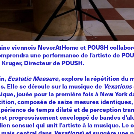
urbaine viennois NeverAtHome et POUSH collabore
omprendra une performance de l'artiste de POUS
 Kruger, Directeur de POUSH.
in,
Ecstatic Measure
, explore la répétition d
s. Elle se déroule sur la musique de
Vexations
sique, jouée pour la première fois à New York 
artition, composée de seize mesures identiques,
périence de temps dilaté et de perception tran
ir, est progressivement enveloppé de bandes d'
lien sensuel qui unit l'artiste à la musique. Le
 mais central dans
Vexations
) et suggère une p