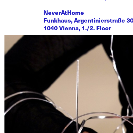
NeverAtHome
Funkhaus, Argentinierstraße 3
1040 Vienna, 1./2. Floor