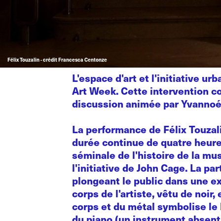
Félix Touzalin - crédit Francesca Centonze
L'espace d'art et l'initiative 
Art Week. Cette intervention c
discussion animée par Yvannoé
La performance de Félix Touzal
durée continue de quatre heure
séminale de l'histoire de la mu
l'initiative de John Cage. La p
plongeant le public dans une ex
corps de l'artiste, vêtu de no
corps et du métal symbolise le 
du piano (un instrument absent