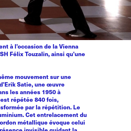
nt à l'occasion de la Vienna
H Félix Touzalin, ainsi qu'une
u même mouvement sur une
d'Erik Satie, une œuvre
dans les années 1950 à
 est répétée 840 fois,
sformée par la répétition. Le
aluminium. Cet entrelacement du
 cordon métallique évoque celui
résence invisible guidant la