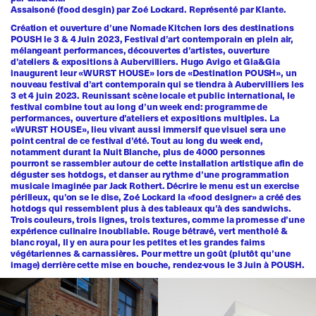
Assaisoné (food desgin) par Zoé Lockard. Représenté par
Klante
.
Création et ouverture d’une Nomade Kitchen lors des destinations
POUSH le 3 & 4 Juin 2023, Festival d’art contemporain en plein air,
mélangeant performances, découvertes d’artistes, ouverture
d’ateliers & expositions à Aubervilliers. Hugo Avigo et Gia&Gia
inaugurent leur «WURST HOUSE» lors de «Destination POUSH», un
nouveau festival d’art contemporain qui se tiendra à Aubervilliers les
3 et 4 juin 2023. Reunissant scène locale et public international, le
festival combine tout au long d’un week end: programme de
performances, ouverture d’ateliers et expositions multiples. La
«WURST HOUSE», lieu vivant aussi immersif que visuel sera une
point central de ce festival d’été. Tout au long du week end,
notamment durant la Nuit Blanche, plus de 4000 personnes
pourront se rassembler autour de cette installation artistique afin de
déguster ses hotdogs, et danser au rythme d’une programmation
musicale imaginée par Jack Rothert. Décrire le menu est un exercise
périlleux, qu’on se le dise, Zoé Lockard la «food designer» a créé des
hotdogs qui ressemblent plus à des tableaux qu’à des sandwichs.
Trois couleurs, trois lignes, trois textures, comme la promesse d’une
expérience culinaire inoubliable. Rouge bétravé, vert mentholé &
blanc royal, Il y en aura pour les petites et les grandes faims
végétariennes & carnassières. Pour mettre un goût (plutôt qu’une
image) derrière cette mise en bouche, rendez-vous le 3 Juin à POUSH.