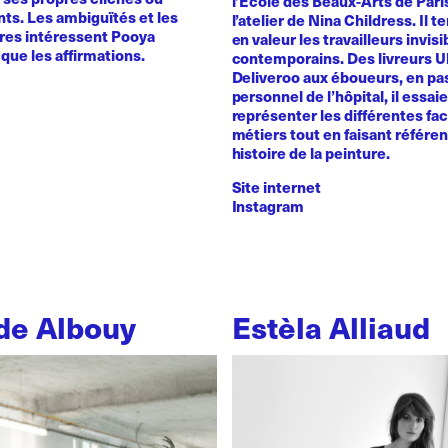
l’Ecole des Beaux-Arts de Pari
ts. Les ambiguïtés et les
l’atelier de Nina Childress. Il 
ires intéressent Pooya
en valeur les travailleurs invisi
que les affirmations.
contemporains. Des livreurs 
Deliveroo aux éboueurs, en pas
personnel de l’hôpital, il essai
représenter les différentes fa
métiers tout en faisant référe
histoire de la peinture.
Site internet
Instagram
de Albouy
Estèla Alliaud