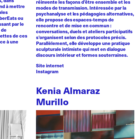
s, dans
réinvente les façons d’être ensemble et les
tend à mettre
modes de transmission. Intéressée par la
bles
psychanalyse et les pédagogies alternatives,
UberEats ou
elle propose des espaces-temps de
sant par le
rencontre et de mise en commun :
e de
conversations, duels et ateliers participatifs
cettes de ces
s’organisent selon des protocoles précis.
nce à une
Parallèlement, elle développe une pratique
sculpturale intimiste qui met en dialogue
discours intérieur et formes souterraines.
Site internet
Instagram
Kenia Almaraz
Murillo