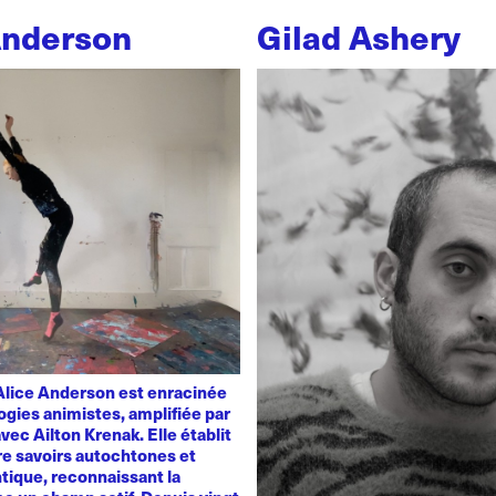
Anderson
Gilad Ashery
'Alice Anderson est enracinée
ogies animistes, amplifiée par
vec Ailton Krenak. Elle établit
re savoirs autochtones et
tique, reconnaissant la