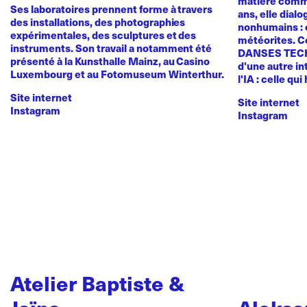
matière comme
Ses laboratoires prennent forme à travers
ans, elle dial
des installations, des photographies
nonhumains : o
expérimentales, des sculptures et des
météorites. C
instruments. Son travail a notamment été
DANSES TEC
présenté à la Kunsthalle Mainz, au Casino
d'une autre in
Luxembourg et au Fotomuseum Winterthur.
l'IA : celle qui
Site internet
Site internet
Instagram
Instagram
Atelier Baptiste &