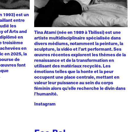
n 1993) est un
aillant entre
udié les
y of Arts and
Tina Atami (née en 1989 à Tbilissi) est une
t diplômé en
artiste multidisciplinaire spécialisée dans
de troisième
divers médiums, notamment la peinture, la
, achevées en
sculpture, la vidéo et l'art performant. Ses
vic en 2025, la
œuvres récentes explorent les thèmes de la
 bourse de
renaissance et de la transformation en
s œuvres font
utilisant des matériaux recyclés. Les
anque
émotions telles que la honte et la peur
.
occupent une place centrale, mettant en
valeur leur puissance au sein du corps
féminin alors qu'elle recherche le divin dans
l'humanité.
Instagram