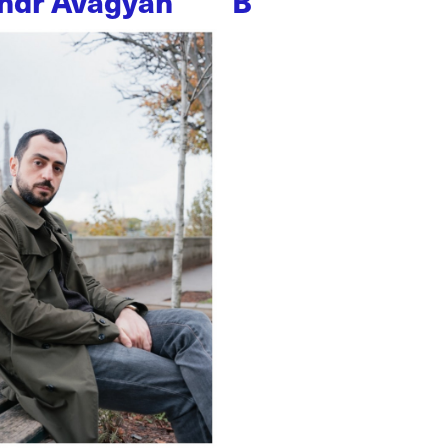
ndr Avagyan
B