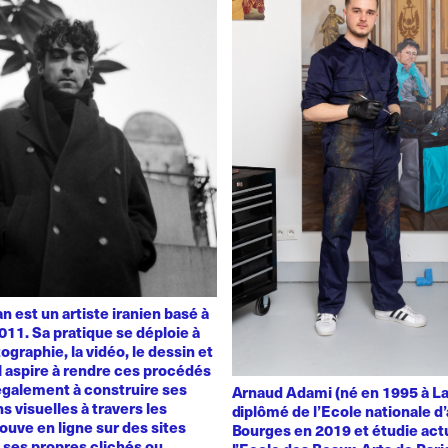
 est un artiste iranien basé à
011. Sa pratique se déploie à
ographie, la vidéo, le dessin et
 Il aspire à rendre ces procédés
également à construire ses
Arnaud Adami (né en 1995 à La
s visuelles à travers les
diplômé de l’Ecole nationale d’
rouve en ligne sur des sites
Bourges en 2019 et étudie act
t ses propres clichés ou