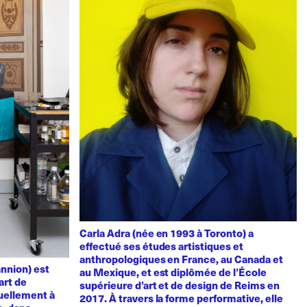
Carla Adra (née en 1993 à Toronto) a
effectué ses études artistiques et
anthropologiques en France, au Canada et
nnion) est
au Mexique, et est diplômée de l’École
art de
supérieure d’art et de design de Reims en
uellement à
2017. À travers la forme performative, elle