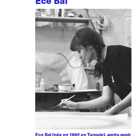
Ece Bal
Ece Bal (née en 1992 en Turquie), après avoir