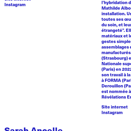
l’hybridation d
Instagram
Mathilde Albou
installation. 
toutes ses œuvr
du soin, et le
étrangeté”. El
matériaux et l
gestes simples
assemblages d
manufacturés
(Strasbourg) e
Nationale sup
(Paris) en 20
son travail à l
à FORMA (Paris
Derouillon (Pa
est nommée à 
Révélations E
Site internet
Instagram
Sarah Ancelle