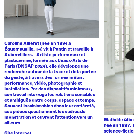
Caroline Ailleret (née en 1994 à
Équemauville, 14) vit à Pantin et travaille à
Aubervilliers. Artiste performeuse et
plasticienne, formée aux Beaux-Arts de
Paris (DNSAP 2024), elle développe une
recherche autour de la trace et de la portée
du geste, à travers des formes mêlant
performance, vidéo, photographie et
installation. Par des dispositifs minimaux,
son travail interroge les relations sensibles
et ambiguës entre corps, espace et temps.
Souvent insaisissables dans leur entièreté,
ses pièces questionnent les cadres de
monstration et ouvrent l’attention vers un
Mathilde Albou
ailleurs.
née en 1997. T
science-fictio
Site internet