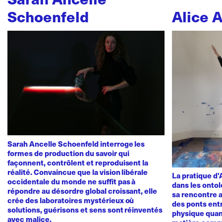
Schoenfeld
Alice 
Sarah Ancelle Schoenfeld interroge les
formes de production du savoir qui
façonnent, contrôlent et reproduisent la
réalité. Convaincue que la vision libérale
La pratique d
occidentale du monde ne suffit pas à
dans les ontol
répondre au désordre global croissant, elle
sa rencontre a
crée des laboratoires mystérieux où
des ponts ent
solutions, guérisons et sens sont réinventés
physique quan
avec malice.