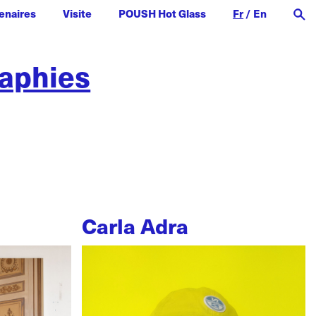
enaires
Visite
POUSH Hot Glass
Fr
/
En
raphies
Carla Adra