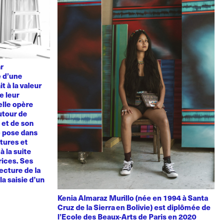
ar
e d’une
t à la valeur
e leur
elle opère
utour de
u et de son
e pose dans
tures et
à la suite
rices. Ses
ecture de la
la saisie d’un
Kenia Almaraz Murillo (née en 1994 à Santa
Cruz de la Sierra en Bolivie) est diplômée de
l’Ecole des Beaux-Arts de Paris en 2020