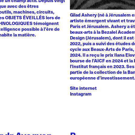
 un champ actif. Depuis vingt
ogue avec des êtres
utils, machines, circuits,
Gilad Ashery (né à Jérusalem e
es OBJETS ÉVEILLÉS lors de
artiste émergent vivant et trav
HNOLOGIQUES témoignent
Paris et Jérusalem. Ashery a ét
telligence possible à l'ère de
beaux-arts à la Bezalel Academ
 habite la matière.
Design (Jérusalem), dont il es
2022, puis a suivi des études 
cycle aux Beaux-Arts de Paris
2024. Il a reçu le prix Ilana Elo
bourse de l’AICF en 2024 et la
l’Institut français en 2023. Se
partie de la collection de la B
européenne d’investissement
Site internet
Instagram