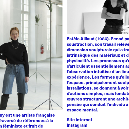
Estèla Alliaud (1986). Pensé p
soustraction, son travail relèv
dimension sculpturale qui a trai
intrinsèque des matériaux et d
physicalité. Les processus qu’
s’articulent essentiellement a
l’observation intuitive d’un lie
expérience. Les formes qu’ell
l’espace, principalement sculp
installations, se donnent à voir 
d’actions simples, mais fondat
œuvres structurent une archit
pensée qui conduit l’individu à 
espace mental.
y est une artiste française
Site internet
raversé de références à la
Instagram
n féministe et fruit de