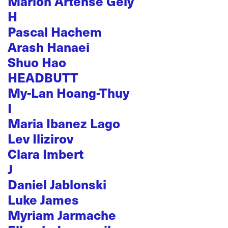
Marion Artense Gely
H
Pascal Hachem
Arash Hanaei
Shuo Hao
HEADBUTT
My-Lan Hoang-Thuy
I
Maria Ibanez Lago
Lev Ilizirov
Clara Imbert
J
Daniel Jablonski
Luke James
Myriam Jarmache