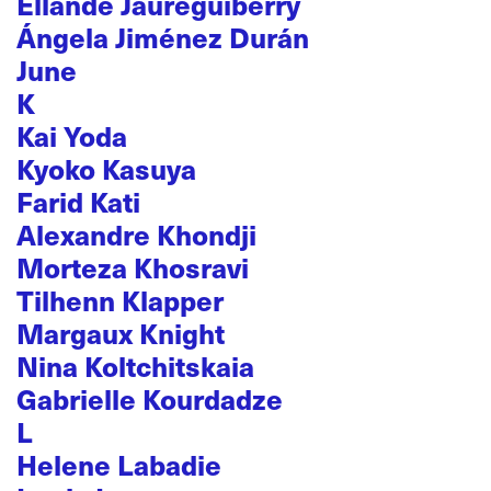
Ellande Jaureguiberry
Ángela Jiménez Durán
June
K
Kai Yoda
Kyoko Kasuya
Farid Kati
Alexandre Khondji
Morteza Khosravi
Tilhenn Klapper
Margaux Knight
Nina Koltchitskaia
Gabrielle Kourdadze
L
Helene Labadie