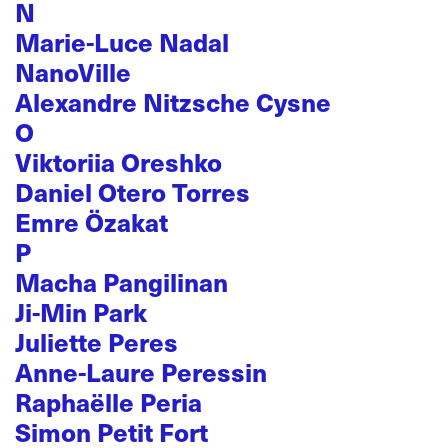
N
Marie-Luce Nadal
NanoVille
Alexandre Nitzsche Cysne
O
Viktoriia Oreshko
Daniel Otero Torres
Emre Özakat
P
Macha Pangilinan
Ji-Min Park
Juliette Peres
Anne-Laure Peressin
Raphaëlle Peria
Simon Petit Fort