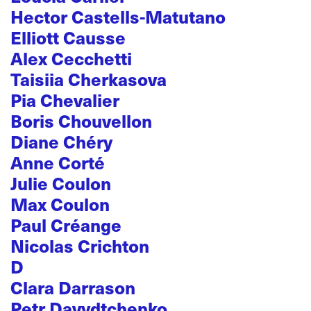
Hector Castells-Matutano
Elliott Causse
Alex Cecchetti
Taisiia Cherkasova
Pia Chevalier
Boris Chouvellon
Diane Chéry
Anne Corté
Julie Coulon
Max Coulon
Paul Créange
Nicolas Crichton
D
Clara Darrason
Petr Davydtchenko