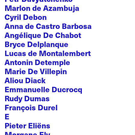
Marlon de Azambuja
Cyril Debon
Anna de Castro Barbosa
Angélique De Chabot
Bryce Delplanque
Lucas de Montalembert
Antonin Detemple
Marie De Villepin
Aliou Diack
Emmanuelle Ducrocq
Rudy Dumas
François Durel
E
Pieter Eliëns
Morgane Ely