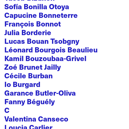
Sofía Bonilla Otoya
Capucine Bonneterre
François Bonnot
Julia Borderie
Lucas Bouan Tsobgny
Léonard Bourgois Beaulieu
Kamil Bouzoubaa-Grivel
Zoé Brunet Jailly
Cécile Burban
Io Burgard
Garance Butler-Oliva
Fanny Béguély
C
Valentina Canseco
Loucia Carlier