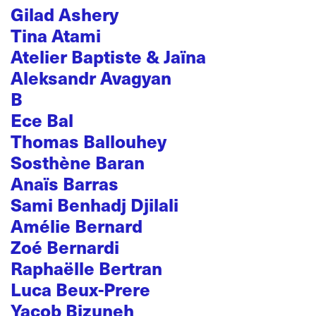
Gilad Ashery
Tina Atami
Atelier Baptiste & Jaïna
Aleksandr Avagyan
B
Ece Bal
Thomas Ballouhey
Sosthène Baran
Anaïs Barras
Sami Benhadj Djilali
Amélie Bernard
Zoé Bernardi
Raphaëlle Bertran
Luca Beux-Prere
Yacob Bizuneh