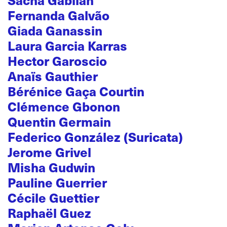
Sacha Gabilan
Fernanda Galvão
Giada Ganassin
Laura Garcia Karras
Hector Garoscio
Anaïs Gauthier
Bérénice Gaça Courtin
Clémence Gbonon
Quentin Germain
Federico González (Suricata)
Jerome Grivel
Misha Gudwin
Pauline Guerrier
Cécile Guettier
Raphaël Guez