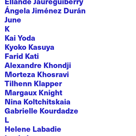
Ellande Jaureguiberry
Ángela Jiménez Durán
June
K
Kai Yoda
Kyoko Kasuya
Farid Kati
Alexandre Khondji
Morteza Khosravi
Tilhenn Klapper
Margaux Knight
Nina Koltchitskaia
Gabrielle Kourdadze
L
Helene Labadie