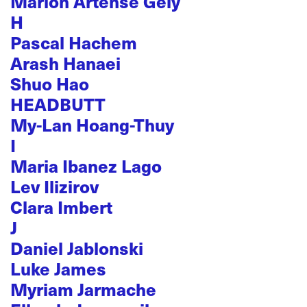
Marion Artense Gely
H
Pascal Hachem
Arash Hanaei
Shuo Hao
HEADBUTT
My-Lan Hoang-Thuy
I
Maria Ibanez Lago
Lev Ilizirov
Clara Imbert
J
Daniel Jablonski
Luke James
Myriam Jarmache