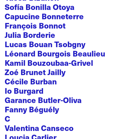
Sofía Bonilla Otoya
Capucine Bonneterre
François Bonnot
Julia Borderie
Lucas Bouan Tsobgny
Léonard Bourgois Beaulieu
Kamil Bouzoubaa-Grivel
Zoé Brunet Jailly
Cécile Burban
Io Burgard
Garance Butler-Oliva
Fanny Béguély
C
Valentina Canseco
Loucia Carlier