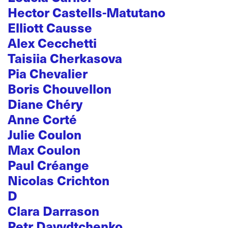
Hector Castells-Matutano
Elliott Causse
Alex Cecchetti
Taisiia Cherkasova
Pia Chevalier
Boris Chouvellon
Diane Chéry
Anne Corté
Julie Coulon
Max Coulon
Paul Créange
Nicolas Crichton
D
Clara Darrason
Petr Davydtchenko