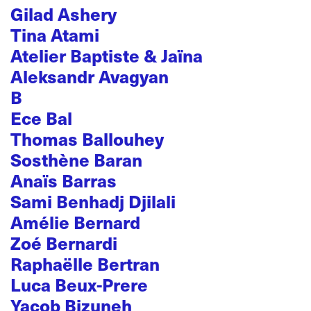
Gilad Ashery
Tina Atami
Atelier Baptiste & Jaïna
Aleksandr Avagyan
B
Ece Bal
Thomas Ballouhey
Sosthène Baran
Anaïs Barras
Sami Benhadj Djilali
Amélie Bernard
Zoé Bernardi
Raphaëlle Bertran
Luca Beux-Prere
Yacob Bizuneh