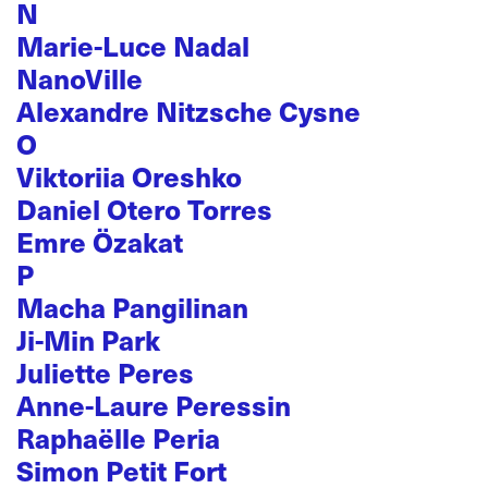
N
Marie-Luce Nadal
NanoVille
Alexandre Nitzsche Cysne
O
Viktoriia Oreshko
Daniel Otero Torres
Emre Özakat
P
Macha Pangilinan
Ji-Min Park
Juliette Peres
Anne-Laure Peressin
Raphaëlle Peria
Simon Petit Fort