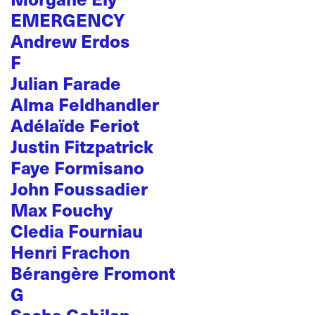
EMERGENCY
Andrew Erdos
F
Julian Farade
Alma Feldhandler
Adélaïde Feriot
Justin Fitzpatrick
Faye Formisano
John Foussadier
Max Fouchy
Cledia Fourniau
Henri Frachon
Bérangère Fromont
G
Sacha Gabilan