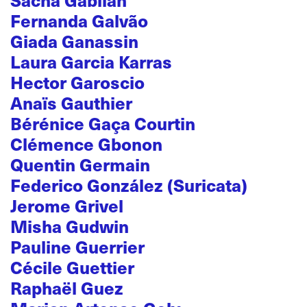
Fernanda Galvão
Giada Ganassin
Laura Garcia Karras
Hector Garoscio
Anaïs Gauthier
Bérénice Gaça Courtin
Clémence Gbonon
Quentin Germain
Federico González (Suricata)
Jerome Grivel
Misha Gudwin
Pauline Guerrier
Cécile Guettier
Raphaël Guez