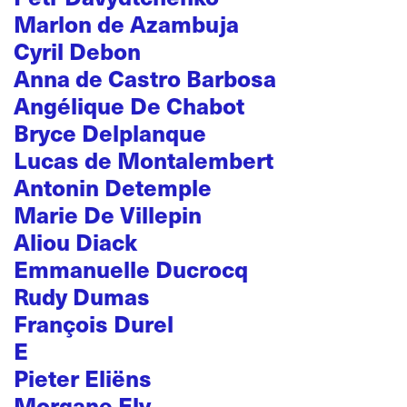
Marlon de Azambuja
Cyril Debon
Anna de Castro Barbosa
Angélique De Chabot
Bryce Delplanque
Lucas de Montalembert
Antonin Detemple
Marie De Villepin
Aliou Diack
Emmanuelle Ducrocq
Rudy Dumas
François Durel
E
Pieter Eliëns
Morgane Ely