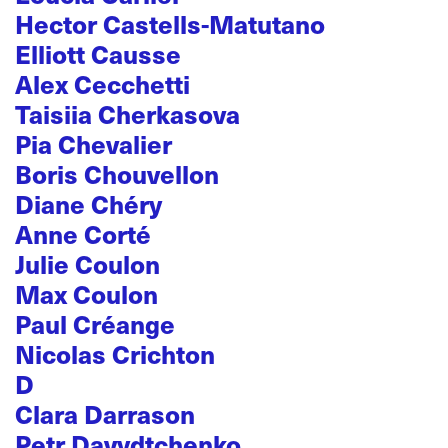
Hector Castells-Matutano
Elliott Causse
Alex Cecchetti
Taisiia Cherkasova
Pia Chevalier
Boris Chouvellon
Diane Chéry
Anne Corté
Julie Coulon
Max Coulon
Paul Créange
Nicolas Crichton
D
Clara Darrason
Petr Davydtchenko