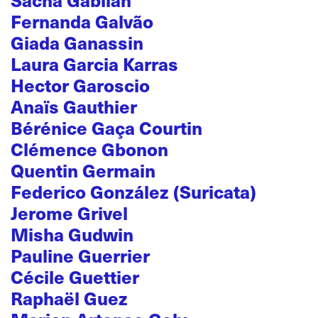
Sacha Gabilan
Fernanda Galvão
Giada Ganassin
Laura Garcia Karras
Hector Garoscio
Anaïs Gauthier
Bérénice Gaça Courtin
Clémence Gbonon
Quentin Germain
Federico González (Suricata)
Jerome Grivel
Misha Gudwin
Pauline Guerrier
Cécile Guettier
Raphaël Guez