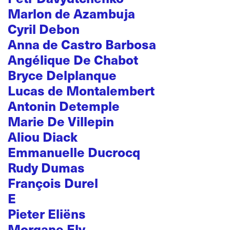
Marlon de Azambuja
Cyril Debon
Anna de Castro Barbosa
Angélique De Chabot
Bryce Delplanque
Lucas de Montalembert
Antonin Detemple
Marie De Villepin
Aliou Diack
Emmanuelle Ducrocq
Rudy Dumas
François Durel
E
Pieter Eliëns
Morgane Ely