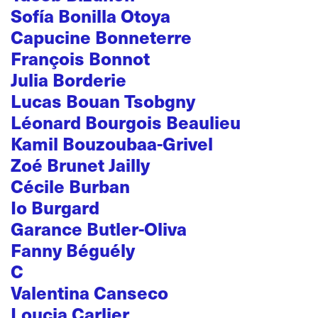
Sofía Bonilla Otoya
Capucine Bonneterre
François Bonnot
Julia Borderie
Lucas Bouan Tsobgny
Léonard Bourgois Beaulieu
Kamil Bouzoubaa-Grivel
Zoé Brunet Jailly
Cécile Burban
Io Burgard
Garance Butler-Oliva
Fanny Béguély
C
Valentina Canseco
Loucia Carlier