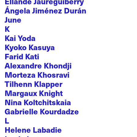
Ellande Jaureguiberry
Ángela Jiménez Durán
June
K
Kai Yoda
Kyoko Kasuya
Farid Kati
Alexandre Khondji
Morteza Khosravi
Tilhenn Klapper
Margaux Knight
Nina Koltchitskaia
Gabrielle Kourdadze
L
Helene Labadie