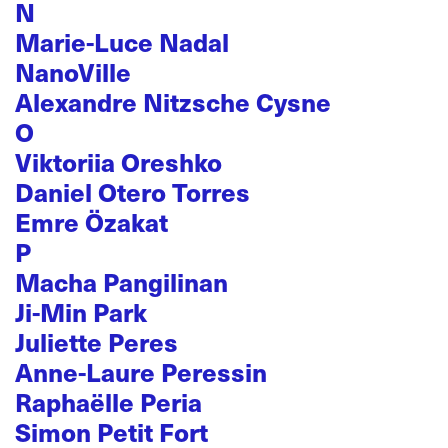
N
Marie-Luce Nadal
NanoVille
Alexandre Nitzsche Cysne
O
Viktoriia Oreshko
Daniel Otero Torres
Emre Özakat
P
Macha Pangilinan
Ji-Min Park
Juliette Peres
Anne-Laure Peressin
Raphaëlle Peria
Simon Petit Fort