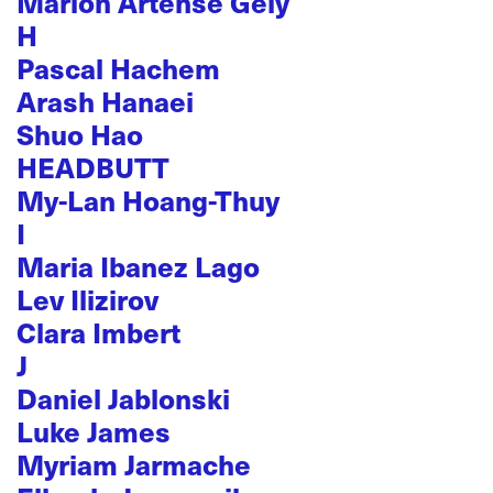
Marion Artense Gely
H
Pascal Hachem
Arash Hanaei
Shuo Hao
HEADBUTT
My-Lan Hoang-Thuy
I
Maria Ibanez Lago
Lev Ilizirov
Clara Imbert
J
Daniel Jablonski
Luke James
Myriam Jarmache