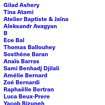
Gilad Ashery
Tina Atami
Atelier Baptiste & Jaïna
Aleksandr Avagyan
B
Ece Bal
Thomas Ballouhey
Sosthène Baran
Anaïs Barras
Sami Benhadj Djilali
Amélie Bernard
Zoé Bernardi
Raphaëlle Bertran
Luca Beux-Prere
Yacob Bizuneh