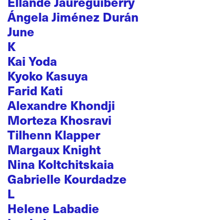
Ellande Jaureguiberry
Ángela Jiménez Durán
June
K
Kai Yoda
Kyoko Kasuya
Farid Kati
Alexandre Khondji
Morteza Khosravi
Tilhenn Klapper
Margaux Knight
Nina Koltchitskaia
Gabrielle Kourdadze
L
Helene Labadie