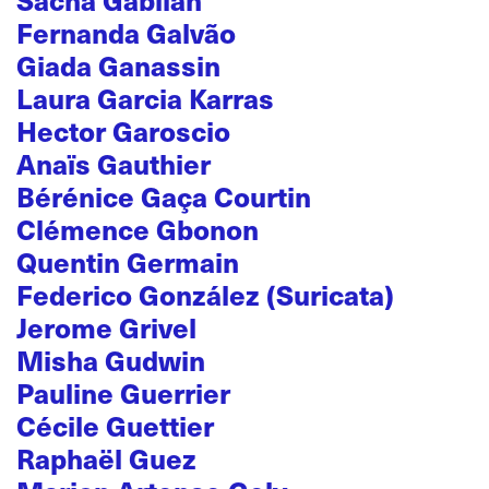
Fernanda Galvão
Giada Ganassin
Laura Garcia Karras
Hector Garoscio
Anaïs Gauthier
Bérénice Gaça Courtin
Clémence Gbonon
Quentin Germain
Federico González (Suricata)
Jerome Grivel
Misha Gudwin
Pauline Guerrier
Cécile Guettier
Raphaël Guez