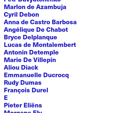
Marlon de Azambuja
Cyril Debon
Anna de Castro Barbosa
Angélique De Chabot
Bryce Delplanque
Lucas de Montalembert
Antonin Detemple
Marie De Villepin
Aliou Diack
Emmanuelle Ducrocq
Rudy Dumas
François Durel
E
Pieter Eliëns
Morgane Ely