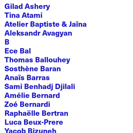
Gilad Ashery
Tina Atami
Atelier Baptiste & Jaïna
Aleksandr Avagyan
B
Ece Bal
Thomas Ballouhey
Sosthène Baran
Anaïs Barras
Sami Benhadj Djilali
Amélie Bernard
Zoé Bernardi
Raphaëlle Bertran
Luca Beux-Prere
Yacob Bizuneh