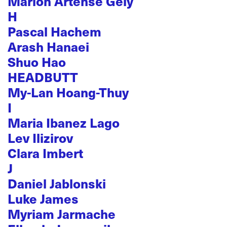
Marion Artense Gely
H
Pascal Hachem
Arash Hanaei
Shuo Hao
HEADBUTT
My-Lan Hoang-Thuy
I
Maria Ibanez Lago
Lev Ilizirov
Clara Imbert
J
Daniel Jablonski
Luke James
Myriam Jarmache