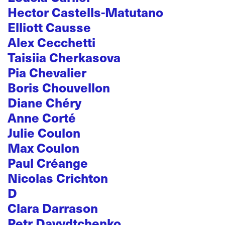
Hector Castells-Matutano
Elliott Causse
Alex Cecchetti
Taisiia Cherkasova
Pia Chevalier
Boris Chouvellon
Diane Chéry
Anne Corté
Julie Coulon
Max Coulon
Paul Créange
Nicolas Crichton
D
Clara Darrason
Petr Davydtchenko