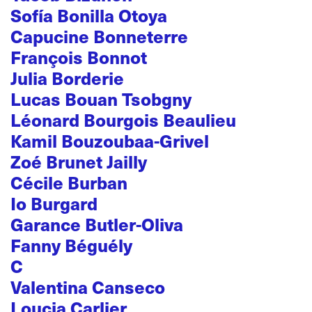
Sofía Bonilla Otoya
Capucine Bonneterre
François Bonnot
Julia Borderie
Lucas Bouan Tsobgny
Léonard Bourgois Beaulieu
Kamil Bouzoubaa-Grivel
Zoé Brunet Jailly
Cécile Burban
Io Burgard
Garance Butler-Oliva
Fanny Béguély
C
Valentina Canseco
Loucia Carlier