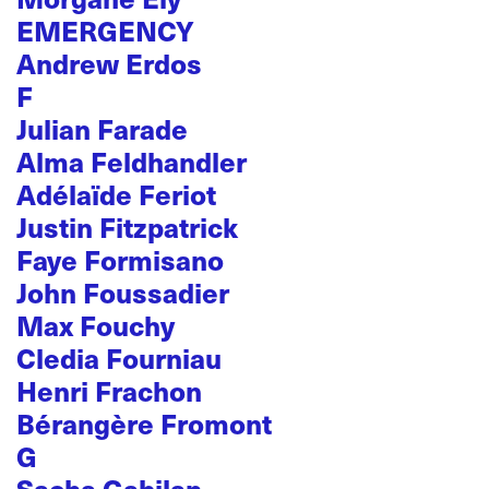
EMERGENCY
Andrew Erdos
F
Julian Farade
Alma Feldhandler
Adélaïde Feriot
Justin Fitzpatrick
Faye Formisano
John Foussadier
Max Fouchy
Cledia Fourniau
Henri Frachon
Bérangère Fromont
G
Sacha Gabilan