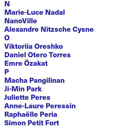
N
Marie-Luce Nadal
NanoVille
Alexandre Nitzsche Cysne
O
Viktoriia Oreshko
Daniel Otero Torres
Emre Özakat
P
Macha Pangilinan
Ji-Min Park
Juliette Peres
Anne-Laure Peressin
Raphaëlle Peria
Simon Petit Fort