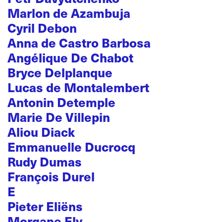
Marlon de Azambuja
Cyril Debon
Anna de Castro Barbosa
Angélique De Chabot
Bryce Delplanque
Lucas de Montalembert
Antonin Detemple
Marie De Villepin
Aliou Diack
Emmanuelle Ducrocq
Rudy Dumas
François Durel
E
Pieter Eliëns
Morgane Ely