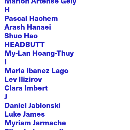
Marion Artense Gely
H
Pascal Hachem
Arash Hanaei
Shuo Hao
HEADBUTT
My-Lan Hoang-Thuy
I
Maria Ibanez Lago
Lev Ilizirov
Clara Imbert
J
Daniel Jablonski
Luke James
Myriam Jarmache