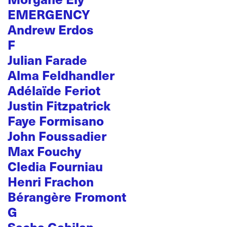
EMERGENCY
Andrew Erdos
F
Julian Farade
Alma Feldhandler
Adélaïde Feriot
Justin Fitzpatrick
Faye Formisano
John Foussadier
Max Fouchy
Cledia Fourniau
Henri Frachon
Bérangère Fromont
G
Sacha Gabilan