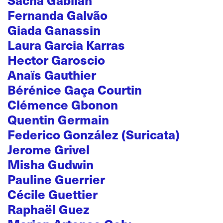
Fernanda Galvão
Giada Ganassin
Laura Garcia Karras
Hector Garoscio
Anaïs Gauthier
Bérénice Gaça Courtin
Clémence Gbonon
Quentin Germain
Federico González (Suricata)
Jerome Grivel
Misha Gudwin
Pauline Guerrier
Cécile Guettier
Raphaël Guez