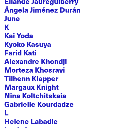
Ellande Jaureguiberry
Ángela Jiménez Durán
June
K
Kai Yoda
Kyoko Kasuya
Farid Kati
Alexandre Khondji
Morteza Khosravi
Tilhenn Klapper
Margaux Knight
Nina Koltchitskaia
Gabrielle Kourdadze
L
Helene Labadie