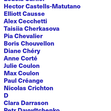
Hector Castells-Matutano
Elliott Causse
Alex Cecchetti
Taisiia Cherkasova
Pia Chevalier
Boris Chouvellon
Diane Chéry
Anne Corté
Julie Coulon
Max Coulon
Paul Créange
Nicolas Crichton
D
Clara Darrason
Petr Davydtchenko