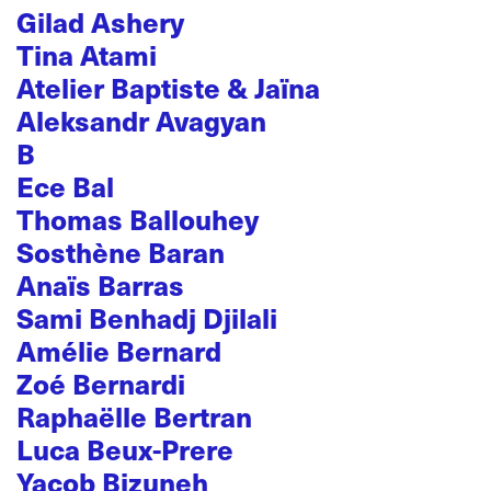
Gilad Ashery
Tina Atami
Atelier Baptiste & Jaïna
Aleksandr Avagyan
B
Ece Bal
Thomas Ballouhey
Sosthène Baran
Anaïs Barras
Sami Benhadj Djilali
Amélie Bernard
Zoé Bernardi
Raphaëlle Bertran
Luca Beux-Prere
Yacob Bizuneh