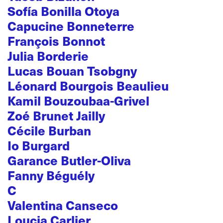
Sofía Bonilla Otoya
Capucine Bonneterre
François Bonnot
Julia Borderie
Lucas Bouan Tsobgny
Léonard Bourgois Beaulieu
Kamil Bouzoubaa-Grivel
Zoé Brunet Jailly
Cécile Burban
Io Burgard
Garance Butler-Oliva
Fanny Béguély
C
Valentina Canseco
Loucia Carlier