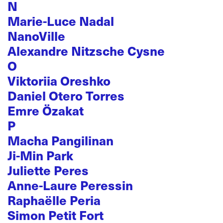
N
Marie-Luce Nadal
NanoVille
Alexandre Nitzsche Cysne
O
Viktoriia Oreshko
Daniel Otero Torres
Emre Özakat
P
Macha Pangilinan
Ji-Min Park
Juliette Peres
Anne-Laure Peressin
Raphaëlle Peria
Simon Petit Fort