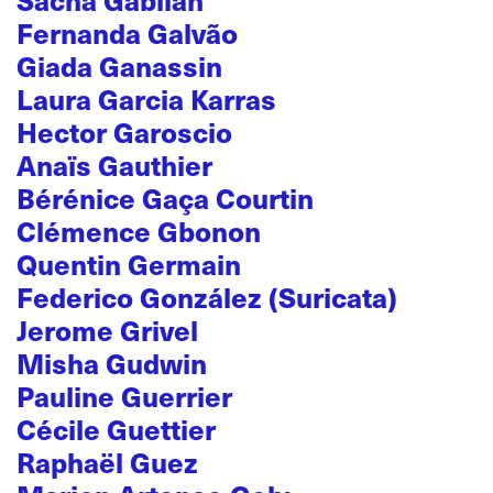
Fernanda Galvão
Giada Ganassin
Laura Garcia Karras
Hector Garoscio
Anaïs Gauthier
Bérénice Gaça Courtin
Clémence Gbonon
Quentin Germain
Federico González (Suricata)
Jerome Grivel
Misha Gudwin
Pauline Guerrier
Cécile Guettier
Raphaël Guez