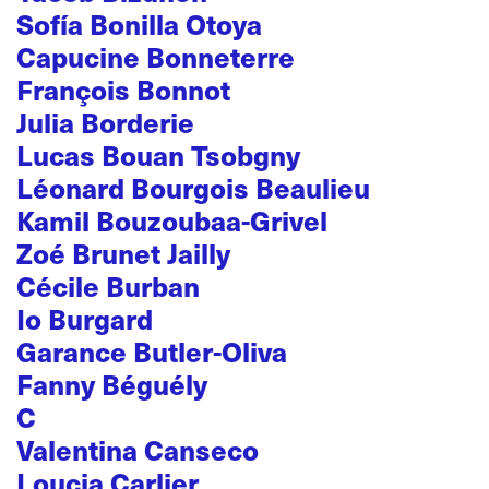
Sofía Bonilla Otoya
Capucine Bonneterre
François Bonnot
Julia Borderie
Lucas Bouan Tsobgny
Léonard Bourgois Beaulieu
Kamil Bouzoubaa-Grivel
Zoé Brunet Jailly
Cécile Burban
Io Burgard
Garance Butler-Oliva
Fanny Béguély
C
Valentina Canseco
Loucia Carlier