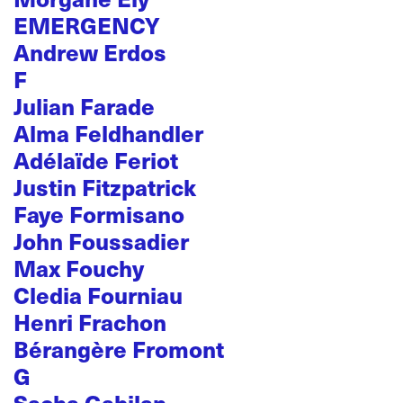
EMERGENCY
Andrew Erdos
F
Julian Farade
Alma Feldhandler
Adélaïde Feriot
Justin Fitzpatrick
Faye Formisano
John Foussadier
Max Fouchy
Cledia Fourniau
Henri Frachon
Bérangère Fromont
G
Sacha Gabilan