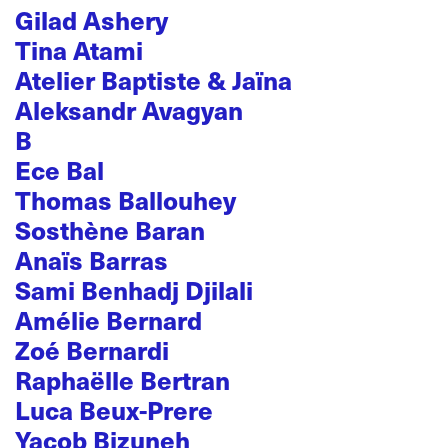
Gilad Ashery
Tina Atami
Atelier Baptiste & Jaïna
Aleksandr Avagyan
B
Ece Bal
Thomas Ballouhey
Sosthène Baran
Anaïs Barras
Sami Benhadj Djilali
Amélie Bernard
Zoé Bernardi
Raphaëlle Bertran
Luca Beux-Prere
Yacob Bizuneh