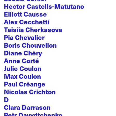
Hector Castells-Matutano
Elliott Causse
Alex Cecchetti
Taisiia Cherkasova
Pia Chevalier
Boris Chouvellon
Diane Chéry
Anne Corté
Julie Coulon
Max Coulon
Paul Créange
Nicolas Crichton
D
Clara Darrason
Petr Davydtchenko