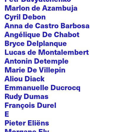
Marlon de Azambuja
Cyril Debon
Anna de Castro Barbosa
Angélique De Chabot
Bryce Delplanque
Lucas de Montalembert
Antonin Detemple
Marie De Villepin
Aliou Diack
Emmanuelle Ducrocq
Rudy Dumas
François Durel
E
Pieter Eliëns
Morgane Ely