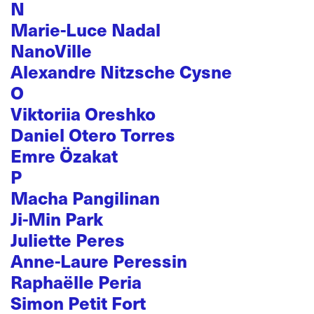
N
Marie-Luce Nadal
NanoVille
Alexandre Nitzsche Cysne
O
Viktoriia Oreshko
Daniel Otero Torres
Emre Özakat
P
Macha Pangilinan
Ji-Min Park
Juliette Peres
Anne-Laure Peressin
Raphaëlle Peria
Simon Petit Fort