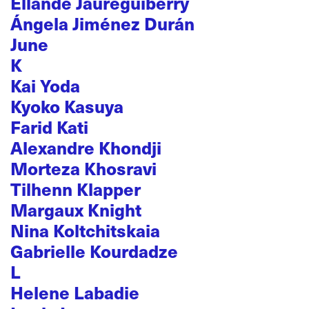
Ellande Jaureguiberry
Ángela Jiménez Durán
June
K
Kai Yoda
Kyoko Kasuya
Farid Kati
Alexandre Khondji
Morteza Khosravi
Tilhenn Klapper
Margaux Knight
Nina Koltchitskaia
Gabrielle Kourdadze
L
Helene Labadie