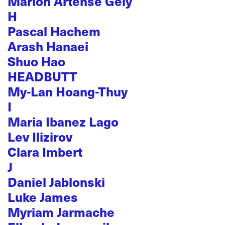
Marion Artense Gely
H
Pascal Hachem
Arash Hanaei
Shuo Hao
HEADBUTT
My-Lan Hoang-Thuy
I
Maria Ibanez Lago
Lev Ilizirov
Clara Imbert
J
Daniel Jablonski
Luke James
Myriam Jarmache