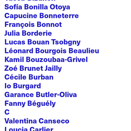
Sofía Bonilla Otoya
Capucine Bonneterre
François Bonnot
Julia Borderie
Lucas Bouan Tsobgny
Léonard Bourgois Beaulieu
Kamil Bouzoubaa-Grivel
Zoé Brunet Jailly
Cécile Burban
Io Burgard
Garance Butler-Oliva
Fanny Béguély
C
Valentina Canseco
Loucia Carlier