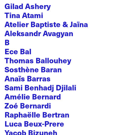
Gilad Ashery
Tina Atami
Atelier Baptiste & Jaïna
Aleksandr Avagyan
B
Ece Bal
Thomas Ballouhey
Sosthène Baran
Anaïs Barras
Sami Benhadj Djilali
Amélie Bernard
Zoé Bernardi
Raphaëlle Bertran
Luca Beux-Prere
Yacob Bizuneh