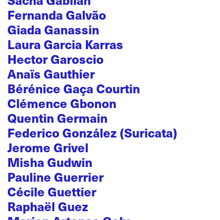
Fernanda Galvão
Giada Ganassin
Laura Garcia Karras
Hector Garoscio
Anaïs Gauthier
Bérénice Gaça Courtin
Clémence Gbonon
Quentin Germain
Federico González (Suricata)
Jerome Grivel
Misha Gudwin
Pauline Guerrier
Cécile Guettier
Raphaël Guez