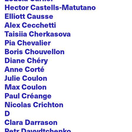
Hector Castells-Matutano
Elliott Causse
Alex Cecchetti
Taisiia Cherkasova
Pia Chevalier
Boris Chouvellon
Diane Chéry
Anne Corté
Julie Coulon
Max Coulon
Paul Créange
Nicolas Crichton
D
Clara Darrason
Petr Davydtchenko