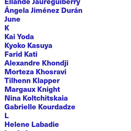
Ellande Jaureguiberry
Ángela Jiménez Durán
June
K
Kai Yoda
Kyoko Kasuya
Farid Kati
Alexandre Khondji
Morteza Khosravi
Tilhenn Klapper
Margaux Knight
Nina Koltchitskaia
Gabrielle Kourdadze
L
Helene Labadie