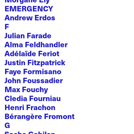
EMERGENCY
Andrew Erdos
F
Julian Farade
Alma Feldhandler
Adélaïde Feriot
Justin Fitzpatrick
Faye Formisano
John Foussadier
Max Fouchy
Cledia Fourniau
Henri Frachon
Bérangère Fromont
G
Sacha Gabilan