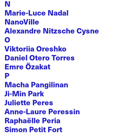
N
Marie-Luce Nadal
NanoVille
Alexandre Nitzsche Cysne
O
Viktoriia Oreshko
Daniel Otero Torres
Emre Özakat
P
Macha Pangilinan
Ji-Min Park
Juliette Peres
Anne-Laure Peressin
Raphaëlle Peria
Simon Petit Fort