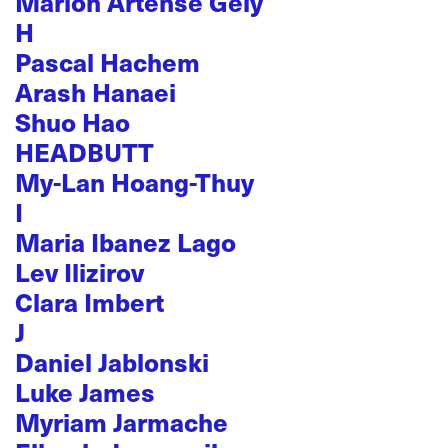
Marion Artense Gely
H
Pascal Hachem
Arash Hanaei
Shuo Hao
HEADBUTT
My-Lan Hoang-Thuy
I
Maria Ibanez Lago
Lev Ilizirov
Clara Imbert
J
Daniel Jablonski
Luke James
Myriam Jarmache