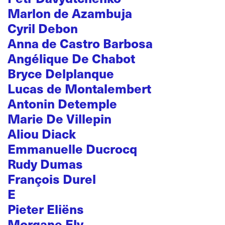
Marlon de Azambuja
Cyril Debon
Anna de Castro Barbosa
Angélique De Chabot
Bryce Delplanque
Lucas de Montalembert
Antonin Detemple
Marie De Villepin
Aliou Diack
Emmanuelle Ducrocq
Rudy Dumas
François Durel
E
Pieter Eliëns
Morgane Ely