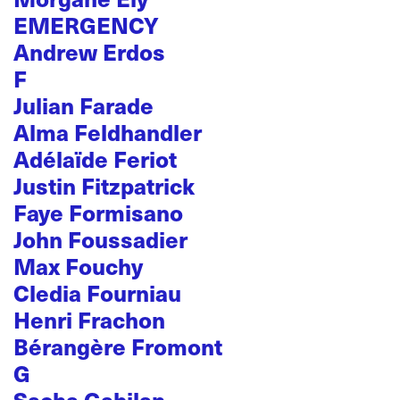
EMERGENCY
Andrew Erdos
F
Julian Farade
Alma Feldhandler
Adélaïde Feriot
Justin Fitzpatrick
Faye Formisano
John Foussadier
Max Fouchy
Cledia Fourniau
Henri Frachon
Bérangère Fromont
G
Sacha Gabilan