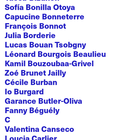
Sofía Bonilla Otoya
Capucine Bonneterre
François Bonnot
Julia Borderie
Lucas Bouan Tsobgny
Léonard Bourgois Beaulieu
Kamil Bouzoubaa-Grivel
Zoé Brunet Jailly
Cécile Burban
Io Burgard
Garance Butler-Oliva
Fanny Béguély
C
Valentina Canseco
Loucia Carlier