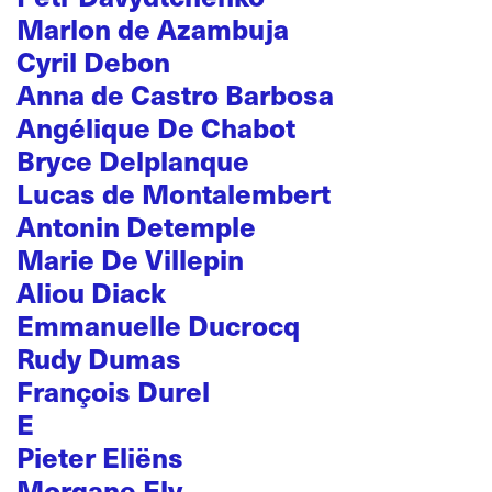
Marlon de Azambuja
Cyril Debon
Anna de Castro Barbosa
Angélique De Chabot
Bryce Delplanque
Lucas de Montalembert
Antonin Detemple
Marie De Villepin
Aliou Diack
Emmanuelle Ducrocq
Rudy Dumas
François Durel
E
Pieter Eliëns
Morgane Ely