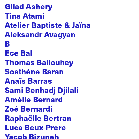
Gilad Ashery
Tina Atami
Atelier Baptiste & Jaïna
Aleksandr Avagyan
B
Ece Bal
Thomas Ballouhey
Sosthène Baran
Anaïs Barras
Sami Benhadj Djilali
Amélie Bernard
Zoé Bernardi
Raphaëlle Bertran
Luca Beux-Prere
Yacob Bizuneh