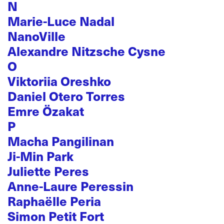
N
Marie-Luce Nadal
NanoVille
Alexandre Nitzsche Cysne
O
Viktoriia Oreshko
Daniel Otero Torres
Emre Özakat
P
Macha Pangilinan
Ji-Min Park
Juliette Peres
Anne-Laure Peressin
Raphaëlle Peria
Simon Petit Fort