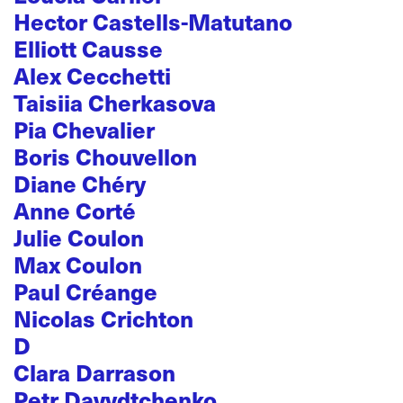
Hector Castells-Matutano
Elliott Causse
Alex Cecchetti
Taisiia Cherkasova
Pia Chevalier
Boris Chouvellon
Diane Chéry
Anne Corté
Julie Coulon
Max Coulon
Paul Créange
Nicolas Crichton
D
Clara Darrason
Petr Davydtchenko