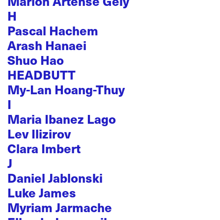
Marion Artense Gely
H
Pascal Hachem
Arash Hanaei
Shuo Hao
HEADBUTT
My-Lan Hoang-Thuy
I
Maria Ibanez Lago
Lev Ilizirov
Clara Imbert
J
Daniel Jablonski
Luke James
Myriam Jarmache