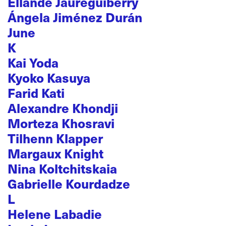
Ellande Jaureguiberry
Ángela Jiménez Durán
June
K
Kai Yoda
Kyoko Kasuya
Farid Kati
Alexandre Khondji
Morteza Khosravi
Tilhenn Klapper
Margaux Knight
Nina Koltchitskaia
Gabrielle Kourdadze
L
Helene Labadie