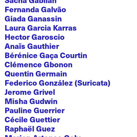
Fernanda Galvão
Giada Ganassin
Laura Garcia Karras
Hector Garoscio
Anaïs Gauthier
Bérénice Gaça Courtin
Clémence Gbonon
Quentin Germain
Federico González (Suricata)
Jerome Grivel
Misha Gudwin
Pauline Guerrier
Cécile Guettier
Raphaël Guez