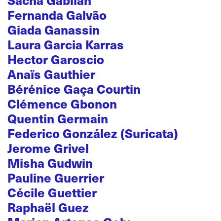
Fernanda Galvão
Giada Ganassin
Laura Garcia Karras
Hector Garoscio
Anaïs Gauthier
Bérénice Gaça Courtin
Clémence Gbonon
Quentin Germain
Federico González (Suricata)
Jerome Grivel
Misha Gudwin
Pauline Guerrier
Cécile Guettier
Raphaël Guez