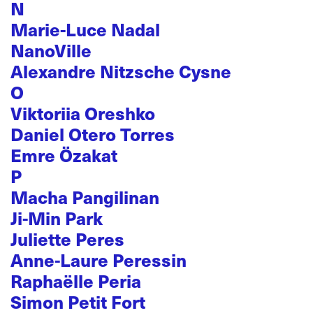
N
Marie-Luce Nadal
NanoVille
Alexandre Nitzsche Cysne
O
Viktoriia Oreshko
Daniel Otero Torres
Emre Özakat
P
Macha Pangilinan
Ji-Min Park
Juliette Peres
Anne-Laure Peressin
Raphaëlle Peria
Simon Petit Fort