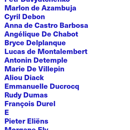
Marlon de Azambuja
Cyril Debon
Anna de Castro Barbosa
Angélique De Chabot
Bryce Delplanque
Lucas de Montalembert
Antonin Detemple
Marie De Villepin
Aliou Diack
Emmanuelle Ducrocq
Rudy Dumas
François Durel
E
Pieter Eliëns
Morgane Ely