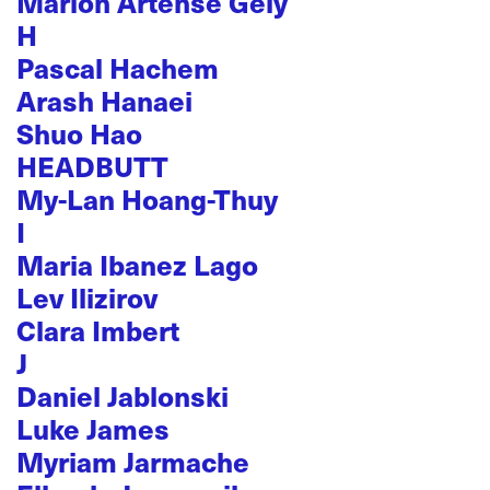
Marion Artense Gely
H
Pascal Hachem
Arash Hanaei
Shuo Hao
HEADBUTT
My-Lan Hoang-Thuy
I
Maria Ibanez Lago
Lev Ilizirov
Clara Imbert
J
Daniel Jablonski
Luke James
Myriam Jarmache