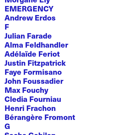
EMERGENCY
Andrew Erdos
F
Julian Farade
Alma Feldhandler
Adélaïde Feriot
Justin Fitzpatrick
Faye Formisano
John Foussadier
Max Fouchy
Cledia Fourniau
Henri Frachon
Bérangère Fromont
G
Sacha Gabilan