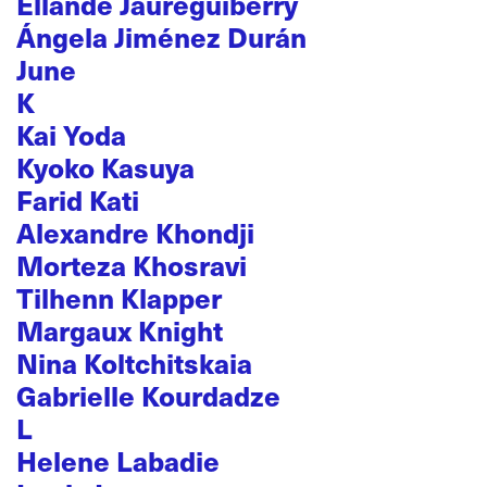
Ellande Jaureguiberry
Ángela Jiménez Durán
June
K
Kai Yoda
Kyoko Kasuya
Farid Kati
Alexandre Khondji
Morteza Khosravi
Tilhenn Klapper
Margaux Knight
Nina Koltchitskaia
Gabrielle Kourdadze
L
Helene Labadie