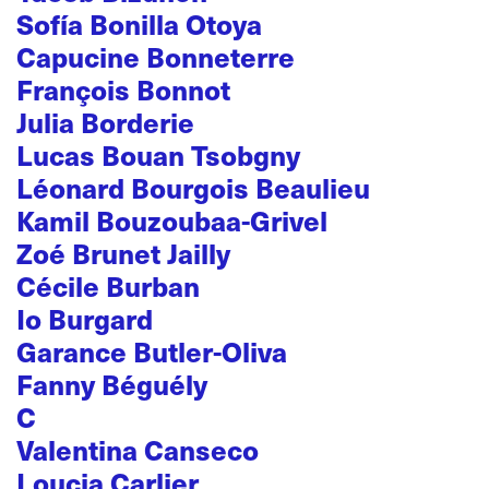
Sofía Bonilla Otoya
Capucine Bonneterre
François Bonnot
Julia Borderie
Lucas Bouan Tsobgny
Léonard Bourgois Beaulieu
Kamil Bouzoubaa-Grivel
Zoé Brunet Jailly
Cécile Burban
Io Burgard
Garance Butler-Oliva
Fanny Béguély
C
Valentina Canseco
Loucia Carlier