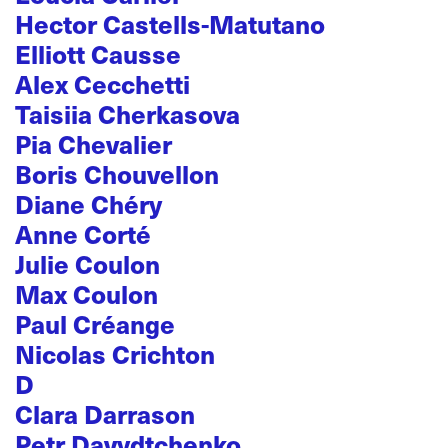
Hector Castells-Matutano
Elliott Causse
Alex Cecchetti
Taisiia Cherkasova
Pia Chevalier
Boris Chouvellon
Diane Chéry
Anne Corté
Julie Coulon
Max Coulon
Paul Créange
Nicolas Crichton
D
Clara Darrason
Petr Davydtchenko