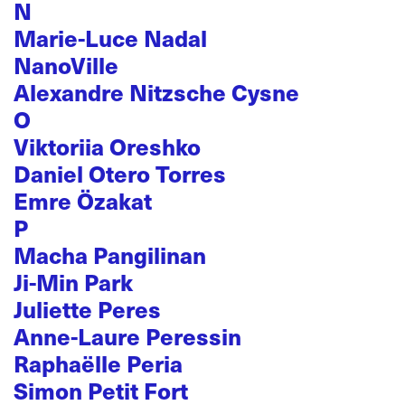
N
Marie-Luce Nadal
NanoVille
Alexandre Nitzsche Cysne
O
Viktoriia Oreshko
Daniel Otero Torres
Emre Özakat
P
Macha Pangilinan
Ji-Min Park
Juliette Peres
Anne-Laure Peressin
Raphaëlle Peria
Simon Petit Fort