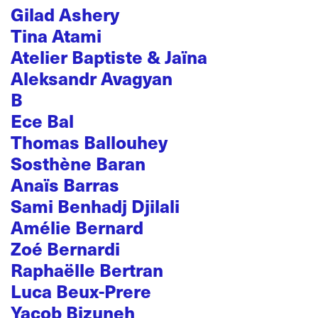
Gilad Ashery
Tina Atami
Atelier Baptiste & Jaïna
Aleksandr Avagyan
B
Ece Bal
Thomas Ballouhey
Sosthène Baran
Anaïs Barras
Sami Benhadj Djilali
Amélie Bernard
Zoé Bernardi
Raphaëlle Bertran
Luca Beux-Prere
Yacob Bizuneh