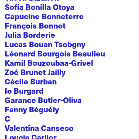
Sofía Bonilla Otoya
Capucine Bonneterre
François Bonnot
Julia Borderie
Lucas Bouan Tsobgny
Léonard Bourgois Beaulieu
Kamil Bouzoubaa-Grivel
Zoé Brunet Jailly
Cécile Burban
Io Burgard
Garance Butler-Oliva
Fanny Béguély
C
Valentina Canseco
Loucia Carlier