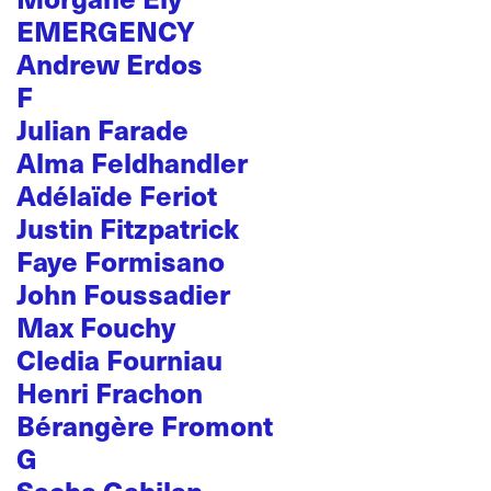
EMERGENCY
Andrew Erdos
F
Julian Farade
Alma Feldhandler
Adélaïde Feriot
Justin Fitzpatrick
Faye Formisano
John Foussadier
Max Fouchy
Cledia Fourniau
Henri Frachon
Bérangère Fromont
G
Sacha Gabilan