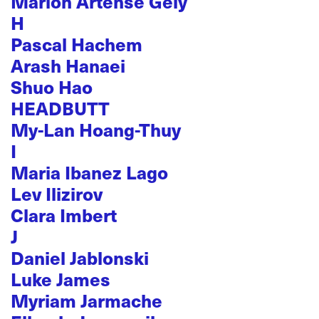
Marion Artense Gely
H
Pascal Hachem
Arash Hanaei
Shuo Hao
HEADBUTT
My-Lan Hoang-Thuy
I
Maria Ibanez Lago
Lev Ilizirov
Clara Imbert
J
Daniel Jablonski
Luke James
Myriam Jarmache