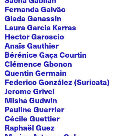
Fernanda Galvão
Giada Ganassin
Laura Garcia Karras
Hector Garoscio
Anaïs Gauthier
Bérénice Gaça Courtin
Clémence Gbonon
Quentin Germain
Federico González (Suricata)
Jerome Grivel
Misha Gudwin
Pauline Guerrier
Cécile Guettier
Raphaël Guez