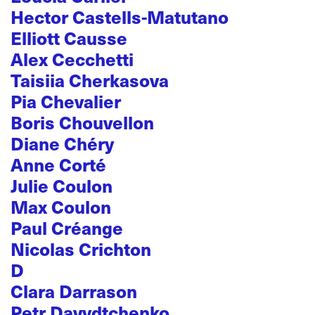
Hector Castells-Matutano
Elliott Causse
Alex Cecchetti
Taisiia Cherkasova
Pia Chevalier
Boris Chouvellon
Diane Chéry
Anne Corté
Julie Coulon
Max Coulon
Paul Créange
Nicolas Crichton
D
Clara Darrason
Petr Davydtchenko