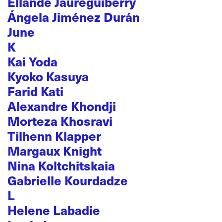
Ellande Jaureguiberry
Ángela Jiménez Durán
June
K
Kai Yoda
Kyoko Kasuya
Farid Kati
Alexandre Khondji
Morteza Khosravi
Tilhenn Klapper
Margaux Knight
Nina Koltchitskaia
Gabrielle Kourdadze
L
Helene Labadie