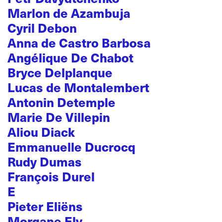
Marlon de Azambuja
Cyril Debon
Anna de Castro Barbosa
Angélique De Chabot
Bryce Delplanque
Lucas de Montalembert
Antonin Detemple
Marie De Villepin
Aliou Diack
Emmanuelle Ducrocq
Rudy Dumas
François Durel
E
Pieter Eliëns
Morgane Ely