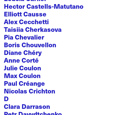
Hector Castells-Matutano
Elliott Causse
Alex Cecchetti
Taisiia Cherkasova
Pia Chevalier
Boris Chouvellon
Diane Chéry
Anne Corté
Julie Coulon
Max Coulon
Paul Créange
Nicolas Crichton
D
Clara Darrason
Petr Davydtchenko