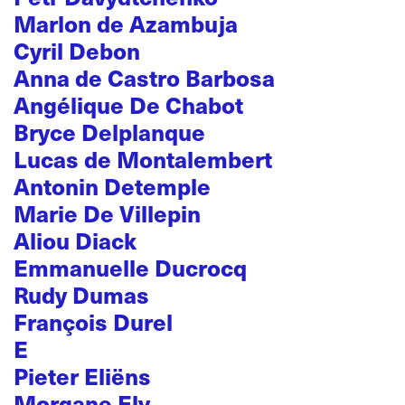
Marlon de Azambuja
Cyril Debon
Anna de Castro Barbosa
Angélique De Chabot
Bryce Delplanque
Lucas de Montalembert
Antonin Detemple
Marie De Villepin
Aliou Diack
Emmanuelle Ducrocq
Rudy Dumas
François Durel
E
Pieter Eliëns
Morgane Ely