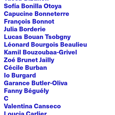
Sofía Bonilla Otoya
Capucine Bonneterre
François Bonnot
Julia Borderie
Lucas Bouan Tsobgny
Léonard Bourgois Beaulieu
Kamil Bouzoubaa-Grivel
Zoé Brunet Jailly
Cécile Burban
Io Burgard
Garance Butler-Oliva
Fanny Béguély
C
Valentina Canseco
Loucia Carlier