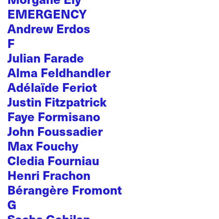
EMERGENCY
Andrew Erdos
F
Julian Farade
Alma Feldhandler
Adélaïde Feriot
Justin Fitzpatrick
Faye Formisano
John Foussadier
Max Fouchy
Cledia Fourniau
Henri Frachon
Bérangère Fromont
G
Sacha Gabilan