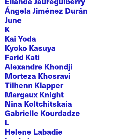
Ellande Jaureguiberry
Ángela Jiménez Durán
June
K
Kai Yoda
Kyoko Kasuya
Farid Kati
Alexandre Khondji
Morteza Khosravi
Tilhenn Klapper
Margaux Knight
Nina Koltchitskaia
Gabrielle Kourdadze
L
Helene Labadie