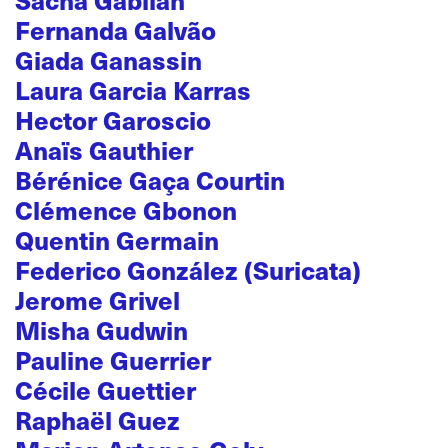
Fernanda Galvão
Giada Ganassin
Laura Garcia Karras
Hector Garoscio
Anaïs Gauthier
Bérénice Gaça Courtin
Clémence Gbonon
Quentin Germain
Federico González (Suricata)
Jerome Grivel
Misha Gudwin
Pauline Guerrier
Cécile Guettier
Raphaël Guez