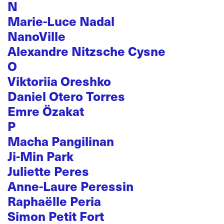
N
Marie-Luce Nadal
NanoVille
Alexandre Nitzsche Cysne
O
Viktoriia Oreshko
Daniel Otero Torres
Emre Özakat
P
Macha Pangilinan
Ji-Min Park
Juliette Peres
Anne-Laure Peressin
Raphaëlle Peria
Simon Petit Fort