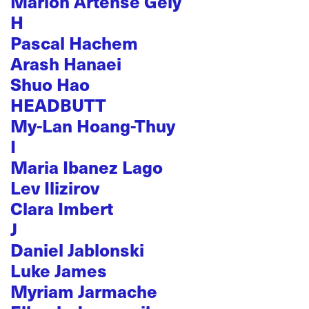
Marion Artense Gely
H
Pascal Hachem
Arash Hanaei
Shuo Hao
HEADBUTT
My-Lan Hoang-Thuy
I
Maria Ibanez Lago
Lev Ilizirov
Clara Imbert
J
Daniel Jablonski
Luke James
Myriam Jarmache