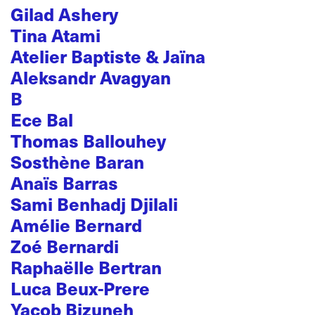
Gilad Ashery
Tina Atami
Atelier Baptiste & Jaïna
Aleksandr Avagyan
B
Ece Bal
Thomas Ballouhey
Sosthène Baran
Anaïs Barras
Sami Benhadj Djilali
Amélie Bernard
Zoé Bernardi
Raphaëlle Bertran
Luca Beux-Prere
Yacob Bizuneh