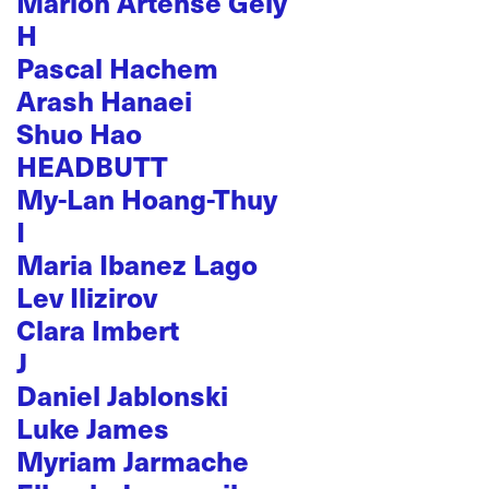
Marion Artense Gely
H
Pascal Hachem
Arash Hanaei
Shuo Hao
HEADBUTT
My-Lan Hoang-Thuy
I
Maria Ibanez Lago
Lev Ilizirov
Clara Imbert
J
Daniel Jablonski
Luke James
Myriam Jarmache