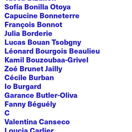
Sofía Bonilla Otoya
Capucine Bonneterre
François Bonnot
Julia Borderie
Lucas Bouan Tsobgny
Léonard Bourgois Beaulieu
Kamil Bouzoubaa-Grivel
Zoé Brunet Jailly
Cécile Burban
Io Burgard
Garance Butler-Oliva
Fanny Béguély
C
Valentina Canseco
Loucia Carlier