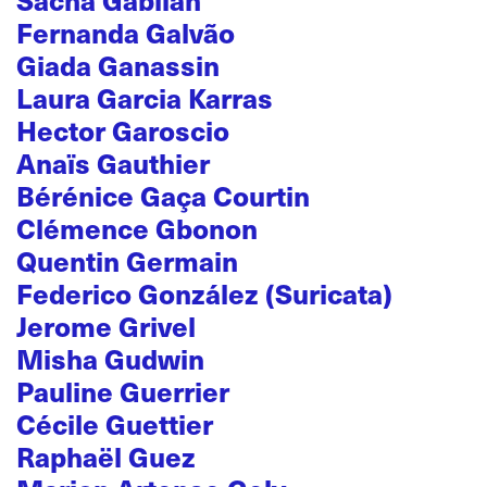
Sacha Gabilan
Fernanda Galvão
Giada Ganassin
Laura Garcia Karras
Hector Garoscio
Anaïs Gauthier
Bérénice Gaça Courtin
Clémence Gbonon
Quentin Germain
Federico González (Suricata)
Jerome Grivel
Misha Gudwin
Pauline Guerrier
Cécile Guettier
Raphaël Guez