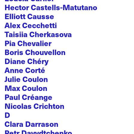
Hector Castells-Matutano
Elliott Causse
Alex Cecchetti
Taisiia Cherkasova
Pia Chevalier
Boris Chouvellon
Diane Chéry
Anne Corté
Julie Coulon
Max Coulon
Paul Créange
Nicolas Crichton
D
Clara Darrason
Petr Davydtchenko