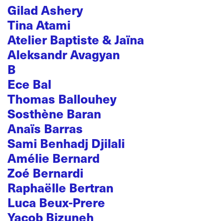
Gilad Ashery
Tina Atami
Atelier Baptiste & Jaïna
Aleksandr Avagyan
B
Ece Bal
Thomas Ballouhey
Sosthène Baran
Anaïs Barras
Sami Benhadj Djilali
Amélie Bernard
Zoé Bernardi
Raphaëlle Bertran
Luca Beux-Prere
Yacob Bizuneh