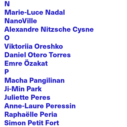
N
Marie-Luce Nadal
NanoVille
Alexandre Nitzsche Cysne
O
Viktoriia Oreshko
Daniel Otero Torres
Emre Özakat
P
Macha Pangilinan
Ji-Min Park
Juliette Peres
Anne-Laure Peressin
Raphaëlle Peria
Simon Petit Fort