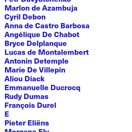
Marlon de Azambuja
Cyril Debon
Anna de Castro Barbosa
Angélique De Chabot
Bryce Delplanque
Lucas de Montalembert
Antonin Detemple
Marie De Villepin
Aliou Diack
Emmanuelle Ducrocq
Rudy Dumas
François Durel
E
Pieter Eliëns
Morgane Ely