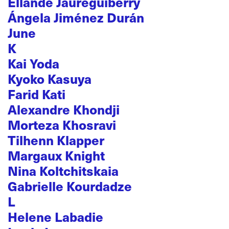
Ellande Jaureguiberry
Ángela Jiménez Durán
June
K
Kai Yoda
Kyoko Kasuya
Farid Kati
Alexandre Khondji
Morteza Khosravi
Tilhenn Klapper
Margaux Knight
Nina Koltchitskaia
Gabrielle Kourdadze
L
Helene Labadie