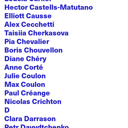
Hector Castells-Matutano
Elliott Causse
Alex Cecchetti
Taisiia Cherkasova
Pia Chevalier
Boris Chouvellon
Diane Chéry
Anne Corté
Julie Coulon
Max Coulon
Paul Créange
Nicolas Crichton
D
Clara Darrason
Petr Davydtchenko