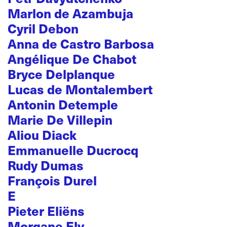
Marlon de Azambuja
Cyril Debon
Anna de Castro Barbosa
Angélique De Chabot
Bryce Delplanque
Lucas de Montalembert
Antonin Detemple
Marie De Villepin
Aliou Diack
Emmanuelle Ducrocq
Rudy Dumas
François Durel
E
Pieter Eliëns
Morgane Ely