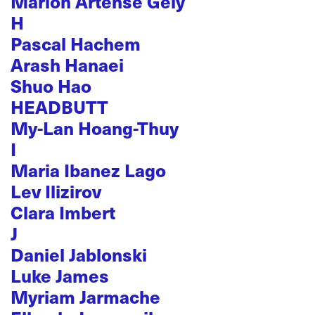
Marion Artense Gely
H
Pascal Hachem
Arash Hanaei
Shuo Hao
HEADBUTT
My-Lan Hoang-Thuy
I
Maria Ibanez Lago
Lev Ilizirov
Clara Imbert
J
Daniel Jablonski
Luke James
Myriam Jarmache