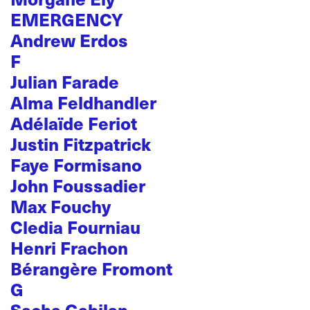
EMERGENCY
Andrew Erdos
F
Julian Farade
Alma Feldhandler
Adélaïde Feriot
Justin Fitzpatrick
Faye Formisano
John Foussadier
Max Fouchy
Cledia Fourniau
Henri Frachon
Bérangère Fromont
G
Sacha Gabilan