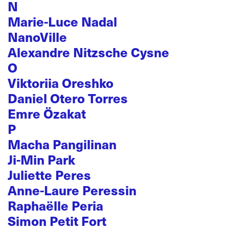
N
Marie-Luce Nadal
NanoVille
Alexandre Nitzsche Cysne
O
Viktoriia Oreshko
Daniel Otero Torres
Emre Özakat
P
Macha Pangilinan
Ji-Min Park
Juliette Peres
Anne-Laure Peressin
Raphaëlle Peria
Simon Petit Fort