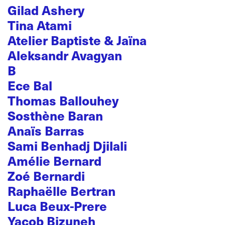
Gilad Ashery
Tina Atami
Atelier Baptiste & Jaïna
Aleksandr Avagyan
B
Ece Bal
Thomas Ballouhey
Sosthène Baran
Anaïs Barras
Sami Benhadj Djilali
Amélie Bernard
Zoé Bernardi
Raphaëlle Bertran
Luca Beux-Prere
Yacob Bizuneh