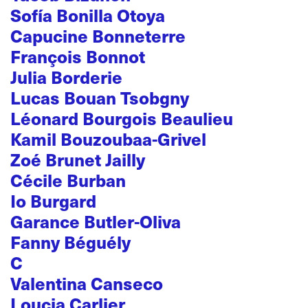
Sofía Bonilla Otoya
Capucine Bonneterre
François Bonnot
Julia Borderie
Lucas Bouan Tsobgny
Léonard Bourgois Beaulieu
Kamil Bouzoubaa-Grivel
Zoé Brunet Jailly
Cécile Burban
Io Burgard
Garance Butler-Oliva
Fanny Béguély
C
Valentina Canseco
Loucia Carlier