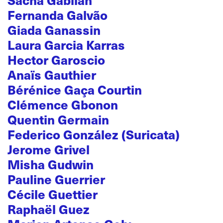
Fernanda Galvão
Giada Ganassin
Laura Garcia Karras
Hector Garoscio
Anaïs Gauthier
Bérénice Gaça Courtin
Clémence Gbonon
Quentin Germain
Federico González (Suricata)
Jerome Grivel
Misha Gudwin
Pauline Guerrier
Cécile Guettier
Raphaël Guez