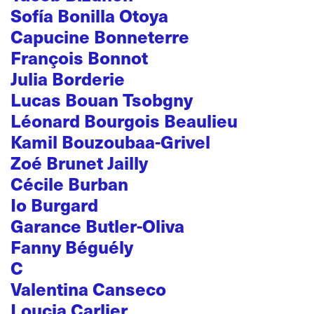
Sofía Bonilla Otoya
Capucine Bonneterre
François Bonnot
Julia Borderie
Lucas Bouan Tsobgny
Léonard Bourgois Beaulieu
Kamil Bouzoubaa-Grivel
Zoé Brunet Jailly
Cécile Burban
Io Burgard
Garance Butler-Oliva
Fanny Béguély
C
Valentina Canseco
Loucia Carlier