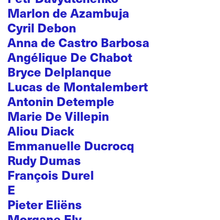
Marlon de Azambuja
Cyril Debon
Anna de Castro Barbosa
Angélique De Chabot
Bryce Delplanque
Lucas de Montalembert
Antonin Detemple
Marie De Villepin
Aliou Diack
Emmanuelle Ducrocq
Rudy Dumas
François Durel
E
Pieter Eliëns
Morgane Ely