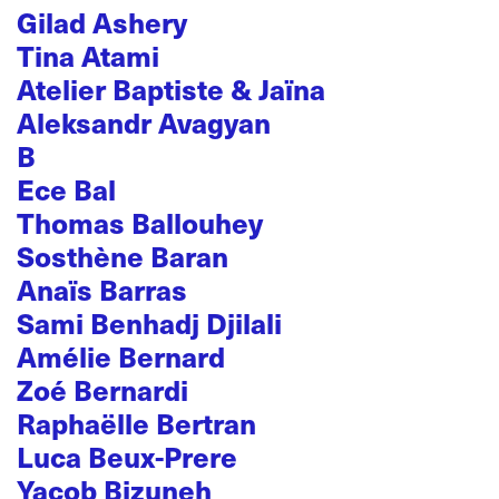
Gilad Ashery
Tina Atami
Atelier Baptiste & Jaïna
Aleksandr Avagyan
B
Ece Bal
Thomas Ballouhey
Sosthène Baran
Anaïs Barras
Sami Benhadj Djilali
Amélie Bernard
Zoé Bernardi
Raphaëlle Bertran
Luca Beux-Prere
Yacob Bizuneh