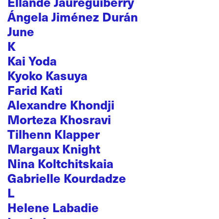
Ellande Jaureguiberry
Ángela Jiménez Durán
June
K
Kai Yoda
Kyoko Kasuya
Farid Kati
Alexandre Khondji
Morteza Khosravi
Tilhenn Klapper
Margaux Knight
Nina Koltchitskaia
Gabrielle Kourdadze
L
Helene Labadie