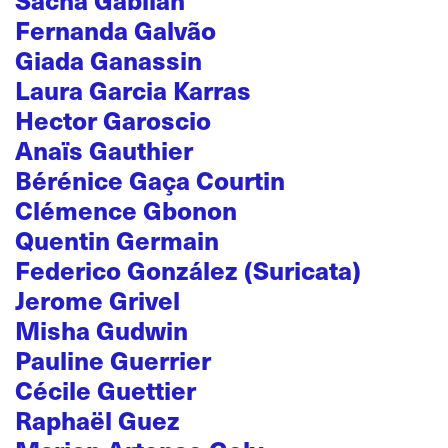
Fernanda Galvão
Giada Ganassin
Laura Garcia Karras
Hector Garoscio
Anaïs Gauthier
Bérénice Gaça Courtin
Clémence Gbonon
Quentin Germain
Federico González (Suricata)
Jerome Grivel
Misha Gudwin
Pauline Guerrier
Cécile Guettier
Raphaël Guez