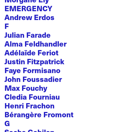
EMERGENCY
Andrew Erdos
F
Julian Farade
Alma Feldhandler
Adélaïde Feriot
Justin Fitzpatrick
Faye Formisano
John Foussadier
Max Fouchy
Cledia Fourniau
Henri Frachon
Bérangère Fromont
G
Sacha Gabilan