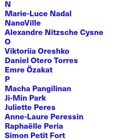
N
Marie-Luce Nadal
NanoVille
Alexandre Nitzsche Cysne
O
Viktoriia Oreshko
Daniel Otero Torres
Emre Özakat
P
Macha Pangilinan
Ji-Min Park
Juliette Peres
Anne-Laure Peressin
Raphaëlle Peria
Simon Petit Fort