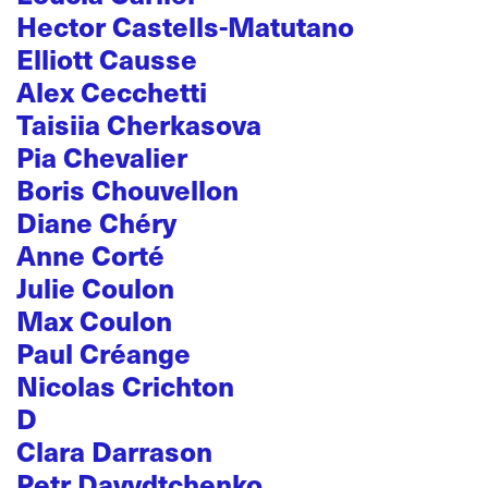
Hector Castells-Matutano
Elliott Causse
Alex Cecchetti
Taisiia Cherkasova
Pia Chevalier
Boris Chouvellon
Diane Chéry
Anne Corté
Julie Coulon
Max Coulon
Paul Créange
Nicolas Crichton
D
Clara Darrason
Petr Davydtchenko