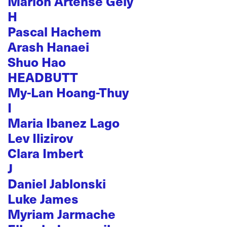
Marion Artense Gely
H
Pascal Hachem
Arash Hanaei
Shuo Hao
HEADBUTT
My-Lan Hoang-Thuy
I
Maria Ibanez Lago
Lev Ilizirov
Clara Imbert
J
Daniel Jablonski
Luke James
Myriam Jarmache