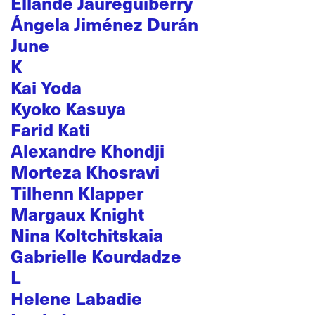
Ellande Jaureguiberry
Ángela Jiménez Durán
June
K
Kai Yoda
Kyoko Kasuya
Farid Kati
Alexandre Khondji
Morteza Khosravi
Tilhenn Klapper
Margaux Knight
Nina Koltchitskaia
Gabrielle Kourdadze
L
Helene Labadie