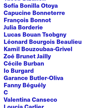
Sofía Bonilla Otoya
Capucine Bonneterre
François Bonnot
Julia Borderie
Lucas Bouan Tsobgny
Léonard Bourgois Beaulieu
Kamil Bouzoubaa-Grivel
Zoé Brunet Jailly
Cécile Burban
Io Burgard
Garance Butler-Oliva
Fanny Béguély
C
Valentina Canseco
Loucia Carlier