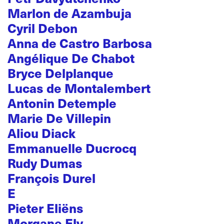
Marlon de Azambuja
Cyril Debon
Anna de Castro Barbosa
Angélique De Chabot
Bryce Delplanque
Lucas de Montalembert
Antonin Detemple
Marie De Villepin
Aliou Diack
Emmanuelle Ducrocq
Rudy Dumas
François Durel
E
Pieter Eliëns
Morgane Ely