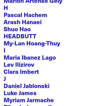
Marion Artense Gely
H
Pascal Hachem
Arash Hanaei
Shuo Hao
HEADBUTT
My-Lan Hoang-Thuy
I
Maria Ibanez Lago
Lev Ilizirov
Clara Imbert
J
Daniel Jablonski
Luke James
Myriam Jarmache