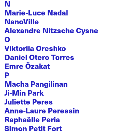
N
Marie-Luce Nadal
NanoVille
Alexandre Nitzsche Cysne
O
Viktoriia Oreshko
Daniel Otero Torres
Emre Özakat
P
Macha Pangilinan
Ji-Min Park
Juliette Peres
Anne-Laure Peressin
Raphaëlle Peria
Simon Petit Fort