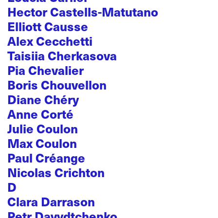
Hector Castells-Matutano
Elliott Causse
Alex Cecchetti
Taisiia Cherkasova
Pia Chevalier
Boris Chouvellon
Diane Chéry
Anne Corté
Julie Coulon
Max Coulon
Paul Créange
Nicolas Crichton
D
Clara Darrason
Petr Davydtchenko