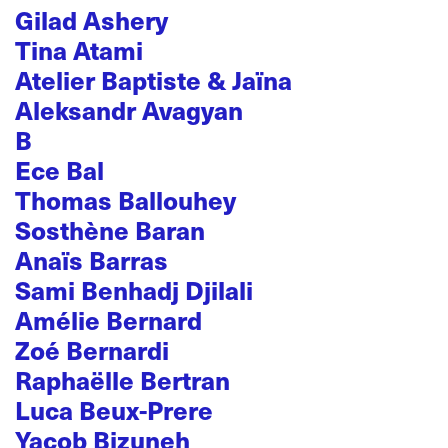
Gilad Ashery
Tina Atami
Atelier Baptiste & Jaïna
Aleksandr Avagyan
B
Ece Bal
Thomas Ballouhey
Sosthène Baran
Anaïs Barras
Sami Benhadj Djilali
Amélie Bernard
Zoé Bernardi
Raphaëlle Bertran
Luca Beux-Prere
Yacob Bizuneh