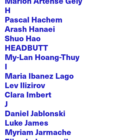
Marion Artense Gely
H
Pascal Hachem
Arash Hanaei
Shuo Hao
HEADBUTT
My-Lan Hoang-Thuy
I
Maria Ibanez Lago
Lev Ilizirov
Clara Imbert
J
Daniel Jablonski
Luke James
Myriam Jarmache