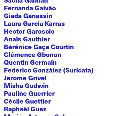
Fernanda Galvão
Giada Ganassin
Laura Garcia Karras
Hector Garoscio
Anaïs Gauthier
Bérénice Gaça Courtin
Clémence Gbonon
Quentin Germain
Federico González (Suricata)
Jerome Grivel
Misha Gudwin
Pauline Guerrier
Cécile Guettier
Raphaël Guez