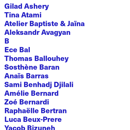
Gilad Ashery
Tina Atami
Atelier Baptiste & Jaïna
Aleksandr Avagyan
B
Ece Bal
Thomas Ballouhey
Sosthène Baran
Anaïs Barras
Sami Benhadj Djilali
Amélie Bernard
Zoé Bernardi
Raphaëlle Bertran
Luca Beux-Prere
Yacob Bizuneh