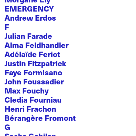
EMERGENCY
Andrew Erdos
F
Julian Farade
Alma Feldhandler
Adélaïde Feriot
Justin Fitzpatrick
Faye Formisano
John Foussadier
Max Fouchy
Cledia Fourniau
Henri Frachon
Bérangère Fromont
G
Sacha Gabilan