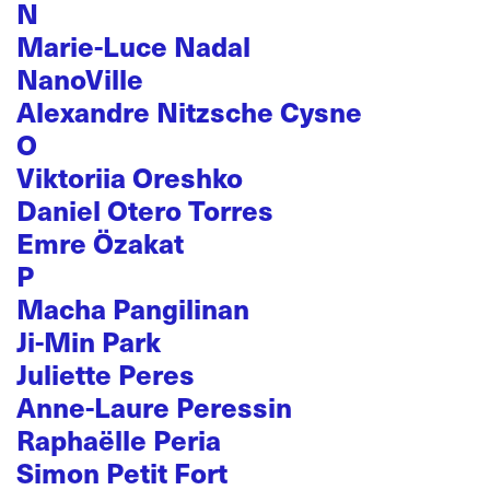
N
Marie-Luce Nadal
NanoVille
Alexandre Nitzsche Cysne
O
Viktoriia Oreshko
Daniel Otero Torres
Emre Özakat
P
Macha Pangilinan
Ji-Min Park
Juliette Peres
Anne-Laure Peressin
Raphaëlle Peria
Simon Petit Fort