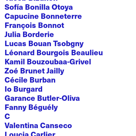
Sofía Bonilla Otoya
Capucine Bonneterre
François Bonnot
Julia Borderie
Lucas Bouan Tsobgny
Léonard Bourgois Beaulieu
Kamil Bouzoubaa-Grivel
Zoé Brunet Jailly
Cécile Burban
Io Burgard
Garance Butler-Oliva
Fanny Béguély
C
Valentina Canseco
Loucia Carlier