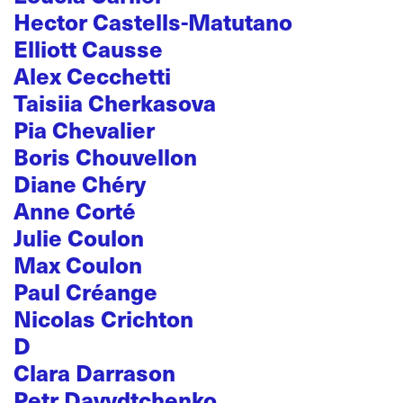
Hector Castells-Matutano
Elliott Causse
Alex Cecchetti
Taisiia Cherkasova
Pia Chevalier
Boris Chouvellon
Diane Chéry
Anne Corté
Julie Coulon
Max Coulon
Paul Créange
Nicolas Crichton
D
Clara Darrason
Petr Davydtchenko