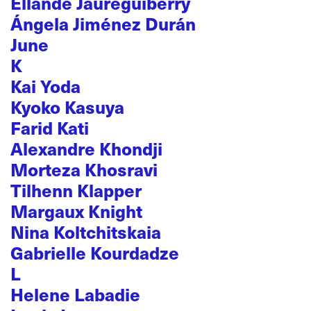
Ellande Jaureguiberry
Ángela Jiménez Durán
June
K
Kai Yoda
Kyoko Kasuya
Farid Kati
Alexandre Khondji
Morteza Khosravi
Tilhenn Klapper
Margaux Knight
Nina Koltchitskaia
Gabrielle Kourdadze
L
Helene Labadie