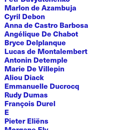
Marlon de Azambuja
Cyril Debon
Anna de Castro Barbosa
Angélique De Chabot
Bryce Delplanque
Lucas de Montalembert
Antonin Detemple
Marie De Villepin
Aliou Diack
Emmanuelle Ducrocq
Rudy Dumas
François Durel
E
Pieter Eliëns
Morgane Ely